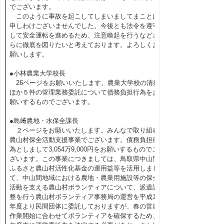
でございます。
このように事故を起こしてしまいましてまことに
申しわけございませんでした。今後とも法令を遵守
して安全運転を進めるため、注意喚起を行うなどさ
らに徹底を図りたいと考えております。よろしくお
願いします。
●小林農業大学校長
26ページをお願いいたします。農業大学校の清掃
ほか５件の管理業務委託について債務負担行為をお
願いするものでございます。
●島﨑農地・水保全課長
２ページをお願いいたします。みんなで取り組む
農山村保全活動支援事業でございます。債務負担行
為としまして3,054万9,000円をお願いするものでご
ざいます。この事業につきましては、鳥取県中山間
ふるさと農山村活性化基金の運用益等を活用しまし
て、中山間地域における農地・農業用施設等の保全
活動を支える農山村ボランティアについて、派遣調
整を行う農山村ボランティア事務局の運営を平成16
年度より民間団体に委託しておりますが、春の営農
作業開始に合わせてボランティアを確保するため、