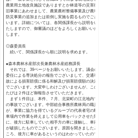
農業用土地改良施設でありますとか林道等の災害復
旧事業にあわせまして、農業農村整備事業及び農地
防災事業の追加または前倒し実施を図るものでござ
います。詳細については、各関係課長から説明をい
たしますので、御審議のほどをよろしくお願いいた
します。
◎森委員長
続いて、関係課長から順に説明を求めます。
●森本農林水産部次長兼農林水産総務課長
それでは、39ページをお願いいたします。議会の
委任による専決処分の報告でございまして、交通事
故による損害賠償に係る和解及び損害賠償額の決定
でございます。大変申しわけございませんが、この
たびは２件ほど御報告させていただきます。
まず１件目は、本件、７月、北栄町の江北地内で
の事故でございます。中部総合事務所農林局の職員
が、事業に協力を得ているグループの代表者宅の駐
車場内で作業を終えまして公用車をバックさせた際
に、後方に駐車していた相手方の車に接触し、車両
が破損したものでございます。原因を聞きましたと
ころ、後方に車があるというのはわかっていたので