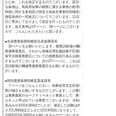
たため、これを改正するものでございます。該当す
る条例は、鳥取県知事の権限に属する事務の処理の
特例に関する条例及び国営土地改良事業特別徴収金
徴収条例の一部改正についてでございます。11月16
日に専決しておりまして改定を行ったものでござい
ます。改正条例は37ページ、38ページにございます
ので、ごらんいただきたいと思います。
●永原農業振興戦略監生産振興課長
26ページをお願いいたします。農業試験場の機械
警備事業委託、それから原種合理化施設種子貯蔵庫
保守点検業務委託についての債務負担行為をお願い
するものでございます。次の27ページに、これは園
芸試験場の機械警備業務委託をお願いするものでご
ざいます。
●岡垣農業振興戦略監畜産課長
７ページをごらんください。肉豚経営安定対策事
業の補正をお願いするものでございます。この事業
は養豚農家のセーフティーネット事業として、豚マ
ルキンと呼ばれている事業でございますが、当初の
見込みが10万8,000頭でしたが、確定した頭数は約
２万2,000頭ほどふえた13万343頭になりまして、補
正額520万6,000円をお願いするものでございます。