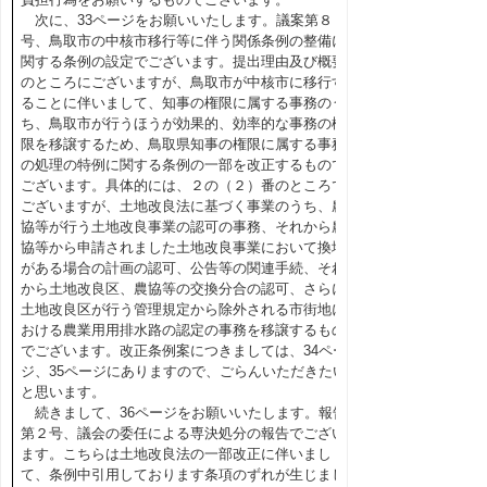
次に、33ページをお願いいたします。議案第８
号、鳥取市の中核市移行等に伴う関係条例の整備に
関する条例の設定でございます。提出理由及び概要
のところにございますが、鳥取市が中核市に移行す
ることに伴いまして、知事の権限に属する事務のう
ち、鳥取市が行うほうが効果的、効率的な事務の権
限を移譲するため、鳥取県知事の権限に属する事務
の処理の特例に関する条例の一部を改正するもので
ございます。具体的には、２の（２）番のところで
ございますが、土地改良法に基づく事業のうち、農
協等が行う土地改良事業の認可の事務、それから農
協等から申請されました土地改良事業において換地
がある場合の計画の認可、公告等の関連手続、それ
から土地改良区、農協等の交換分合の認可、さらに
土地改良区が行う管理規定から除外される市街地に
おける農業用用排水路の認定の事務を移譲するもの
でございます。改正条例案につきましては、34ペー
ジ、35ページにありますので、ごらんいただきたい
と思います。
続きまして、36ページをお願いいたします。報告
第２号、議会の委任による専決処分の報告でござい
ます。こちらは土地改良法の一部改正に伴いまし
て、条例中引用しております条項のずれが生じまし