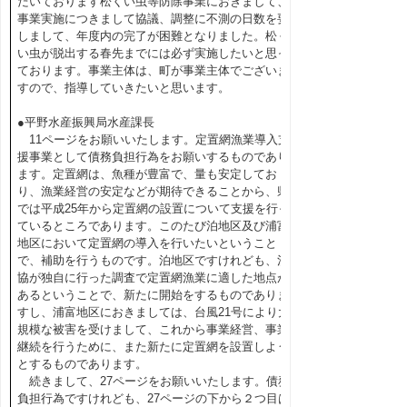
だいております松くい虫等防除事業におきまして、
事業実施につきまして協議、調整に不測の日数を要
しまして、年度内の完了が困難となりました。松く
い虫が脱出する春先までには必ず実施したいと思っ
ております。事業主体は、町が事業主体でございま
すので、指導していきたいと思います。
●平野水産振興局水産課長
11ページをお願いいたします。定置網漁業導入支
援事業として債務負担行為をお願いするものであり
ます。定置網は、魚種が豊富で、量も安定してお
り、漁業経営の安定などが期待できることから、県
では平成25年から定置網の設置について支援を行っ
ているところであります。このたび泊地区及び浦富
地区において定置網の導入を行いたいということ
で、補助を行うものです。泊地区ですけれども、漁
協が独自に行った調査で定置網漁業に適した地点が
あるということで、新たに開始をするものでありま
すし、浦富地区におきましては、台風21号により大
規模な被害を受けまして、これから事業経営、事業
継続を行うために、また新たに定置網を設置しよう
とするものであります。
続きまして、27ページをお願いいたします。債務
負担行為ですけれども、27ページの下から２つ目は