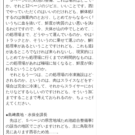
５ページのため池の整備、これは場所はどこです
か。それと12ページのジビエ、いいことです。西部
でやっていただくのはいいのだけれども、解体処理
するのは御案内のとおり、しとめてからなるべく早
いうちに血を抜いて、鮮度が肉質のよい悪いを決め
るわけですので、今、大体が山の中でしとめて、こ
の処理場まで、どうやって運んでいるのか。やはり
トラックとか、そういうのに乗せて運ぶのか。解体
処理車があるということですけれども、これも道路
があるところでなければ来られないし、現実的には
しとめてから処理場に行くまでの時間的なものは、
この処理場があれば極端に短くなると、鮮度が保た
れるということなのか。
それともう一つは、この処理場の冷凍施設はどう
されるのか。というのは、肉はスライスなどをする
場合は完全に冷凍して、それからスライサーにかけ
たりなどするらしいのですけれども、そういう加工
まですることまで考えておられるのか、ちょっと教
えてください。
●島﨑農地・水保全課長
先ほど、５ページの県営地域ため池総合整備事業
の該当の地区でございますけれども、主に鳥取市桂
見にあります西谷ため池……。