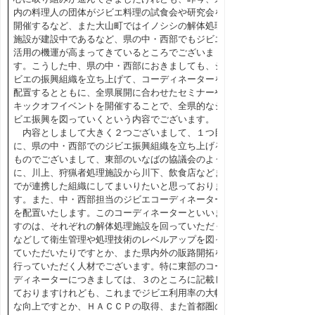
内の料理人の団体がジビエ料理の試食会や研究会を
開催するなど、また大山町ではイノシシの解体処理
施設が建設中であるなど、県の中・西部でもジビエ
活用の機運が高まってきているところでございま
す。こうした中、県の中・西部におきましても、ジ
ビエの振興組織を立ち上げて、コーディネーターを
配置するとともに、全県展開に合わせたセミナーや
キックオフイベントを開催することで、全県的なジ
ビエ振興を図っていくという内容でございます。
内容としまして大きく２つございまして、１つ目
に、県の中・西部でのジビエ振興組織を立ち上げる
ものでございまして、東部のいなばの協議会のよう
に、川上、狩猟者処理施設から川下、飲食店などま
でが連携した組織にしてまいりたいと思っておりま
す。また、中・西部担当のジビエコーディネーター
を配置いたします。このコーディネーターといいま
すのは、それぞれの解体処理施設を回っていただく
などして衛生管理や処理技術のレベルアップを図っ
ていただいたりですとか、また県内外の販路開拓を
行っていただく人材でございます。特に東部のコー
ディネーターにつきましては、３のところに記載し
ておりますけれども、これまでジビエ利用率の大幅
な向上ですとか、ＨＡＣＣＰの取得、また首都圏の