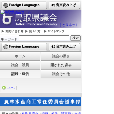
Foreign Languages
音声読み上げ
とりネット
Foreign Languages
音声読み上げ
ホーム
議会の動き
議会・議員
開かれた議会
記録・報告
議会その他
上へ
｜
農林水産商工常任委員会議事録
現在の位置：
鳥取県議会
記録・報告
議事録・会議