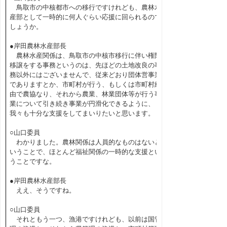
鳥取市の中核都市への移行ですけれども、農林水
産部として一時的に何人ぐらい応援に回られるので
しょうか。
●岸田農林水産部長
農林水産関係は、鳥取市の中核市移行に伴い権限
移譲をする事務というのは、先ほどの土地改良の事
務以外にはございませんで、従来どおり団体営事業
でありますとか、市町村が行う、もしくは市町村経
由で農協なり、それから農業、林業団体等が行う事
業について引き続き事業が円滑化できるように、
我々も十分な支援をしてまいりたいと思います。
○山口委員
わかりました。農林関係は人員的なものはないと
いうことで、ほとんど福祉関係の一時的な支援とい
うことですな。
●岸田農林水産部長
ええ、そうですね。
○山口委員
それともう一つ、漁港ですけれども、以前は国管