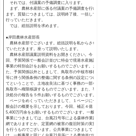
それでは、付議案の予備調査に入ります。
まず、農林水産部に係る付議案の予備調査を行い
ます。質疑につきましては、説明終了後、一括して
行っていただきます。
では、総括説明を求めます。
●岸田農林水産部長
農林水産部でございます。総括説明を私からさせ
ていただきます。座って説明いたします。
農林水産部議案説明資料をお開きください。今
回、予算関係で一般会計並びに特会で境港水産施設
事業の特別会計をお願いするものでございます。ま
た、予算関係以外としまして、鳥取市の中核市移行
等に伴う関係条例の整備に関する条例の設定につい
てということで、土地改良法に基づく事務の一部を
鳥取市へ権限移譲するものでございます。また、専
決処分の報告を５件お願いするものでございます。
ページをめくっていただきまして、１ページに一
般会計の概要を示しております。今回、補正４億
5,400万円余をお願いするものでございます。一般
事業につきましては、台風21号等による森林作業路
網でありますとか、定置網の被害の復旧対策の実施
を行うものでございます。公共事業につきまして
は、一般事業と同じく台風21号等による農地並びに