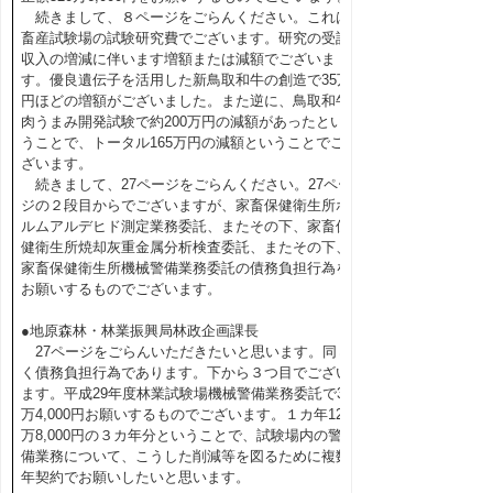
続きまして、８ページをごらんください。これは
畜産試験場の試験研究費でございます。研究の受託
収入の増減に伴います増額または減額でございま
す。優良遺伝子を活用した新鳥取和牛の創造で35万
円ほどの増額がございました。また逆に、鳥取和牛
肉うまみ開発試験で約200万円の減額があったとい
うことで、トータル165万円の減額ということでご
ざいます。
続きまして、27ページをごらんください。27ペー
ジの２段目からでございますが、家畜保健衛生所ホ
ルムアルデヒド測定業務委託、またその下、家畜保
健衛生所焼却灰重金属分析検査委託、またその下、
家畜保健衛生所機械警備業務委託の債務負担行為を
お願いするものでございます。
●地原森林・林業振興局林政企画課長
27ページをごらんいただきたいと思います。同じ
く債務負担行為であります。下から３つ目でござい
ます。平成29年度林業試験場機械警備業務委託で38
万4,000円お願いするものでございます。１カ年12
万8,000円の３カ年分ということで、試験場内の警
備業務について、こうした削減等を図るために複数
年契約でお願いしたいと思います。