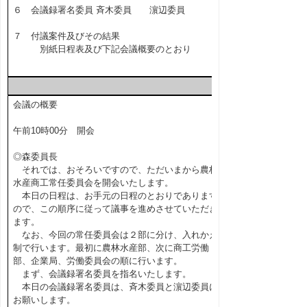
６ 会議録署名委員 斉木委員 濵辺委員
７ 付議案件及びその結果
別紙日程表及び下記会議概要のとおり
会議の概要
午前10時00分 開会
◎森委員長
それでは、おそろいですので、ただいまから農林
水産商工常任委員会を開会いたします。
本日の日程は、お手元の日程のとおりであります
ので、この順序に従って議事を進めさせていただき
ます。
なお、今回の常任委員会は２部に分け、入れかえ
制で行います。最初に農林水産部、次に商工労働
部、企業局、労働委員会の順に行います。
まず、会議録署名委員を指名いたします。
本日の会議録署名委員は、斉木委員と濵辺委員に
お願いします。