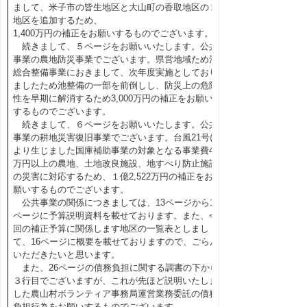
まして、米子市の皆生地区と大山町の香取地区の２
地区を追加するため、
1,400万円の補正をお願いするものでございます。
続きまして、５ページをお願いいたします。公共
事業の農地防災事業でございます。県営地域ため池
総合整備事業におきまして、次年度実施としており
ましたため池整備の一部を前倒しし、防災上の危険
性を早期に解消するため3,000万円の補正をお願い
するものでございます。
続きまして、６ページをお願いいたします。公共
事業の耕地災害復旧事業でございます。台風21号に
より生じました国庫補助事業の対象となる事業費40
万円以上の農地、土地改良施設、地すべり防止施設
の災害に対応するため、１億2,522万円の補正をお
願いするものでございます。
公共事業の関係につきましては、13ページから15
ページに予算説明資料を載せております。また、今
回の補正予算に関係します地区の一覧表としまし
て、16ページに概要を載せておりますので、ごらん
いただきたいと思います。
また、26ページの債務負担に関する調書の下から
３行目でございますが、これが先ほど説明いたしま
した農山村ボランティア事務局運営業務委託の債務
負担行為をお願いするものでございます。