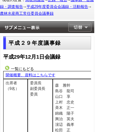
録・調査報告
平成29年度委員会会議録・活動報告
農林水産商工常任委員会議事録
平成２９年度議事録
平成29年12月1日会議録
一覧にもどる
開催概要、資料はこちらです
出席者
委員長
森 雅幹
（9名）
副委員長
島谷 龍司
委員
山口 享
上村 忠史
斉木 正一
錦織 陽子
興治 英夫
濵辺 義孝
松田 正