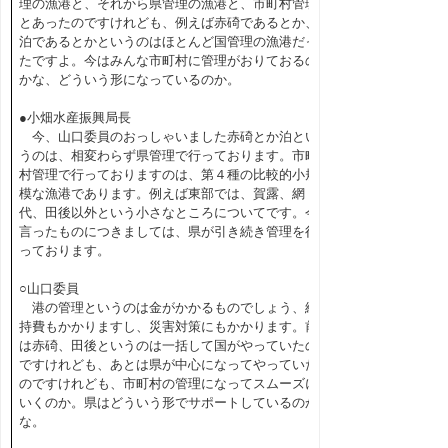
理の漁港と、それから県管理の漁港と、市町村管理
とあったのですけれども、例えば赤碕であるとか、
泊であるとかというのはほとんど国管理の漁港だっ
たですよ。今はみんな市町村に管理がおりておるの
かな、どういう形になっているのか。
●小畑水産振興局長
今、山口委員のおっしゃいました赤碕とか泊とい
うのは、相変わらず県管理で行っております。市町
村管理で行っておりますのは、第４種の比較的小規
模な漁港であります。例えば東部では、賀露、網
代、田後以外という小さなところについてです。今
言ったものにつきましては、県が引き続き管理を行
っております。
○山口委員
港の管理というのは金がかかるものでしょう、維
持費もかかりますし、災害対策にもかかります。前
は赤碕、田後というのは一括して国がやっていたの
ですけれども、あとは県が中心になってやっていた
のですけれども、市町村の管理になってスムーズに
いくのか。県はどういう形でサポートしているのか
な。