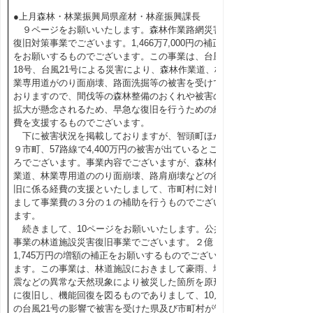
●上月森林・林業振興局県産材・林産振興課長
９ページをお願いいたします。森林作業路網災害
復旧対策事業でございます。1,466万7,000円の補正
をお願いするものでございます。この事業は、台風
18号、台風21号による災害により、森林作業道、林
業専用道がのり面崩壊、路面洗掘等の被害を受けて
おりますので、間伐等の森林整備のおくれや被害の
拡大が懸念されるため、早急な復旧を行うための経
費を支援するものでございます。
下に被害状況を掲載しておりますが、智頭町ほか
９市町、57路線で4,400万円の被害が出ているとこ
ろでございます。事業内容でございますが、森林作
業道、林業専用道ののり面崩壊、路肩崩壊などの復
旧に係る経費の支援といたしまして、市町村に対し
まして事業費の３分の１の補助を行うものでござい
ます。
続きまして、10ページをお願いいたします。公共
事業の林道施設災害復旧事業でございます。２億
1,745万円の増額の補正をお願いするものでござい
ます。この事業は、林道施設におきまして豪雨、地
震などの異常な天然現象により被災した箇所を原形
に復旧し、機能回復を図るものでありまして、10月
の台風21号の影響で被害を受けた県及び市町村が管