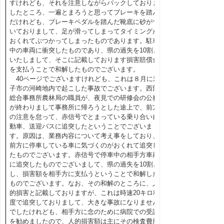
すけれども、それを注意しながらバックしておりま
したところ、一遍とまろうと思ってブレーキを踏ん
だけれども、ブレーキペダルを踏んだ靴底に砂がつ
いておりまして、足が滑ってしまってタイミングが
おくれてぶつかってしまったものであります。駐車
中の車両に衝突したものであり、県の過失を10割と
いたしまして、そこに記載しております損害賠償金
を支払うことで和解したものでございます。
40ページでございますけれども、これは８月に米
子市の河崎地内で起こした事故でございます。西部
総合事務所農林局の職員が、夜見での研修会の公務
が終わりまして事務所に帰ろうとした途上で、前方
の注意を怠って、赤信号でとまっている乗り合い自
動車、送迎バスに追突したということでございま
す。原因は、業務内容について考え事をしており、
前方に停車している車に気づくのがおくれて追突し
たものでございます。赤信号で停車中の相手方車両
に追突したものでございまして、県の過失を10割と
し、損害額を相手方に支払うということで和解した
ものでございます。なお、その和解のところに、人
的損害と記載しておりますが、これは時速20キロ程
度で追突しておりまして、大きな事故になりません
でしたけれども、相手方に念のために病院での受診
を勧めましたので、人的損害額は主にその検査費用