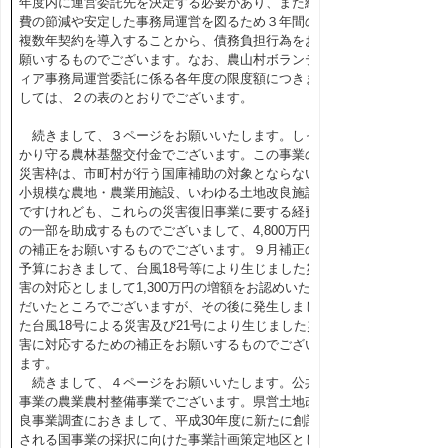
年度内に運営委託先を決定する必要があり、また経
費の節減や安定した事務局運営を図るため３年間の
複数年契約を導入することから、債務負担行為をお
願いするものでございます。なお、農山村ボランテ
ィア事務局運営委託に係る各年度の限度額につきま
しては、２の表のとおりでございます。
続きまして、３ページをお願いいたします。しっ
かり守る農林基盤交付金でございます。この事業の
災害枠は、市町村が行う国庫補助の対象とならない
小規模な農地・農業用施設、いわゆる土地改良施設
ですけれども、これらの災害復旧事業に要する経費
の一部を助成するものでございまして、4,800万円
の補正をお願いするものでございます。９月補正の
予算におきまして、台風18号等により生じました災
害の対応としまして1,300万円の増額をお認めいた
だいたところでございますが、その後に発生しまし
た台風18号による災害及び21号により生じました災
害に対応するための補正をお願いするものでござい
ます。
続きまして、４ページをお願いいたします。公共
事業の農業農村整備事業でございます。県営土地改
良事業調査におきまして、平成30年度に新たに創設
される国事業の採択に向けた事業計画策定地区とし