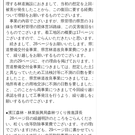
理する林道施設におきまして、当初の想定を上回る
被害が発生したことから、この復旧に要する経費に
ついて増額をお願いするものでございます。
事業の内容でございますが、県管理の県営の３路
線を市町村管理の団体営16路線、この災害復旧を行
うものでございます。着工地区の概要は17ページに
ございますので、ごらんいただきたいと思います。
続きまして、28ページをお願いいたします。県営
道整備交付金事業、県営林道改良事業費につきまし
て、繰り越しをお願いするものでございます。
次の29ページに、その理由を掲げております。県
営道整備交付金事業につきましては、想定した土質
と異なっていたため工法検討等に不測の日数を要し
ましたこと、県営林道改良事業につきましては、土
地所有者との用地交渉に不測の日数を要しましたこ
と、このことから両事業につきまして今回繰り越し
承認を得まして工事発注を行うよう、繰り越しをお
願いするものでございます。
●濱江森林・林業振興局森林づくり推進課長
28ページ目の繰越明許のところをごらんくださ
い。松くい虫等防除事業費でございます。その理由
でございますけれども、29ページ目に書かせていた