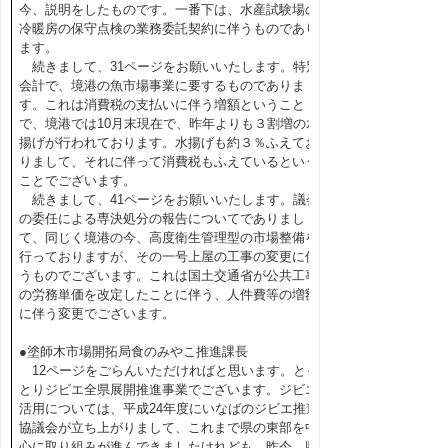
今、説明をしたものです。一番下は、水産試験場の
冷暖房の保守点検の業務委託契約に伴うものであり
ます。
続きまして、31ページをお願いいたします。特別
会計で、境港の魚市場事業に要するものでありま
す。これは消費税の支払いに伴う増額ということ
で、境港では10月末現在で、昨年よりも３割増の水
揚げが行われております。水揚げも約３％ふえてお
りまして、それに伴って消費税もふえているという
ことでございます。
続きまして、41ページをお願いいたします。議会
の委任による専決処分の報告についてでありまし
て、同じく境港の今、高度衛生管理型の市場整備を
行っておりますが、その一号上屋の工事の変更に伴
うものでございます。これは国土交通省が公共工事
の労務単価を改定したことに伴う、人件費等の増額
に伴う変更でございます。
●塗師木市場開拓局食のみやこ推進課長
12ページをごらんいただければと思います。とっ
とりジビエ全県展開推進事業でございます。ジビエ
活用については、平成24年度にいなばのジビエ推進
協議会が立ち上がりまして、これまで県の東部を中
心に取り組みが進んできましたけれども、昨今、県