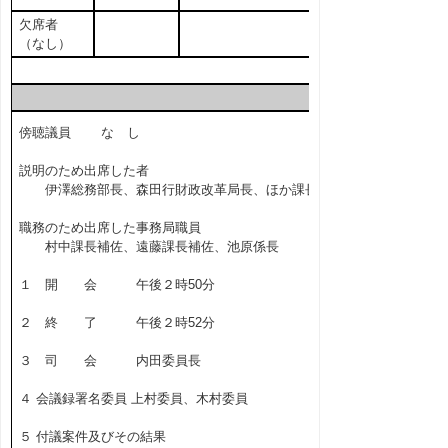
欠席者
（なし）
傍聴議員 な し
説明のため出席した者
伊澤総務部長、森田行財政改革局長、ほか課長
職務のため出席した事務局職員
村中課長補佐、遠藤課長補佐、池原係長
１ 開 会 午後２時50分
２ 終 了 午後２時52分
３ 司 会 内田委員長
４ 会議録署名委員 上村委員、木村委員
５ 付議案件及びその結果