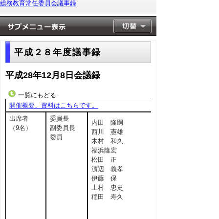
総務教育常任委員会議事録
平成２８年度議事録
平成28年12月8日会議録
一覧にもどる
開催概要、資料はこちらです。
出席者
委員長
内田 隆嗣
（9名）
副委員長
西川 憲雄
委員
木村 和久
福浜隆宏
松田 正
濵辺 義孝
伊藤 保
上村 忠史
稲田 寿久