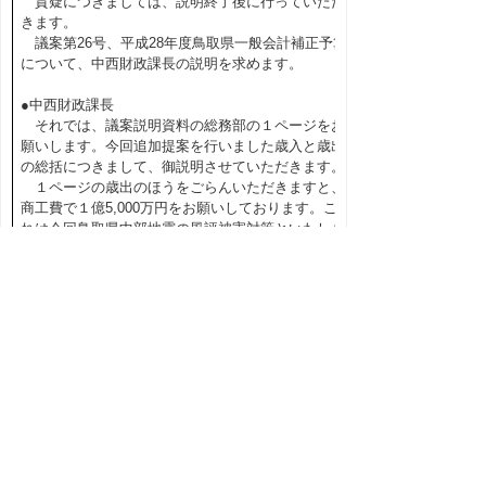
質疑につきましては、説明終了後に行っていただ
きます。
議案第26号、平成28年度鳥取県一般会計補正予算
について、中西財政課長の説明を求めます。
●中西財政課長
それでは、議案説明資料の総務部の１ページをお
願いします。今回追加提案を行いました歳入と歳出
の総括につきまして、御説明させていただきます。
１ページの歳出のほうをごらんいただきますと、
商工費で１億5,000万円をお願いしております。こ
れは今回鳥取県中部地震の風評被害対策といたしま
して、観光交流局がお願いしている対策に要する経
費でございます。
一方、歳入のほうをご覧いただきますと、財源と
いたしまして国庫支出金１億円と、あと一般財源と
いたしまして繰越金5,000万円を計上しているもの
でございます。
◎内田（隆）委員長
執行部の説明は以上です。
これから付議案に対する質疑を行っていただきま
すが、委員の皆様におかれましては、簡潔な質問と
発言前後のマイクのスイッチの切りかえをお願いい