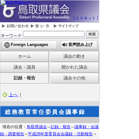
とりネット
Foreign Languages
音声読み上げ
ホーム
議会の動き
議会・議員
開かれた議会
記録・報告
議会その他
上へ
｜
総務教育常任委員会議事録
現在の位置：
鳥取県議会
記録・報告
議事録・会議
録・調査報告
平成28年度委員会会議録・活動報告