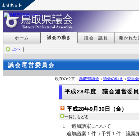
議会の動き
ホーム
議会・議員
開かれた
上へ
｜
議会運営委員会
現在の位置：
鳥取県議会
議会の動き
委員会
平成28年度 議会運営委
平成28年9月30日（金）
一覧にもどる
１ 追加議案について
追加議案１件（予算１件：議案第