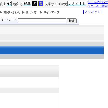
ツールの使い方
標準
黒
青
大きくする
読上
色変更
文字サイズ変更
ボタンを非表示
とりネット