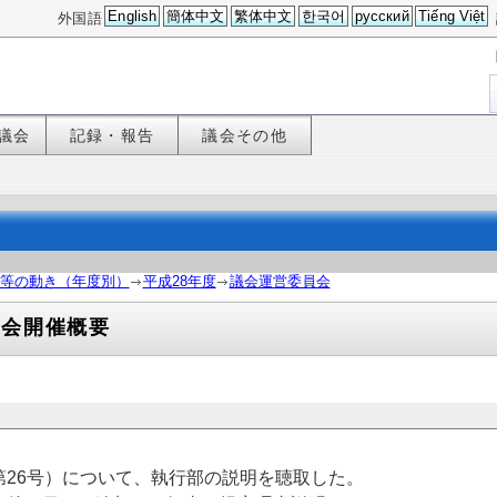
English
簡体中文
繁体中文
한국어
русский
Tiếng Việt
外国語
議会
記録・報告
議会その他
等の動き（年度別）
平成28年度
議会運営委員会
員会開催概要
26号）について、執行部の説明を聴取した。