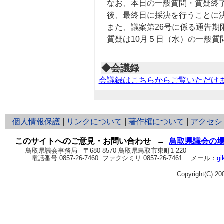
なお、本日の一般質問・質疑終了
後、最終日に採決を行うことに
また、議案第26号に係る通告期
質疑は10月５日（水）の一般質
◆会議録
会議録はこちらからご覧いただけ
と
個人情報保護
|
リンクについて
|
著作権について
|
アクセシ
り
ネ
このサイトへのご意見・お問い合わせ
→
鳥取県議会の
ッ
鳥取県議会事務局
〒680-8570 鳥取県鳥取市東町1-220
電話番号:
0857-26-7460
ファクシミリ:0857-26-7461
メール：
gi
ト
へ
Copyright(C) 2
の