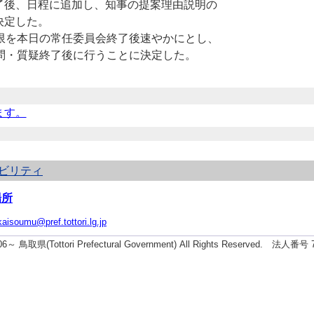
後、日程に追加し、知事の提案理由説明の
決定した。
限を本日の常任委員会終了後速やかにとし、
問・質疑終了後に行うことに決定した。
ます。
ビリティ
場所
kaisoumu@pref.tottori.lg.jp
006～ 鳥取県(Tottori Prefectural Government) All Rights Reserved. 法人番号