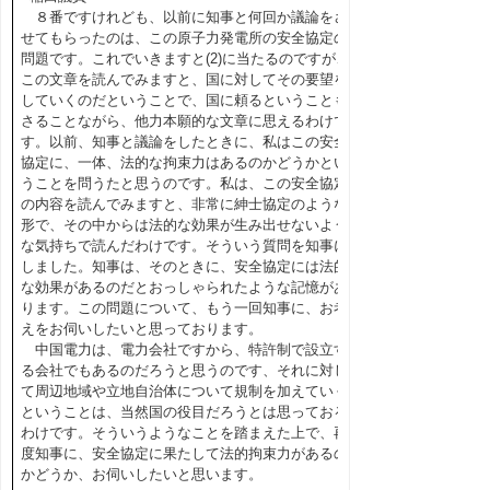
８番ですけれども、以前に知事と何回か議論をさ
せてもらったのは、この原子力発電所の安全協定の
問題です。これでいきますと(2)に当たるのですが、
この文章を読んでみますと、国に対してその要望を
していくのだということで、国に頼るということも
さることながら、他力本願的な文章に思えるわけで
す。以前、知事と議論をしたときに、私はこの安全
協定に、一体、法的な拘束力はあるのかどうかとい
うことを問うたと思うのです。私は、この安全協定
の内容を読んでみますと、非常に紳士協定のような
形で、その中からは法的な効果が生み出せないよう
な気持ちで読んだわけです。そういう質問を知事に
しました。知事は、そのときに、安全協定には法的
な効果があるのだとおっしゃられたような記憶があ
ります。この問題について、もう一回知事に、お考
えをお伺いしたいと思っております。
中国電力は、電力会社ですから、特許制で設立す
る会社でもあるのだろうと思うのです、それに対し
て周辺地域や立地自治体について規制を加えていく
ということは、当然国の役目だろうとは思っておる
わけです。そういうようなことを踏まえた上で、再
度知事に、安全協定に果たして法的拘束力があるの
かどうか、お伺いしたいと思います。