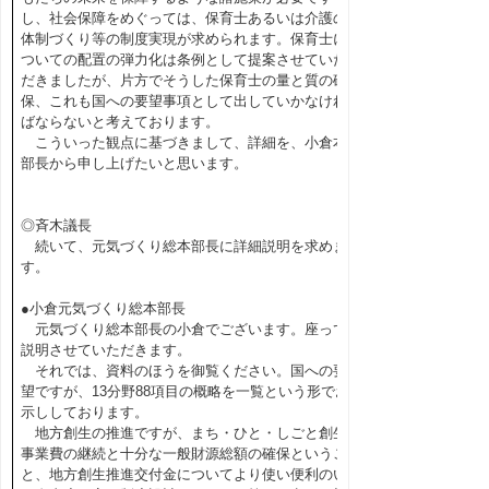
し、社会保障をめぐっては、保育士あるいは介護の
体制づくり等の制度実現が求められます。保育士に
ついての配置の弾力化は条例として提案させていた
だきましたが、片方でそうした保育士の量と質の確
保、これも国への要望事項として出していかなけれ
ばならないと考えております。
こういった観点に基づきまして、詳細を、小倉本
部長から申し上げたいと思います。
◎斉木議長
続いて、元気づくり総本部長に詳細説明を求めま
す。
●小倉元気づくり総本部長
元気づくり総本部長の小倉でございます。座って
説明させていただきます。
それでは、資料のほうを御覧ください。国への要
望ですが、13分野88項目の概略を一覧という形でお
示ししております。
地方創生の推進ですが、まち・ひと・しごと創生
事業費の継続と十分な一般財源総額の確保というこ
と、地方創生推進交付金についてより使い便利のい