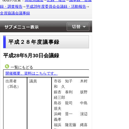
録・調査報告
平成28年度委員会会議録・活動報告
全員協議会議事録
平成２８年度議事録
平成28年5月30日会議録
一覧にもどる
開催概要、資料はこちらです。
出席者
議員
市谷 知子 木村
（35名）
和 久
銀杏 泰利 坂野
経三郎
島谷 龍司 中島
規夫
浜崎 晋一 濵辺
義孝
福浜 隆宏藤 縄喜