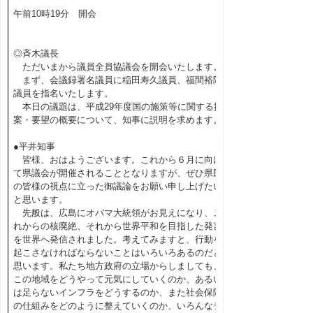
午前10時19分 開会
◎斉木議長
ただいまから議員全員協議会を開会いたします。
まず、会議録署名議員に稲田寿久議員、福間裕隆
議員を指名いたします。
本日の議題は、平成29年度国の施策等に関する提
案・要望の概要について、知事に説明を求めます。
●平井知事
皆様、おはようございます。これから６月に向け
て県議会が開催されることとなりますが、ぜひ県民
の皆様の視点に立った御議論をお願い申し上げたい
と思います。
先般は、広島にオバマ大統領がお見えになり、こ
れからの核廃絶、それから世界平和を目指した発言
を世界へ発信されました。考えてみますと、行動を
起こさなければならないことはいろいろあるのだと
思います。私たち地方政府の立場からしましても、
この地域をどうやって元気にしていくのか、あるい
は足らないインフラをどうするのか、また社会保障
の仕組みをどのように整えていくのか、いろんなテ