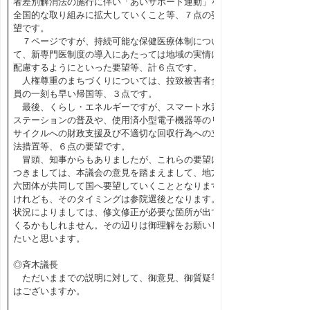
者差別解消法の施行に伴い「あいサポート運動」を
全国的な取り組みに拡大していくこと等、７点の要
望です。
７ページですが、持続可能な保健医療体制につい
て、新専門医制度の導入にあたっては地域の実情に
配慮するようにといった要望等、計６点です。
人権尊重のまちづくりについては、拉致被害者全
員の一刻も早い帰国等、３点です。
最後、くらし・エネルギーですが、スマート水素
ステーションの普及や、使用済小型電子機器等のリ
サイクルへの財政支援及び不適切な回収行為への立
法措置等、６点の要望です。
冒頭、知事からもありましたが、これらの要望に
つきましては、本議会の意見を踏まえまして、地方
六団体が共同して国へ要望していくこととなります
けれども、そのタイミングは参院選後となります。
状況によりましては、修文修正が必要な箇所が出て
くるかもしれません。その辺りは御理解をお願いし
たいと思います。
◎斉木議長
ただいままでの説明に対して、御意見、御質疑等
はございますか。