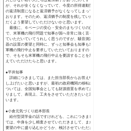
が、それが全くなくなっていて、今度の所得連動型
の返済制度になると返済猶予がなくなってしまって
おります。そのため、返済猶予の制度を残していた
だくよう要望していただけないかと思います。
最後に、６ページの安心・安全のまちづくりの(5)
で、米軍機の飛行問題で知事が国へ非常に強く言っ
ていただいていてうれしく思うのですが、騒音測定
器の設置の要望と同時に、ずっと知事会も知事も米
軍機の飛行中止を要求していただいておりますの
で、そもそも米軍機の飛行中止を要請することを加
えていただけたらと思います。
●平井知事
詳細につきましては、また担当部長からお答え申
し上げたいと思いますが、最初の政府機関の移転に
ついては、全国知事会としても財源措置を求めてお
りまして、表現上、工夫をさせていただきたいと思
います。
●小倉元気づくり総本部長
給付型奨学金の話ですけれども、これにつきまし
ては、中身を少し精査させていただきまして、また
要望の中に盛り込むかどうか、検討させていただき