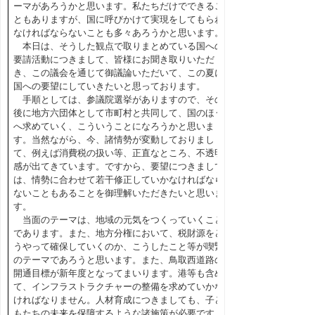
ーマがあろうかと思います。私たちだけでできるこ
ともありますが、国に呼びかけて実現をしてもらわ
なければならないことも多々あろうかと思います。
本日は、そうした観点で取りまとめている国への
要請活動につきまして、皆様にお聞き取りいただ
き、この議会を通じて御議論いただいて、この夏に
国への要望にしていきたいと思っております。
手順としては、参議院選挙がありますので、その
後に地方六団体として市町村と共同して、国のほう
へ求めていく、こういうことになろうかと思いま
す。当然ながら、今、諸情勢が変動しておりまし
て、例えば消費税の扱い等、正直なところ、不透明
感が出てきています。ですから、要望につきまして
は、情勢に合わせて若干修正していかなければなら
ないこともあることを御理解いただきたいと思いま
す。
当面のテーマは、地域の元気をつくっていくこと
であります。また、地方分権において、税財源をど
うやって確保していくのか、こうしたこと等が喫緊
のテーマであろうと思います。また、鳥取西道路の
開通目標が新年度となってまいります。港等も含め
て、インフラストラクチャーの整備を求めていかな
ければなりません。人材育成につきましても、子ど
もたちの未来を保障するような諸施策が必要です