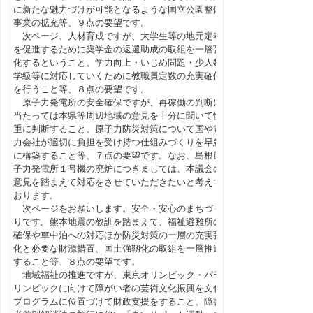
に新たな魅力づけが可能となるような国立公園整備
事業の拡充等、９点の要望です。
次ページ、人材育成ですが、大学生等の地元定着
を促進するために奨学金の返還助成の取組を一層強
化するということ、学力向上・いじめ問題・少人数
学級等に対応していくために教職員定数の充実確保
を行うこと等、８点の要望です。
原子力発電所の安全確保ですが、再稼働の判断に
当たっては本県等周辺地域の意見を十分に聞いて慎
重に判断すること、原子力防災対策について国や電
力会社が適切に負担を受け持つ仕組みづくりを早急
に構築すること等、７点の要望です。なお、島根原
子力発電所１号機の廃炉につきましては、本議会の
意見を踏まえて対応をさせていただきたいと考えて
おります。
次ページをお願いします。安全・安心のまちづく
りです。熊本地震の教訓を踏まえて、福祉避難所の
確保や車中泊への対応ほか防災対策の一層の充実強
化と必要な財源措置、国土強靱化の取組を一層推進
すること等、８点の要望です。
地域福祉の推進ですが、東京オリンピック・パラ
リンピックに向けて障がい者の芸術文化振興を文化
プログラムに位置づけて財政支援をすること、障害