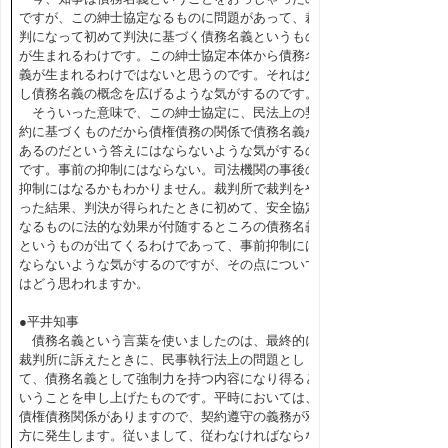
ですが、この紳士協定なるものに問題があって、裁
判になって初めて判決に基づく債務名義というもの
が生まれるわけです。この紳士協定本体から債務名
義が生まれるわけではないと思うのです。それは少
し債務名義の概念を広げるような気がするのです。
そういった意味で、この紳士協定に、民法上の契
約に基づくものだから債権債務の関係で債務名義が
あるのだという答えにはならないような気がするの
です。事前の抑制にはならない。司法機関の事後の
抑制にはなるかもわかりません。裁判所で裁判をや
った結果、判決が得られたときに初めて、安全協定
なるものに法的な効果が付随するところの債務名義
というものが出てくるわけであって、事前抑制には
ならないような気がするのですが、その点について
はどう思われますか。
●平井知事
債務名義という言葉を使いましたのは、最終的に
裁判所に訴えたときに、民事執行法上の問題とし
て、債務名義として強制力を持つ内容になり得ると
いうことを申し上げたものです。平時においては、
債権債務関係がありますので、契約遵守の義務が双
方に発生します。従いまして、従わなければならな