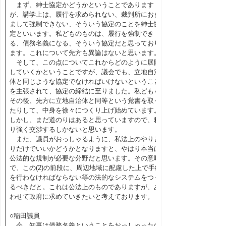
まず、紳士協定かどうかということであります
が、講学上は、履行を求められない、裁判所におき
まして強制できない、そういう協定のことを紳士協
定といいます。私どものものは、履行を強制でき
る、債務名義になる、そういう協定だと思っており
ます。これについて先方も異論はないと思います。
そして、この点についてこれからどのように展開
していくかということですが、議会でも、立地自治
体と同じような協定でなければいけないということ
を主張されて、協定の締結に至りました。私どもも
その後、先方に立地自治体と同等という覚書を取っ
たりして、中身を徐々につくり上げ始めています。
しかし、まだ道のりはあると思っていますので、粘
り強く交渉するしかないと思います。
また、議員がおっしゃるように、私法上のやりと
りだけでいいかどうかとなりますと、やはり本当は
公法的な規制が必要な分野だと思います。その意味
で、この(2)の前段に、周辺地域に配慮した上で手続
を行わなければならない等の法的なシステムをつく
るべきだと。これは公法上のものでありますが、あ
わせて政府に求めていきたいと考えております。
○稲田議員
今、知事は債務名義ということをおっしゃったの