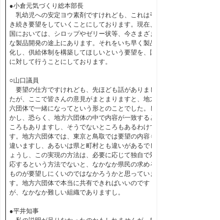
●小倉元気づくり総本部長
乳幼児への安定ヨウ素剤ですけれども、これは引
き続き要望をしていくことにしております。現在、
国においては、シロップやゼリー状等、今さまざま
な製品開発の途上にあります。それをいち早く製品
化し、供給体制を構築してほしいという要望を、国
に対して行うことにしております。
○山口議員
要望の仕方ですけれども、先ほども話がありまし
たが、ここで皆さんの意見がまとまりますと、地方
六団体で一緒になってという形とのことでした。し
かし、恐らく、地方六団体の中で内容が一致すると
ころもありますし、そうでないところもあるわけで
す。地方六団体では、東京と鳥取では要望の内容も
違いますし、あるいは県と町村とも違いがあるでし
ょうし、この実現の方法は、必要に応じて独自で対
応するという方法でないと、なかなか県民の求める
ものが要望しにくいのではなかろうかと思っていま
す。地方六団体で本当に共有できればいいのです
が、なかなか難しい組織でありますし。
●平井知事