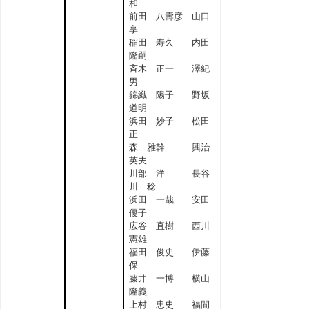
和
前田 八壽彦 山口
享
稲田 寿久 内田
隆嗣
斉木 正一 澤紀
男
錦織 陽子 野坂
道明
浜田 妙子 松田
正
森 雅幹 興治
英夫
川部 洋 長谷
川 稔
浜田 一哉 安田
優子
広谷 直樹 西川
憲雄
福田 俊史 伊藤
保
藤井 一博 横山
隆義
上村 忠史 福間