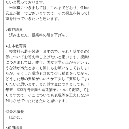
たいと思っております。
米軍機につきましては、これまでどおり、住民の
安全が第一でございますので、その視点を持って要
望を行っていきたいと思います。
○市谷議員
済みません、授業料の引き下げを。
●山本教育長
授業料も若干関連しますので、それと奨学金の関
係についてお答え申し上げたいと思います。授業料
につきましては、昨年、国立大学が上がるというよ
うな話が出たときにも国にもお願いをしておりまし
たが、そうした環境も含めて少し精査をしながら、
どうした形の要望がいいのか工夫して要望してまい
りたいと思います。また奨学金につきましても、昨
年来、300万円未満の返還猶予について要望してお
りますので、そこについても表現等を工夫しながら
対応させていただきたいと思います。
◎斉木議長
ほかに。
○稲田議員