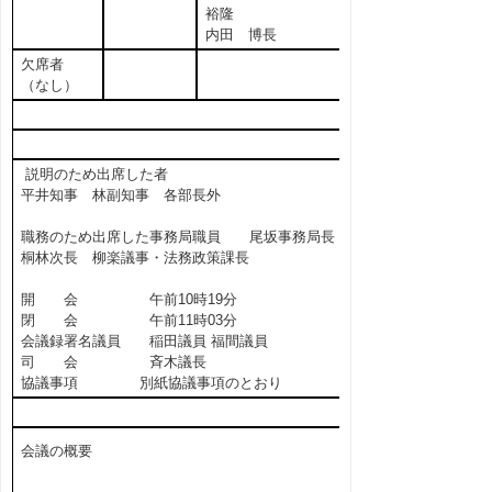
裕隆
内田 博長
欠席者
（なし）
説明のため出席した者
平井知事 林副知事 各部長外
職務のため出席した事務局職員 尾坂事務局長
桐林次長 柳楽議事・法務政策課長
開 会 午前10時19分
閉 会 午前11時03分
会議録署名議員 稲田議員 福間議員
司 会 斉木議長
協議事項 別紙協議事項のとおり
会議の概要