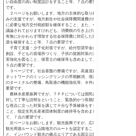
い自由度の高い制度設計をすること等、７点の要望
です。
２ページをお願いします。地方の主体的な取り組
みの支援ですが、地方創生や社会保障費関連費の増
に必要な地方交付税総額を確保すること、また、今
議論されておりますけれども、消費税の引き上げの
有無にかかわらず増加する社会保障費に対応した財
源を確保すること等、７点の要望です。
子育て支援・少子化対策ですが、給付型奨学金の
創設、子どもの居場所づくり、子供の貧困対策の充
実強化を図ること、保育士の確保等も含めまして、
５点の要望です。
３ページです。社会基盤の整備ですが、高速道路
ネットワークのミッシングリンクの早期解消、境港
のターミナルの整備、鳥取港の機能強化等、８件の
要望です。
農林水産業振興ですが、ＴＰＰについては国民に
対して丁寧な説明をということ、緊急的かつ長期的
な視点に立った対策を講じて十分な予算確保をする
こと、指定生乳生産者団体制度の維持等を含めまし
て、７点の要望です。
次ページをお願いします。観光振興ですが、広域
観光周遊ルートに山陰地方のルートを認定するこ
と、インバウンド観光の拠点エリアである国立公園