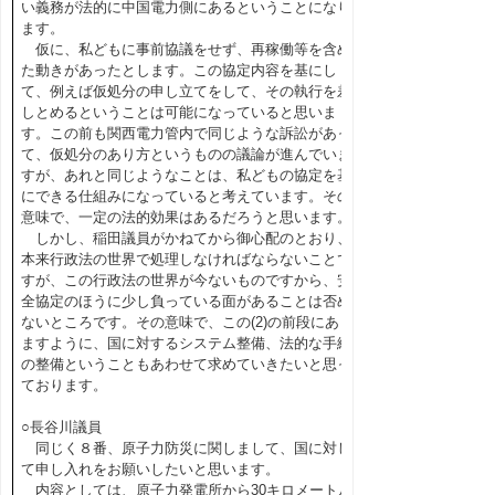
い義務が法的に中国電力側にあるということになり
ます。
仮に、私どもに事前協議をせず、再稼働等を含め
た動きがあったとします。この協定内容を基にし
て、例えば仮処分の申し立てをして、その執行を差
しとめるということは可能になっていると思いま
す。この前も関西電力管内で同じような訴訟があっ
て、仮処分のあり方というものの議論が進んでいま
すが、あれと同じようなことは、私どもの協定を基
にできる仕組みになっていると考えています。その
意味で、一定の法的効果はあるだろうと思います。
しかし、稲田議員がかねてから御心配のとおり、
本来行政法の世界で処理しなければならないことで
すが、この行政法の世界が今ないものですから、安
全協定のほうに少し負っている面があることは否め
ないところです。その意味で、この(2)の前段にあり
ますように、国に対するシステム整備、法的な手続
の整備ということもあわせて求めていきたいと思っ
ております。
○長谷川議員
同じく８番、原子力防災に関しまして、国に対し
て申し入れをお願いしたいと思います。
内容としては、原子力発電所から30キロメートル