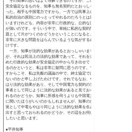
その知事の思いはよく理解できるのですが、この
安全協定なるものを、知事も無名契約だとおっしゃ
った。相手も中国電力ですから、一方では民事上の
私的自治の原則にのっとってやれるのだろうとは思
いますけれども、内容が非常に行政的な、公的な面
が強いのです。そういう中で、単純に私的な契約問
題として片がつくのかどうかということになると、
非常に大きな問題をはらんでいるような気がするわ
けです。
一方、知事が法的な効果があるとおっしゃいます
が、それは民法上の法的な効果であって、それを含
めた行政的な効果が安全協定の中から引き出せてく
るのかというと、私は非常に疑問に思うのです。で
すからこそ、私は先般の議論の中で、紳士協定では
ないのかと申し上げたわけです。それでもなお、や
はり法的な効果があり、そして中国電力も契約の当
事者として同じように法的な効果があると見ておら
れるのかどうか。知事に所感を伺うよりも中国電力
に聞いたほうがいいのかもしれませんが、知事の感
覚として中電もやはり同じように法的な効果を生み
出すと思っておられるのかどうか、その辺をお伺い
したいと思います。
●平井知事