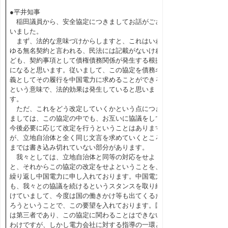
●平井知事
稲田議員から、安全協定につきましてお話がござ
いました。
まず、法的な意味づけからしますと、これはいわ
ゆる無名契約と言われる、民法には記載がないけれ
ども、契約事項として債権債務関係が発生する根拠
になると思います。従いまして、この協定を債務名
義としてその履行を中国電力に求めることができる
という意味で、法的効果は発生していると思いま
す。
ただ、これをどう改定していくかという点につき
ましては、この協定の中でも、お互いに協議をして
今後必要に応じて改定を行うということはあります
が、立地自治体と全く同じ文言を求めていくところ
までは書き込み切れていない部分があります。
我々としては、立地自治体と同等の対応をせよ
と、それからこの協定の改定をせよということを、
繰り返し中国電力に申し入れております。中国電力
も、我々との協議を続けるというスタンスを取り続
けていまして、今度は国の働きかけ等も出てくるだ
ろうということで、この要望を入れております。国
は第三者であり、この協定に関わることはできない
わけですが、しかし電力会社に対する指導の一環と