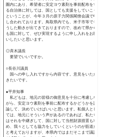
圏内にあり、希望者に安定ヨウ素剤を事前配布をす
る自治体に対しては、国としても支援をしていこう
ということが、今年３月の原子力関係閣僚会議で申
し合われております。鳥取県内でも、米子市等でそ
うした動きが出てきておりますので、改めて県から
も国に対して、ぜひ実現するように申し入れをお願
いしたいと思います。
◎斉木議長
要望でいいですか。
○長谷川議員
国への申し入れですから内容です。意見をいただ
きたいです。
●平井知事
私どもは、地元の皆様の御意見を十分に考慮しな
がら、安定ヨウ素剤を事前に配布するかどうかを議
論して、決めていけばいいと思います。私個人とし
ては、地元にそういう声があるのであれば、私たち
はそれを中継ぎして、国に対して当然財源措置も求
め、我々としても協力をしていくというのが筋道だ
と考えておりますが、本県内ではまだそこまで議論