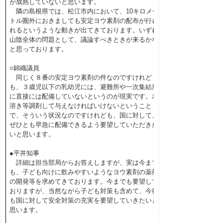
が成熟していないと思います。
隣の島根県では、松江市内において、10キロメー
トル圏外におきましても安定ヨウ素剤の配布が行わ
れるというような動きが出てきております。いずれ
山陰全体の問題として、議論すべきときが来るかな
と思っております。
○錦織議員
同じく８番の安定ヨウ素剤の件なのですけれど
も、３歳児以下の乳幼児には、避難所や一次集結所
に直接には配備していないというのが現実です。水
溶き等調剤して与えなければいけないということ
で、そういう状況なのですけれども、国に対して、
ぜひとも早急に配備できるよう要望していただきた
いと思います。
●平井知事
詳細は担当部局からお答えしますが、実は今まで
も、子ども向けに飲みやすいようなヨウ素剤の薬剤
の開発等を求めてきております。今までも要望して
おりますが、当然ながら子ども対策も含めて、今後
も国に対して安全対策の充実を要望していきたいと
思います。