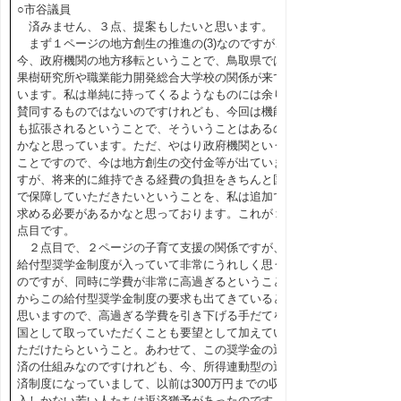
○市谷議員
済みません、３点、提案もしたいと思います。
まず１ページの地方創生の推進の(3)なのですが、
今、政府機関の地方移転ということで、鳥取県では
果樹研究所や職業能力開発総合大学校の関係が来て
います。私は単純に持ってくるようなものには余り
賛同するものではないのですけれども、今回は機能
も拡張されるということで、そういうことはあるの
かなと思っています。ただ、やはり政府機関という
ことですので、今は地方創生の交付金等が出ていま
すが、将来的に維持できる経費の負担をきちんと国
で保障していただきたいということを、私は追加で
求める必要があるかなと思っております。これが１
点目です。
２点目で、２ページの子育て支援の関係ですが、
給付型奨学金制度が入っていて非常にうれしく思う
のですが、同時に学費が非常に高過ぎるということ
からこの給付型奨学金制度の要求も出てきていると
思いますので、高過ぎる学費を引き下げる手だてを
国として取っていただくことも要望として加えてい
ただけたらということ。あわせて、この奨学金の返
済の仕組みなのですけれども、今、所得連動型の返
済制度になっていまして、以前は300万円までの収
入しかない若い人たちは返済猶予があったのです