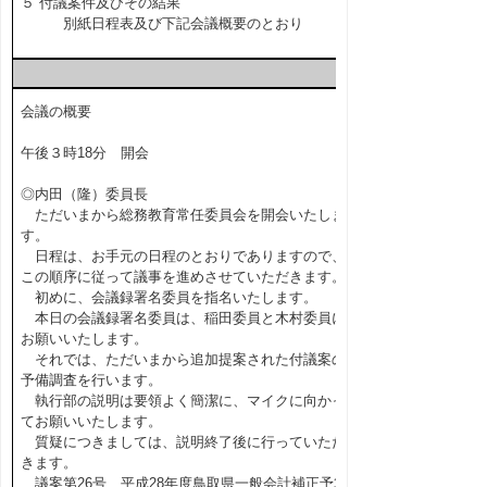
５ 付議案件及びその結果
別紙日程表及び下記会議概要のとおり
会議の概要
午後３時18分 開会
◎内田（隆）委員長
ただいまから総務教育常任委員会を開会いたしま
す。
日程は、お手元の日程のとおりでありますので、
この順序に従って議事を進めさせていただきます。
初めに、会議録署名委員を指名いたします。
本日の会議録署名委員は、稲田委員と木村委員に
お願いいたします。
それでは、ただいまから追加提案された付議案の
予備調査を行います。
執行部の説明は要領よく簡潔に、マイクに向かっ
てお願いいたします。
質疑につきましては、説明終了後に行っていただ
きます。
議案第26号、平成28年度鳥取県一般会計補正予算