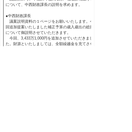
について、中西財政課長の説明を求めます。
●中西財政課長
議案説明資料の１ページをお願いいたします。今
回追加提案いたしました補正予算の歳入歳出の総括
について御説明させていただきます。
今回、3,433万1,000円を追加させていただきまし
た。財源といたしましては、全額繰越金を充てさせ
ていただいております。また、歳出につきまして
は、農林水産業費で1,300万円余り、土木費におき
まして2,100万円、合計3,433万1,000円の追加でご
ざいます。
◎内田（隆）委員長
執行部の説明は以上です。
これから付議案に関する質疑を行っていただきま
すが、委員の皆様におかれましては、簡潔な質問と
発言前後のスイッチの切りかえをお願いいたしま
す。
それでは、今までの説明について質疑等はありま
せんか。（「なし」と呼ぶ者あり）
次に、その他ですが、執行部、委員の方で何かご
ざいませんか。（「なし」と呼ぶ者あり）