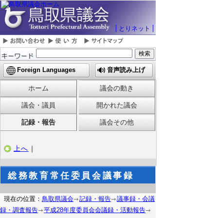
とりネット
Foreign Languages
音声読み上げ
ホーム
議会の動き
議会・議員
開かれた議会
記録・報告
議会その他
上へ
｜
総務教育常任委員会議事録
現在の位置：
鳥取県議会
記録・報告
議事録・会議
録・調査報告
平成28年度委員会会議録・活動報告