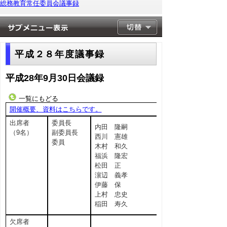
総務教育常任委員会議事録
平成２８年度議事録
平成28年9月30日会議録
一覧にもどる
開催概要、資料はこちらです。
出席者
委員長
内田 隆嗣
（9名）
副委員長
西川 憲雄
委員
木村 和久
福浜 隆宏
松田 正
濵辺 義孝
伊藤 保
上村 忠史
稲田 寿久
欠席者