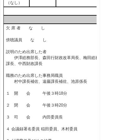
（なし）
欠 席 者 な し
傍聴議員 な し
説明のため出席した者
伊澤総務部長、森田行財政改革局長、梅田総務
課長、中西財政課長
職務のため出席した事務局職員
村中課長補佐、遠藤課長補佐、池原係長
１ 開 会 午後３時18分
２ 閉 会 午後３時20分
３ 司 会 内田委員長
４ 会議録署名委員 稲田委員、木村委員