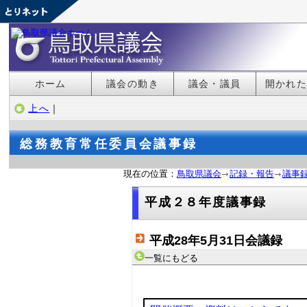
ホーム
議会の動き
議会・議員
開かれ
上へ
｜
総務教育常任委員会議事録
現在の位置：
鳥取県議会
記録・報告
議事
平成２８年度議事録
平成28年5月31日会議録
一覧にもどる