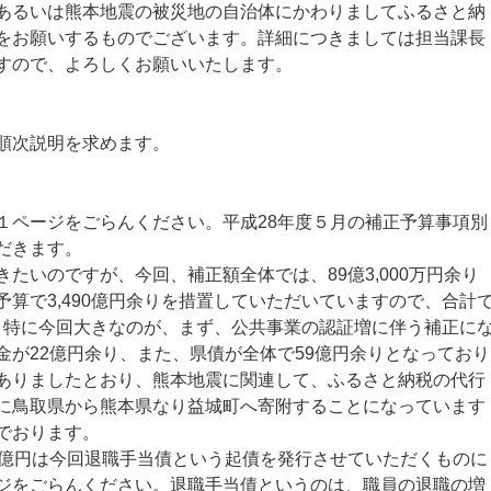
あるいは熊本地震の被災地の自治体にかわりましてふるさと納
をお願いするものでございます。詳細につきましては担当課長
すので、よろしくお願いいたします。
順次説明を求めます。
ページをごらんください。平成28年度５月の補正予算事項別
だきます。
いのですが、今回、補正額全体では、89億3,000万円余り
算で3,490億円余りを措置していただいていますので、合計
す。特に今回大きなのが、まず、公共事業の認証増に伴う補正に
金が22億円余り、また、県債が全体で59億円余りとなっており
ありましたとおり、熊本地震に関連して、ふるさと納税の代行
に鳥取県から熊本県なり益城町へ寄附することになっています
でおります。
億円は今回退職手当債という起債を発行させていただくものに
ジをごらんください。退職手当債というのは、職員の退職の増