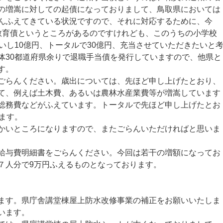
の増嵩に対しての起債になっておりまして、鳥取県においては
んふえてきている状況ですので、それに対応するために、今
教育債というところがあるのですけれども、このうちの小学校
いし10億円、トータルで30億円、充当させていただきたいと
体30都道府県余りで退職手当債を発行していますので、他県と
す。
らんください。歳出については、先ほど申し上げたとおり、
て、例えば土木費、あるいは農林水産業費等が増嵩しています
総務費などがふえています。トータルで先ほど申し上げたとお
ます。
いところになりますので、またごらんいただければと思いま
与費明細書をごらんください。今回は若干の増額になってお
７人分で9万円ふえるものとなっております。
す。県庁舎講堂棟屋上防水改修事業の補正をお願いいたしま
ざいます。