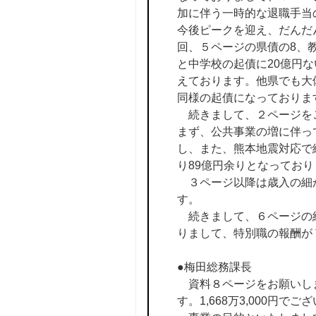
加に伴う一時的な退職手当
今後ピークを迎え、だんだ
回、５ページの県債の8、
と中学校の起債に20億円な
えております。他県でも大
同様の起債になっておりま
続きまして、２ページをご
まず、公共事業の増に伴っ
し、また、熊本地震対応で
り89億円余りとなっており
３ページ以降は歳入の細か
す。
続きまして、６ページの給
りまして、特別職の報酬が
●梅田総務課長
資料８ページをお願いしま
す。1,668万3,000円でご