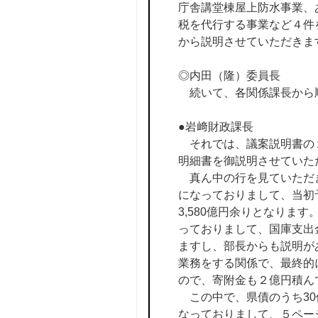
庁舎講堂棟屋上防水事業、
税を代行する事業など４件
から説明させていただきま
◎内田（隆）委員長
続いて、各関係課長から
●岩﨑財政課長
それでは、議案説明書の１
明細書を御説明させていた
真ん中の行を見ていただきた
になっておりまして、当初予
3,580億円余りとなりま
っておりまして、国庫支出
ますし、部長からも説明が
業務をする関係で、最終的
ので、寄附金も２億円積ん
この中で、県債のうち30
なっておりまして、５ペー