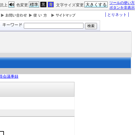
ツールの使い方
標準
黒
青
大きくする
読上
色変更
文字サイズ変更
ボタンを非表示
とりネット
員会議事録