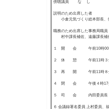
傍聴議員 な し
説明のため出席した者
小倉元気づくり総本部長、伊
職務のため出席した事務局職員
村中課長補佐、遠藤課長補
１ 開 会 午前10時00
２ 休 憩 午前11時３分 
３ 再 開 午前11時８分 
４ 閉 会 午後４時17
５ 司 会 内田委員長
６ 会議録署名委員 上村委員、