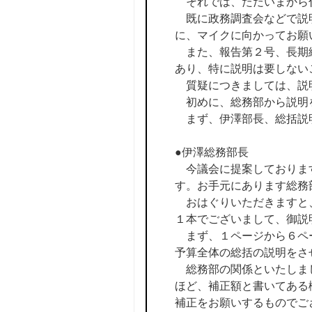
それでは、ただいまから
既に政務調査会などで説明
に、マイクに向かってお願
また、報告第２号、長期継
あり、特に説明は要しない
質疑につきましては、説
初めに、総務部から説明
まず、伊澤部長、総括説
●伊澤総務部長
今議会に提案しておりま
す。お手元にあります総務
おはぐりいただきますと、
１本でございまして、御説
まず、１ページから６ペー
予算全体の総括の説明をさ
総務部の関係といたしまし
ほど、補正額と書いてある欄
補正をお願いするものでご