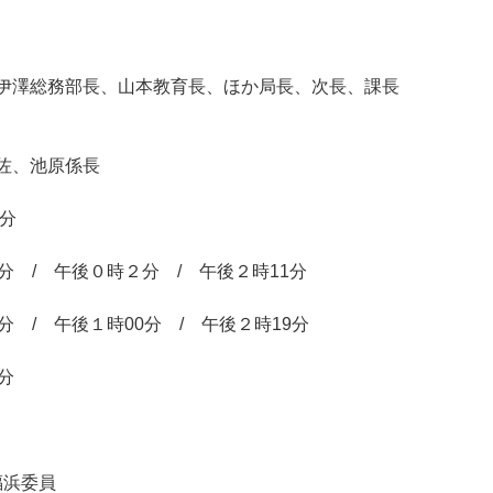
澤総務部長、山本教育長、ほか局長、次長、課長
佐、池原係長
分
/ 午後０時２分 / 午後２時11分
/ 午後１時00分 / 午後２時19分
分
福浜委員