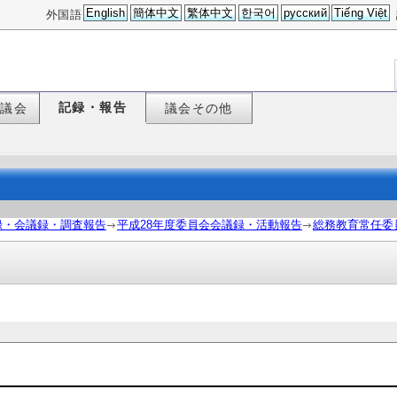
English
簡体中文
繁体中文
한국어
русский
Tiếng Việt
外国語
記録・報告
た議会
議会その他
録・会議録・調査報告
平成28年度委員会会議録・活動報告
総務教育常任委