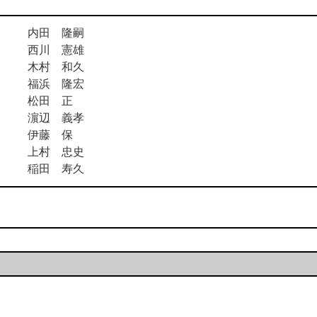
内田 隆嗣
西川 憲雄
木村 和久
福浜 隆宏
松田 正
濵辺 義孝
伊藤 保
上村 忠史
稲田 寿久