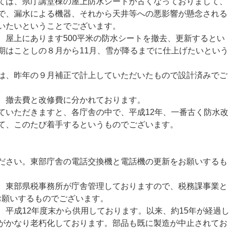
は、県庁講堂棟の屋上防水シートが古くなっておりまして、
で、漏水による機器、それから天井等への悪影響が懸念される
いたいということでございます。
屋上にあります500平米の防水シートを撤去、更新するとい
期はことしの８月から11月、雪が降るまでに仕上げたいという
、昨年の９月補正で計上していただいたもので設計済みでご
、撤去費と改修費に分かれております。
いただきますと、各庁舎の中で、平成12年、一番古く防水改
て、このたび着手するというものでございます。
さい。東部庁舎の電話交換機と電話機の更新をお願いするも
東部県税事務所が庁舎管理しておりますので、税務課事業と
をお願いするものでございます。
平成12年度末から供用しております。以来、約15年が経過し
がかなり老朽化しております。部品も既に製造が中止されてお