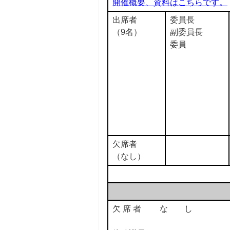
開催概要、資料はこちらです。
出席者
委員長
（9名）
副委員長
委員
欠席者
（なし）
欠 席 者 な し