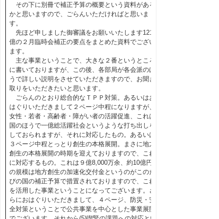
その下に別冊で補正予算の概要という資料がある
かと思いますので、ごらんいただければと思いま
す。
先ほど申しました御審議をお願いいたします121
億の２月臨時会補正の要点をまとめた資料でござい
ます。
主な事業ということで、大きな２番というところ
に書いておりますが、この後、各部局が各会派のほ
うで詳しい説明をさせていただきますので、お聞き
取りをいただきたいと思います。
ごらんのとおり総合的なＴＰＰ対策。あるいはお
はぐりいただきまして２ページ中程になりますが、
女性・若者・高齢者・障がい者の活躍促進、これは
国のほうで一億総活躍社会というような打ち出しを
しておられますが、それに対応したもの。あるいは
３ページ中程とっとり創生の本格展開。まさに地方
創生の本格展開の時期を迎えておりますので、これ
に対応するもの。これは９億8,000万余、約10億円
の規模は地方創生の加速化交付金というのがこのた
びの国の補正予算で措置されておりますので、これ
を活用した事業ということになってございます。さ
らにおはぐりいただきまして、４ページ、防災・安
全対策ということで公共事業を中心とした事業展開
でございます。それから(5)喫緊の課題への対応とい