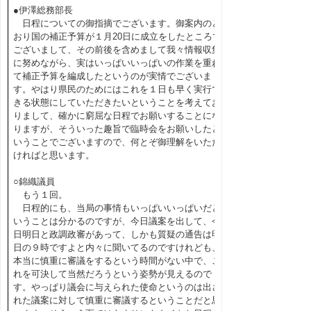
●伊澤総務部長
日程についての御指摘でございます。御案内のと
おり国の補正予算が１月20日に成立をしたところで
ございまして、その前後を含めまして我々情報収集
に努めながら、実はいっぱいいっぱいの作業を重ね
て補正予算を編成したというのが実情でございま
す。やはり県民のためにはこれを１日も早く実行で
きる状態にしていただきたいということを考えてお
りまして、確かに窮屈な日程でお願いすることにな
りますが、そういった趣旨で臨時会をお願いしたと
いうことでございますので、何とぞ御理解をいただ
ければと思います。
○錦織議員
もう１回。
日程的にも、当局の事情もいっぱいいっぱいだと
いうことは分かるのですが、今日議案を出して、今
日明日と政調政審があって、しかも質疑の通告は明
日の９時ですよと内々に聞いてるのですけれども、
本当に慎重に審議をするという時間がない中で、こ
れを可決して当然だろうという姿勢が見えるので
す。やっぱり議会に与えられた使命というのは出さ
れた議案に対して慎重に審議するということだと思