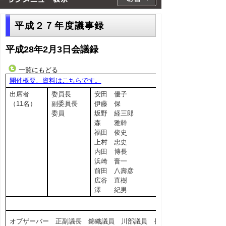
平成２７年度議事録
平成28年2月3日会議録
一覧にもどる
開催概要、資料はこちらです。
出席者
委員長
安田 優子
（11名）
副委員長
伊藤 保
委員
坂野 経三郎
森 雅幹
福田 俊史
上村 忠史
内田 博長
浜崎 晋一
前田 八壽彦
広谷 直樹
澤 紀男
オブザーバー 正副議長 錦織議員 川部議員 長