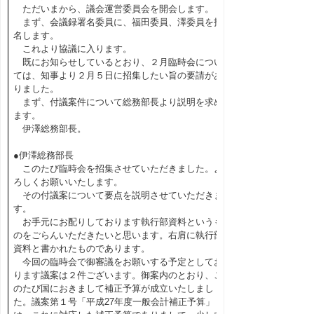
ただいまから、議会運営委員会を開会します。
まず、会議録署名委員に、福田委員、澤委員を指
名します。
これより協議に入ります。
既にお知らせしているとおり、２月臨時会につい
ては、知事より２月５日に招集したい旨の要請があ
りました。
まず、付議案件について総務部長より説明を求め
ます。
伊澤総務部長。
●伊澤総務部長
このたび臨時会を招集させていただきました。よ
ろしくお願いいたします。
その付議案について要点を説明させていただきま
す。
お手元にお配りしております執行部資料というも
のをごらんいただきたいと思います。右肩に執行部
資料と書かれたものであります。
今回の臨時会で御審議をお願いする予定としてお
ります議案は２件ございます。御案内のとおり、こ
のたび国におきまして補正予算が成立いたしまし
た。議案第１号「平成27年度一般会計補正予算」