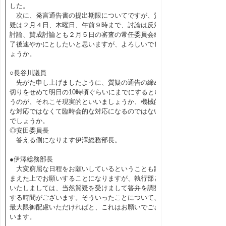
した。
次に、発言通告書の提出期限についてですが、質
疑は２月４日、木曜日、午前９時まで、討論は反対
討論、賛成討論とも２月５日の審査の常任委員会終
了後速やかにとしたいと思いますが、よろしいでし
ょうか。
○長谷川議員
先がた申し上げましたように、質疑の通告の締め
切りをせめて明日の10時頃ぐらいにまでにするとい
うのが、それこそ現実的といいましょうか、機械的
な対応ではなくて臨時会的な対応になるのではない
でしょうか。
◎安田委員長
答える側になります伊澤総務部長。
●伊澤総務部長
大変窮屈な日程をお願いしているということも踏
まえた上でお願いすることになりますが、執行部と
いたしましては、当然質疑を受けまして答弁を調整
する時間がございます。そういったことについて、
最大限御配慮いただければと、これはお願いでござ
います。