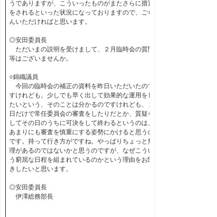
うでありますが、こういったものがまたさらに措置
をされるといった状況になっておりますので、ごら
んいただければと思います。
◎安田委員長
ただいまの説明を受けまして、２月臨時会の質問
等はございませんか。
○錦織議員
今回の臨時会の補正の資料を昨日いただいたので
すけれども。少しでも早く出して効果的な運用をし
たいという、そのことは分かるのですけれども、１
日だけで常任委員会の審査をしたりだとか、質疑を
してその日のうちに可決をして終わるというのは、
あまりにも審査を慎重にする姿勢にかけると思うの
です。持って行き方がですね。やっぱりちょっと無
理があるのではないかと思うのですが、なぜこうい
う窮屈な日程を組まれているのかという理由をお聞
きしたいと思います。
◎安田委員長
伊澤総務部長