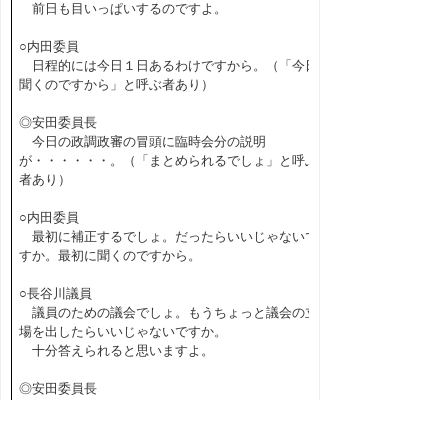
前日も目いっぱいするのですよ。
○内田委員
日程的には今日１日あるわけですから。（「今日
聞くのですから」と呼ぶ者あり）
◎安田委員長
今日の政調政審の冒頭に臨時会分の説明
が・・・・・・。（「まとめられるでしょ」と呼ぶ
者あり）
○内田委員
最初に補正するでしょ。だったらいいじゃないで
すか。最初に聞くのですから。
○長谷川議員
議員のための議会でしょ。もうちょっと議会の立
場を出したらいいじゃないですか。
十分答えられると思いますよ。
◎安田委員長
こういうお声もある中で、委員の皆さんはいかが
でございましょうか。
このとおりでよろしいでしょうか。（「異議な