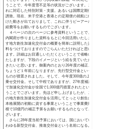
うことで、今年度雪不足等の状況がございます。こ
れに対応した特別対策・支援。あるいは国際定期便
誘致。現在、米子空港と香港との定期便の就航に向
けた動きが出ておりまして、これに伴うピーアール
経費等をお願いするものでございます。
４ページの次のページに参考資料ということで、
内閣府が作りました資料をもとに今回活用いたしま
す地方創生加速化交付金の概要を簡単に説明した資
料をつけておりますのでごらんいただければと思い
ます。詳細はお目通しいただくということで省略い
たしますが、下段のイメージという絵を見ていただ
きたいと思います。御案内のとおり26年度の補正、
ちょうど１年前になりますが、先行型交付金という
ものが措置されました。そして、今年度300億の上
乗せ交付金。そして中程でありますが、27年度補正
で加速化交付金が全国で1,000億円措置されたとい
うことでございます。先ほど申し上げましたが、こ
の地方創生加速化交付金を活用してとっとり創生の
本格展開の初動に資する事業ということで事業費規
模で10億円の補正予算をお願いするものとなってご
ざいます。
さらに28年度当初予算においては、国においてい
わゆる新型交付金、推進交付金という名前になるよ