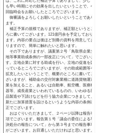
は、これに対応した補正予算でありまして、少しで
も早い時期にその効果を出したいということで、今
回臨時会をお願いしたところでございます。
御審議をよろしくお願いしたいということであり
ます。
補正予算の規模でありますが、補正額というとこ
ろに書いてございます。121億円余を予定しており
ます。内容の要点は後ほど別冊の資料を用意してお
りますので、簡単に触れたいと思います。
その下でありますが、議案第２号「鳥取県企業立
地等事業助成条例の一部改正について」でございま
す。立地企業に対する助成を行い、立地の促進を図
っているところでございますが、その助成範囲等を
拡充したいということで、概要のところに書いてご
ざいますが、補助金の交付対象業種に道路貨物運送
業を加えること、あるいは自動車、航空機、医療機
器等、成長産業といわれているものの、いわゆる部
品製造や下請けなどを行う協力企業につきまして、
新たに加算措置を設けるというような内容の条例改
正でございます。
おはぐりいただきまして、２ページ以降は報告事
項でございます。報告第１号「議会の委任による専
決処分の報告について」から第３号までの報告事項
がございます。お目通しいただければと思います。