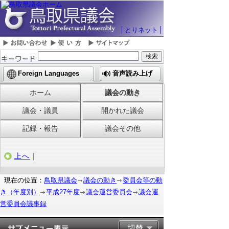
とりネット
Foreign Languages
音声読み上げ
ホーム
議会の動き
議会・議員
開かれた議会
記録・報告
議会その他
上へ
｜
現在の位置：
鳥取県議会
議会の動き
委員会等の動
き（年度別）
平成27年度
議会運営委員会
議会運
営委員会議事録