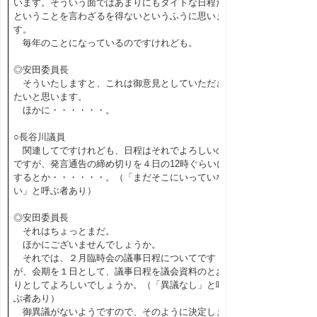
います。そういう面ではあまりにもタイトな日程だ
ということを言わざるを得ないというふうに思いま
す。
毎年のことになっているのですけれども。
◎安田委員長
そういたしますと、これは御意見としていただき
たいと思います。
ほかに・・・・・・。
○長谷川議員
関連してですけれども、日程はそれでよろしいの
ですが、発言通告の締め切りを４日の12時ぐらいに
するとか・・・・・・。（「まだそこにいっていな
い」と呼ぶ者あり）
◎安田委員長
それはちょっとまだ。
ほかにございませんでしょうか。
それでは、２月臨時会の議事日程についてです
が、会期を１日として、議事日程を議会資料のとお
りとしてよろしいでしょうか。（「異議なし」と呼
ぶ者あり）
御異議がないようですので、そのように決定しま