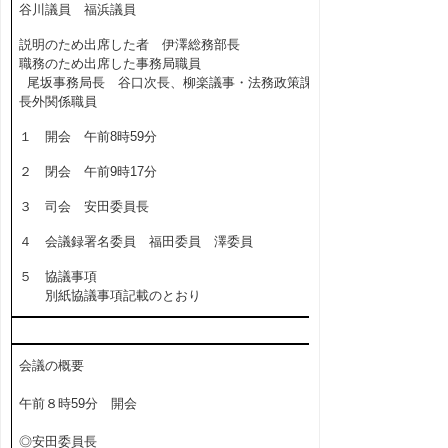
谷川議員 福浜議員
説明のため出席した者 伊澤総務部長
職務のため出席した事務局職員
尾坂事務局長 谷口次長、柳楽議事・法務政策課
長外関係職員
１ 開会 午前8時59分
２ 閉会 午前9時17分
３ 司会 安田委員長
４ 会議録署名委員 福田委員 澤委員
５ 協議事項
別紙協議事項記載のとおり
会議の概要
午前８時59分 開会
◎安田委員長