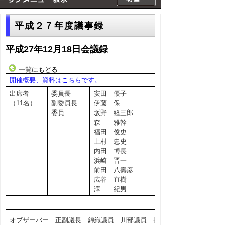
平成２７年度議事録
平成27年12月18日会議録
一覧にもどる
開催概要、資料はこちらです。
出席者
委員長
安田 優子
（11名）
副委員長
伊藤 保
委員
坂野 経三郎
森 雅幹
福田 俊史
上村 忠史
内田 博長
浜崎 晋一
前田 八壽彦
広谷 直樹
澤 紀男
オブザーバー 正副議長 錦織議員 川部議員 長