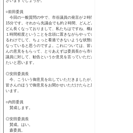
ざいますでしょうか。
○前田委員
今回の一般質問の中で、市谷議員の発言が２時間
15分です。それから先議会でも約２時間、どんどん
どん長くなっておりまして、私たちはですね、概ね
１時間程度ということを念頭に置きながらやってい
るわけでして、ちょっと看過できないような状態に
なっていると思うのですよ。これについては、皆さ
んの意見をもらって、とりあえずは委員長から市谷
議員に対して、勧告というか意見を言っていただき
たいと思います。
◎安田委員長
今、こういう御意見を出していただきましたが、
皆さんのほうで御意見をお聞かせいただけたらと思
います。
○内田委員
賛成します。
◎安田委員長
賛成。はい。
森委員。