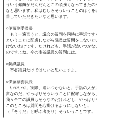
ういう傾向がだんだんとこの頃強くなってきたのか
なと思います。私はむしろそういうことのほうを改
善していただきたいなと思います。
○伊藤副委員長
もう一遍言うと、議会の質問を同時に手話でする
ということに配慮しながら議員は質問をしないとい
けないわけです。だけれども、手話が追いつかない
のですよね。今の市谷議員の質問には。
○錦織議員
市谷議員だけではないと思いますよ。
○伊藤副委員長
いやいや。実際、追いつかないと。手話の人が大
変なのだ。やっぱりそういうことに配慮しながら、
我々全ての議員もそうなのだけれども、やっぱりそ
このところは質問を心掛けるようにしないと。
（「そうだ」と呼ぶ者あり）そういうことです。
◎安田委員長
ほかの方で、意見があったら出してください。
いろいろ良い意見が出てきて、錦織議員からは、２