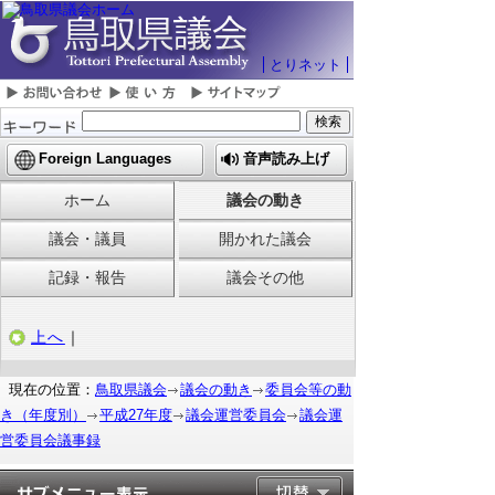
とりネット
Foreign Languages
音声読み上げ
ホーム
議会の動き
議会・議員
開かれた議会
記録・報告
議会その他
上へ
｜
現在の位置：
鳥取県議会
議会の動き
委員会等の動
き（年度別）
平成27年度
議会運営委員会
議会運
営委員会議事録