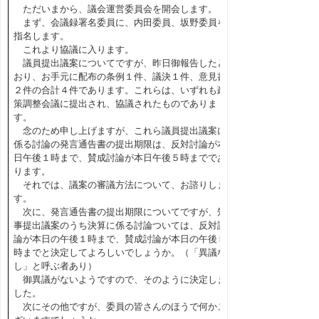
ただいまから、議会運営委員会を開会します。
まず、会議録署名委員に、内田委員、坂野委員を
指名します。
これより協議に入ります。
議員提出議案についてですが、昨日御報告したと
おり、お手元に配布の条例１件、議決１件、意見書
２件の合計４件であります。これらは、いずれも政
策調整会議に提出され、協議されたものでありま
す。
念のため申し上げますが、これら議員提出議案に
係る討論の発言通告書の提出期限は、反対討論が本
日午後１時まで、賛成討論が本日午後５時までであ
ります。
それでは、議案の審議方法について、お諮りしま
す。
次に、発言通告書の提出期限についてですが、知
事提出議案のうち決算に係る討論ついては、反対討
論が本日の午後１時まで、賛成討論が本日の午後５
時までと決定してよろしいでしょうか。（「異議な
し」と呼ぶ者あり）
御異議がないようですので、そのように決定しま
した。
次にその他ですが、委員の皆さんのほうで何かご