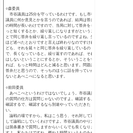
○森委員
市谷議員は25分を守っているわけです。もし市谷
議員に何か意見とかを言うのであれば、結局は答弁
の時間が長いわけですので、当局に対して答弁をも
っと短くするとか、繰り返しになりますがというこ
とで同じ答弁を繰り返し言っているのですよね。先
ほど述べたとおりですと言えば終わりなのですけれ
ども、それを延々と同じ答弁を繰り返しているの
で、長くなっていると。繰り返すのであれば、それ
はしないということにするとか。そういうことをす
れば、もっと時間はどんと減ると思います。問題は
答弁だと思うので、そっちのほうに話を持っていか
ないとあべこべになると思います。
○前田委員
あべこべというわけではないでしょう。市谷議員
の質問の仕方は質問じゃないのですよ。確認する、
確認するで、確認するなら別途やっていただきた
い。
論戦の場ですから。私はこう思う、それ対して返
して論戦にしていくわけですよ。市谷議員のやり方
は箇条書きで質問しますからいくらでも長くなりま
すよ。私たちはですね、概ね１時間というものをめ