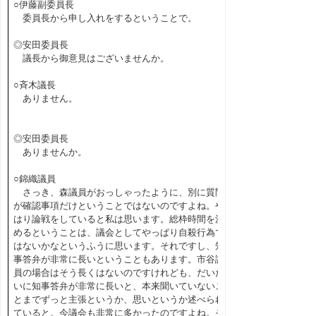
○伊藤副委員長
委員長から申し入れをするということで。
◎安田委員長
議長から御意見はございませんか。
○斉木議長
ありません。
◎安田委員長
ありませんか。
○錦織議員
さっき、森議員がおっしゃったように、別に質問
が確認事項だけということではないのですよね。や
はり論戦をしていると私は思います。総枠時間を決
めるということは、議会としてやっぱり自殺行為で
はないかなというふうに思います。それですし、知
事答弁が非常に長いということもあります。市谷議
員の場合はそう長くはないのですけれども、だいた
いに知事答弁が非常に長いと、本来聞いていないこ
とまでずっと主張というか、思いというか述べられ
ていると。今議会も非常に多かったのですよね。そ