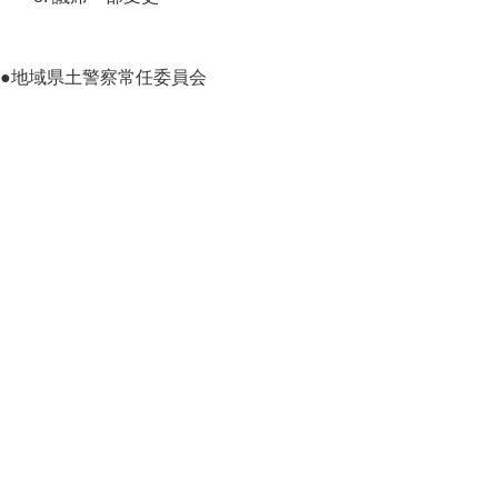
●地域県土警察常任委員会
前のページ
次のページ
記載の日程は急遽変更されることがあります。あらか
じめご了承ください。
▲ページ上部に戻る
と
個人情報保護
|
リンクについて
|
著作権に
り
ついて
|
アクセシビリティ
ネ
このサイトへのご意見・お問い合わせ
ッ
→
鳥取県議会の場所
ト
鳥取県議会事務局
〒680-8570 鳥取県鳥取市東町1-220
へ
電話番号:
0857-26-7460
ファクシミリ:0857-26-7461
の
メール：
gikaisoumu@pref.tottori.lg.jp
Copyright(C) 2006～ 鳥取県(Tottori Prefectural
Government) All Rights Reserved. 法人番号