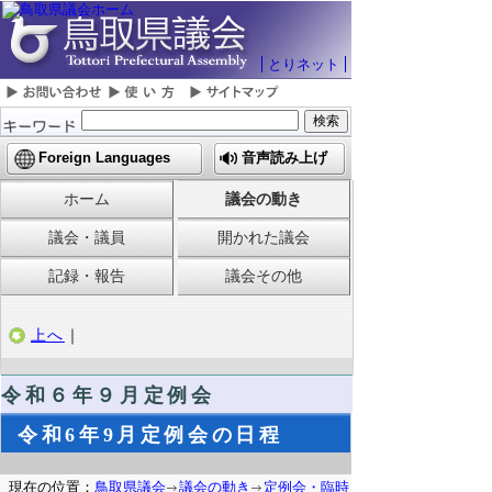
とりネット
Foreign Languages
音声読み上げ
ホーム
議会の動き
議会・議員
開かれた議会
記録・報告
議会その他
上へ
｜
令和６
年９月定例会
令和6年9月定例会の日程
現在の位置：
鳥取県議会
議会の動き
定例会・臨時