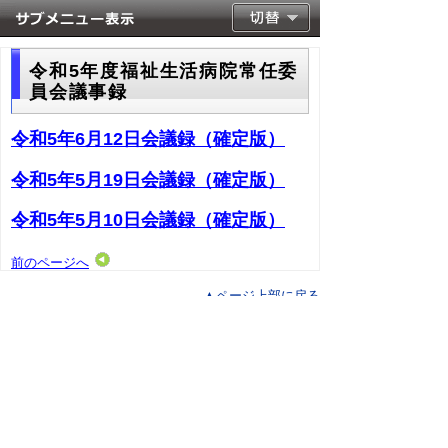
令和5年度福祉生活病院常任委
員会議事録
令和5年6月12日会議録（確定版）
令和5年5月19日会議録（確定版）
令和5年5月10日会議録（確定版）
前のページへ
▲ページ上部に戻る
と
個人情報保護
|
リンクについて
|
著作権に
り
ついて
|
アクセシビリティ
ネ
このサイトへのご意見・お問い合わせ
ッ
→
鳥取県議会の場所