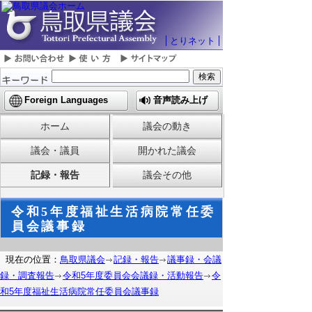
とりネット
Foreign Languages
音声読み上げ
ホーム
議会の動き
議会・議員
開かれた議会
記録・報告
議会その他
令和5年度福祉生活病院常任委
員会議事録
現在の位置：
鳥取県議会
記録・報告
議事録・会議
録・調査報告
令和5年度委員会会議録・活動報告
令
和5年度福祉生活病院常任委員会議事録