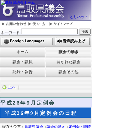
とりネット
Foreign Languages
音声読み上げ
ホーム
議会の動き
議会・議員
開かれた議会
記録・報告
議会その他
上へ
｜
平成26年9月定例会
平成26年9月定例会の日程
現在の位置：
鳥取県議会
議会の動き
定例会・臨時