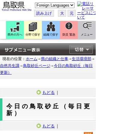
こ
の
ペ
読み上げ
大
元
ー
ジ
を
翻
訳
県外の方へ
分野で探す
組織で探す
防災 緊急
メニュー
す
る
現在の位置：
ホーム
県の組織と仕事
生活環境部
自然共生課
鳥取砂丘ページ
今日の鳥取砂丘（毎日
更新）
もどる
｜
今日の鳥取砂丘（毎日更
新）
もどる
｜