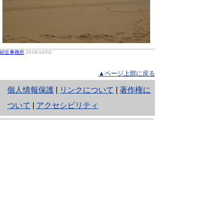
砂丘事務所
2018/10/02
▲ページ上部に戻る
と
個人情報保護
|
リンクについて
|
著作権に
り
ついて
|
アクセシビリティ
ネ
鳥取県生活環境部 自然共生社会局
ッ
自然共生課
住所 〒680-8570
ト
鳥取県鳥取市東町1丁目220
へ
電話
0857-26-7199
ファクシミリ 0857-26-7561
の
E-mail
shizen-kyousei@pref.tottori.lg.jp
「メールでの問い合わせについてお願い」
ドメイン指定受信・拒否などの設定をされてい