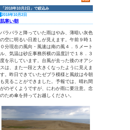
「
2018年10月2日
」で絞込み
2018年10月2日
肌寒い朝
パラパラと降っていた雨はやみ、薄暗い灰色
の空に明るい日差しが見えます。午前９時１
０分現在の風向・風速は南の風４．５メート
ル、気温は砂丘事務所横の温度計で１８．３
度を示しています。台風が去った後のオアシ
スは、また一段と大きくなったように見えま
す。昨日できていたゼブラ模様と風紋は今朝
も見ることができました。予報では、晴れ間
がのぞくようですが、にわか雨に要注意。念
のため傘を持ってお越しください。