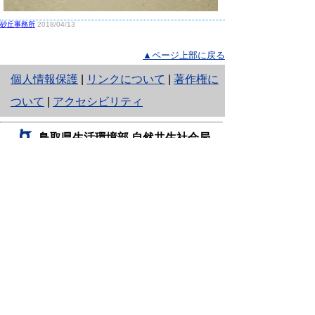
砂丘事務所
2018/04/13
▲ページ上部に戻る
と
個人情報保護
|
リンクについて
|
著作権に
り
ついて
|
アクセシビリティ
ネ
鳥取県生活環境部 自然共生社会局
ッ
自然共生課
住所 〒680-8570
ト
鳥取県鳥取市東町1丁目220
へ
電話
0857-26-7199
ファクシミリ 0857-26-7561
の
E-mail
shizen-kyousei@pref.tottori.lg.jp
「メールでの問い合わせについてお願い」
ドメイン指定受信・拒否などの設定をされてい
る場合は、「@pref.tottori.lg.jp」からの電子メールを
受信可能な設定としてください。
鳥取砂丘レンジャー詰所