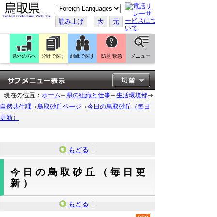
こ
の
ペ
読み上げ
大
元
ー
ジ
を
翻
訳
県外の方へ
分野で探す
組織で探す
防災 緊急
メニュー
す
る
現在の位置：
ホーム
県の組織と仕事
生活環境部
自然共生課
鳥取砂丘ページ
今日の鳥取砂丘（毎日
更新）
もどる
｜
今日の鳥取砂丘（毎日更
新）
もどる
｜