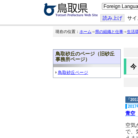
こ
の
ペ
ー
読み上げ
サイ
ジ
を
翻
現在の位置：
ホーム
県の組織と仕事
生活
訳
す
る
鳥取砂丘のページ（旧砂丘
事務所ページ）
鳥取砂丘ページ
「
20
201
青空
空気
で、