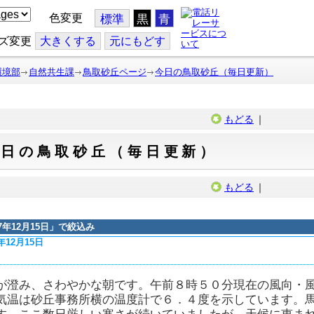
色変更
標準
黒
青
ズ変更
大
きくする
元
にもどす
環境部
自然共生課
鳥取砂丘ページ
今日の鳥取砂丘（毎日更新）
もどる
｜
今日の鳥取砂丘（毎日更新）
もどる
｜
17年12月15日
」で絞込み
7年12月15日
が澄み、さわやかな朝です。午前８時５０分現在の風向・
気温は砂丘事務所横の温度計で６．４度を示しています。