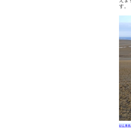
えま
す。
砂丘事務