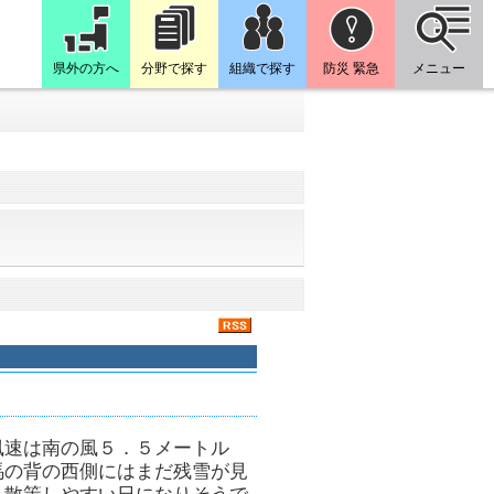
県外の方へ
分野で探す
組織で探す
防災 緊急
メニュー
風速は南の風５．５メートル
馬の背の西側にはまだ残雪が見