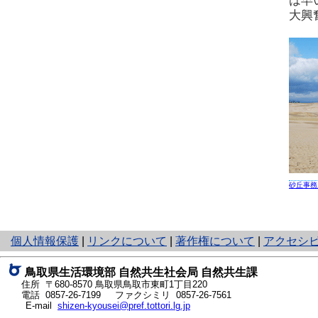
は早
大興
砂丘事務
と
個人情報保護
|
リンクについて
|
著作権について
|
アクセシ
り
ネ
鳥取県生活環境部 自然共生社会局 自然共生課
ッ
住所 〒680-8570
鳥取県鳥取市東町1丁目220
ト
電話
0857-26-7199
ファクシミリ 0857-26-7561
E-mail
shizen-kyousei@pref.tottori.lg.jp
へ