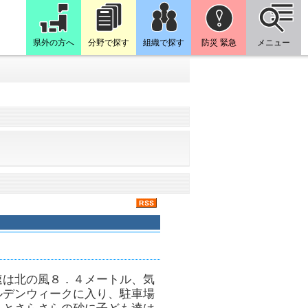
県外の方へ
分野で探す
組織で探す
防災 緊急
メニュー
速は北の風８．４メートル、気
ルデンウィークに入り、駐車場