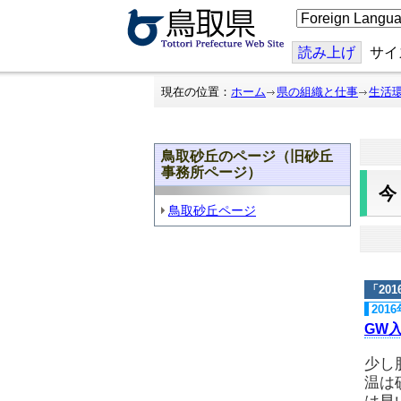
こ
の
ペ
ー
読み上げ
サイ
ジ
を
翻
現在の位置：
ホーム
県の組織と仕事
生活
訳
す
る
鳥取砂丘のページ（旧砂丘
事務所ページ）
鳥取砂丘ページ
「
20
201
GW
少し
温は