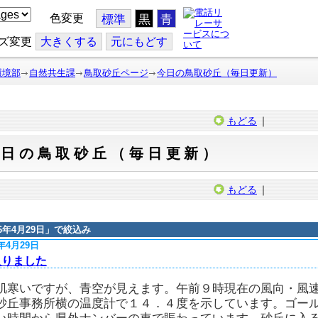
色変更
標準
黒
青
ズ変更
大
きくする
元
にもどす
環境部
自然共生課
鳥取砂丘ページ
今日の鳥取砂丘（毎日更新）
もどる
｜
今日の鳥取砂丘（毎日更新）
もどる
｜
16年4月29日
」で絞込み
6年4月29日
入りました
肌寒いですが、青空が見えます。午前９時現在の風向・風
砂丘事務所横の温度計で１４．４度を示しています。ゴー