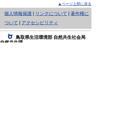
▲ページ上部に戻る
と
個人情報保護
|
リンクについて
|
著作権に
り
ついて
|
アクセシビリティ
ネ
鳥取県生活環境部 自然共生社会局
ッ
自然共生課
住所 〒680-8570
ト
鳥取県鳥取市東町1丁目220
へ
電話
0857-26-7199
ファクシミリ 0857-26-7561
の
E-mail
shizen-kyousei@pref.tottori.lg.jp
「メールでの問い合わせについてお願い」
ドメイン指定受信・拒否などの設定をされてい
る場合は、「@pref.tottori.lg.jp」からの電子メールを
受信可能な設定としてください。
鳥取砂丘レンジャー詰所
住所 〒689-0105
鳥取市福部町湯山2164-661
（一般財団法人自然公園財団鳥取支部