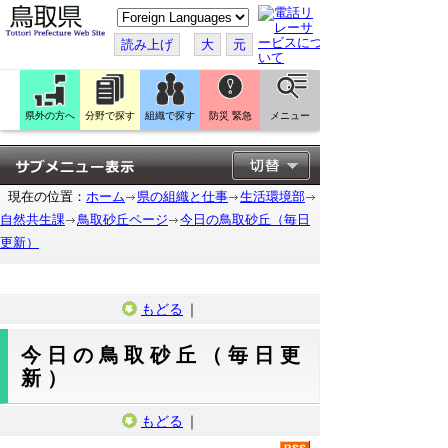
こ
の
ペ
読み上げ
大
元
ー
ジ
を
翻
訳
県外の方へ
分野で探す
組織で探す
防災 緊急
メニュー
す
る
現在の位置：
ホーム
県の組織と仕事
生活環境部
自然共生課
鳥取砂丘ページ
今日の鳥取砂丘（毎日
更新）
もどる
｜
今日の鳥取砂丘（毎日更
新）
もどる
｜