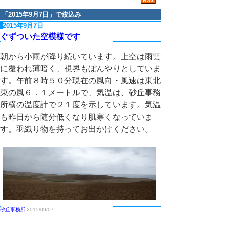
「
2015年9月7日
」で絞込み
2015年9月7日
ぐずついた空模様です
朝から小雨が降り続いています。上空は雨雲
に覆われ薄暗く、視界もぼんやりとしていま
す。午前８時５０分現在の風向・風速は東北
東の風６．１メートルで、気温は、砂丘事務
所横の温度計で２１度を示しています。気温
も昨日から随分低くなり肌寒くなっていま
す。羽織り物を持ってお出かけください。
砂丘事務所
2015/09/07