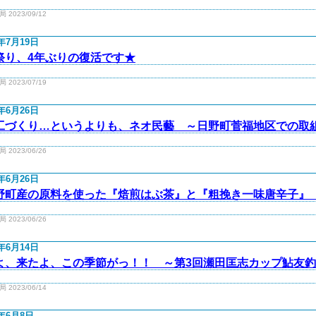
2023/09/12
3年7月19日
祭り、4年ぶりの復活です★
2023/07/19
3年6月26日
工づくり…というよりも、ネオ民藝 ～日野町菅福地区での取
2023/06/26
3年6月26日
野町産の原料を使った『焙煎はぶ茶』と『粗挽き一味唐辛子』
2023/06/26
3年6月14日
よ、来たよ、この季節がっ！！ ～第3回瀬田匡志カップ鮎友
2023/06/14
3年6月8日