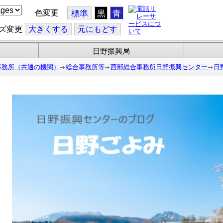
色変更
標準
黒
青
ズ変更
大
きくする
元
にもどす
日野振興局
事務所（共通の機関）
総合事務所等
西部総合事務所日野振興センター
日