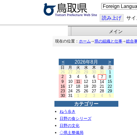
こ
の
ペ
ー
読み上げ
サイ
ジ
を
翻
メイン
訳
す
現在の位置：
ホーム
県の組織と仕事
総合
る
<
2026年8月
>
日
月
火
水
木
金
土
26
27
28
29
30
31
1
2
3
4
5
6
8
7
9
10
11
12
13
15
14
16
17
18
19
20
21
22
23
24
25
26
27
28
29
30
31
1
2
3
4
5
カテゴリー
ねう歩き
日野の食シリーズ
日野の文化
◇県土整備局