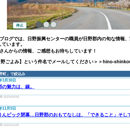
停止
ブログでは、日野振興センターの職員が日野郡内の旬な情報、
しています。
さんからの情報、ご感想もお待ちしています！
よみ】という件名でメールしてください＞＞hino-shinkou@pref.
野町
」で絞込み
5年3月30日
郡の魅力は、線。
2025/03/30
4年11月5日
りんピック閉幕…日野郡のおもてなしは、「できること」そし
2024/11/05