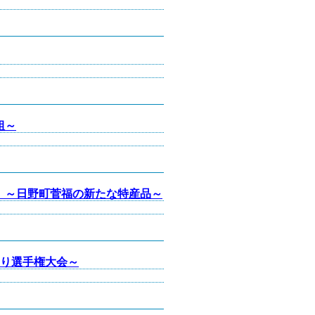
組～
 ～日野町菅福の新たな特産品～
釣り選手権大会～