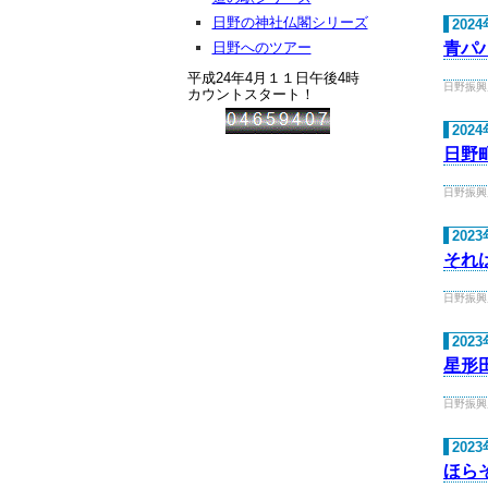
日野の神社仏閣シリーズ
202
日野へのツアー
青パ
平成24年4月１１日午後4時
日野振興局 
カウントスタート！
202
日野
日野振興局 
202
それ
日野振興局 
202
星形
日野振興局 
202
ほら