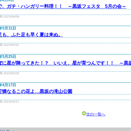
で、ガチ・ハンガリー料理！！ ～黒坂フェスタ 5月の会～
2023/06/08
3年5月31日
足も、ふた足も早く夏は来ぬ。
2023/05/31
3年5月25日
ぼに星が降ってきた！？ いいえ、星が育つんです！！ ～黒
2023/05/25
3年4月17日
可憐なるこの花よ…黒坂の滝山公園
2023/04/17
次の一覧へ