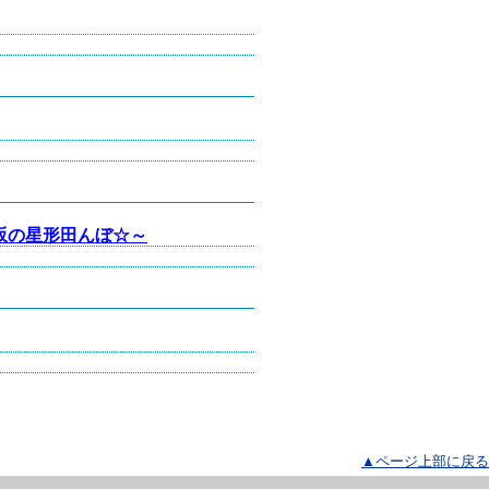
坂の星形田んぼ☆～
▲ページ上部に戻る