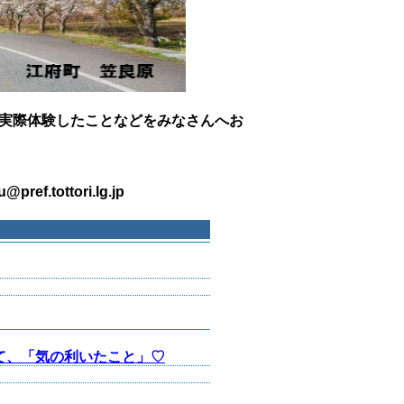
実際体験したことなどをみなさんへお
tottori.lg.jp
て、「気の利いたこと」♡