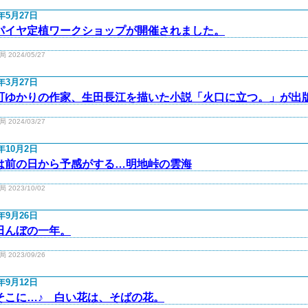
4年5月27日
パイヤ定植ワークショップが開催されました。
2024/05/27
4年3月27日
町ゆかりの作家、生田長江を描いた小説「火口に立つ。」が出
2024/03/27
3年10月2日
は前の日から予感がする…明地峠の雲海
2023/10/02
3年9月26日
田んぼの一年。
2023/09/26
3年9月12日
そこに…♪ 白い花は、そばの花。