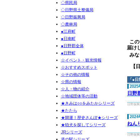
◇県民局
◇日野県土整備局
◇日野振興局
◇農林局
●江府町
●日南町
この
●日野郡全体
届け
●日野町
みな
☆イベント・観光情報
【日野ご
☆おすすめスポット
☆その他の情報
「
●日
☆県の情報
202
☆人・物の紹介
日野
☆地域団体等の活動
★きみは○○をみたかシリーズ
日野振興局 
★たたら
202
★開運！歴史さんぽ★シリーズ
ねん
★狛犬を探してシリーズ
JRシリーズ
日野振興局 
道の駅シリーズ