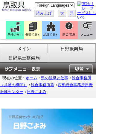
こ
の
ペ
読み上げ
大
元
ー
ジ
を
翻
訳
県外の方へ
分野で探す
組織で探す
防災 緊急
メニュー
す
る
メイン
日野振興局
日野県土整備局
現在の位置：
ホーム
県の組織と仕事
総合事務所
（共通の機関）
総合事務所等
西部総合事務所日野
振興センター
日野ごよみ