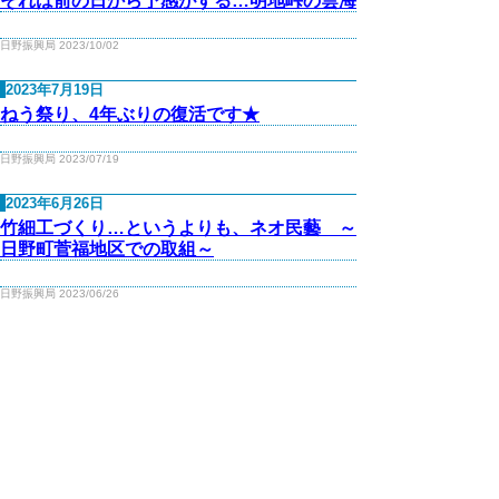
それは前の日から予感がする…明地峠の雲海
日野振興局 2023/10/02
2023年7月19日
ねう祭り、4年ぶりの復活です★
日野振興局 2023/07/19
2023年6月26日
竹細工づくり…というよりも、ネオ民藝 ～
日野町菅福地区での取組～
日野振興局 2023/06/26
2023年6月26日
純日野町産の原料を使った『焙煎はぶ茶』と
『粗挽き一味唐辛子』 ～日野町菅福の新た
な特産品～
日野振興局 2023/06/26
2023年6月14日