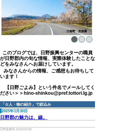
このブログでは、日野振興センターの職員
が日野郡内の旬な情報、実際体験したことな
どをみなさんへお届けしています。
みなさんからの情報、ご感想もお待ちして
います！
【日野ごよみ】という件名でメールしてく
ださい＞＞hino-shinkou@pref.tottori.lg.jp
「
☆人・物の紹介
」で絞込み
2025年3月30日
日野郡の魅力は、線。
日野振興局 2025/03/30