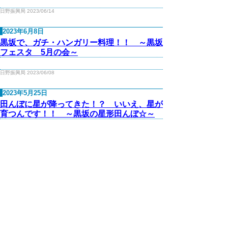
日野振興局 2023/06/14
2023年6月8日
黒坂で、ガチ・ハンガリー料理！！ ～黒坂
フェスタ 5月の会～
日野振興局 2023/06/08
2023年5月25日
田んぼに星が降ってきた！？ いいえ、星が
育つんです！！ ～黒坂の星形田んぼ☆～
日野振興局 2023/05/25
2023年5月11日
三度目の正直！ ついに鏡ヶ成の山焼きが実
施されました。
日野振興局 2023/05/11
2023年4月17日
いと可憐なるこの花よ…黒坂の滝山公園