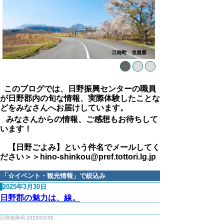
このブログでは、日野振興センターの職員
が日野郡内の旬な情報、実際体験したことな
どをみなさんへお届けしています。
みなさんからの情報、ご感想もお待ちして
います！
【日野ごよみ】という件名でメールしてく
ださい＞＞hino-shinkou@pref.tottori.lg.jp
「
☆イベント・観光情報
」で絞込み
2025年3月30日
日野郡の魅力は、線。
日野振興局 2025/03/30