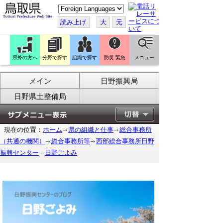
こ
の
ペ
読み上げ
大
元
ー
ジ
を
翻
訳
県外の方へ
分野で探す
組織で探す
防災 緊急
メニュー
す
る
メイン
日野振興局
日野県土整備局
現在の位置：
ホーム
県の組織と仕事
総合事務所
（共通の機関）
総合事務所等
西部総合事務所日野
振興センター
日野ごよみ