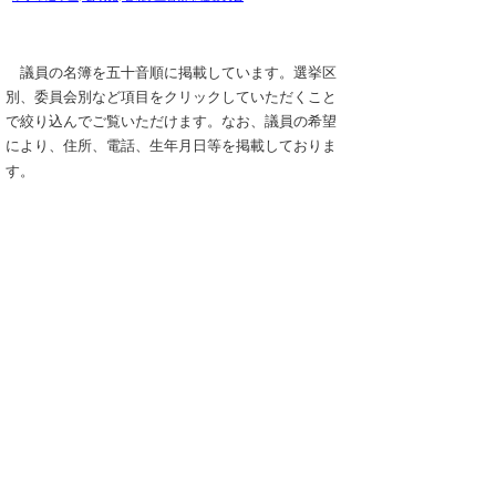
議員の名簿を五十音順に掲載しています。選挙区
別、委員会別など項目をクリックしていただくこと
で絞り込んでご覧いただけます。なお、議員の希望
により、住所、電話、生年月日等を掲載しておりま
す。
議員名簿（令和8年3月16日現在）
(pdf:47KB)
▲ページ上部に戻る
と
個人情報保護
|
リンクについて
|
著作権に
り
ついて
|
アクセシビリティ
ネ
このサイトへのご意見・お問い合わせ