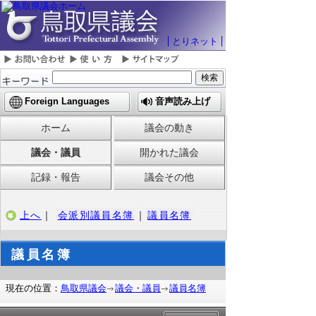
とりネット
Foreign Languages
音声読み上げ
ホーム
議会の動き
議会・議員
開かれた議会
記録・報告
議会その他
上へ
｜
会派別議員名簿
｜
議員名簿
議員名簿
現在の位置：
鳥取県議会
議会・議員
議員名簿