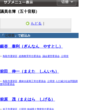
議員名簿（五十音順）
もどる
｜
「
公明党
」で絞込み
2023年4月30日
銀杏 泰利（ぎんなん やすとし）
in
鳥取市選挙区
,
総務教育常任委員会
,
議会運営委員会
,
公明党
2023年4月30日
前田 伸一（まえた しんいち）
in
鳥取市選挙区
,
農林水産商工常任委員会
,
公明党
,
人口減少社会問題調
査特別委員会
2023年4月30日
前原 茂（まえはら しげる）
in
米子市選挙区
,
公明党
,
地域県土警察常任委員会