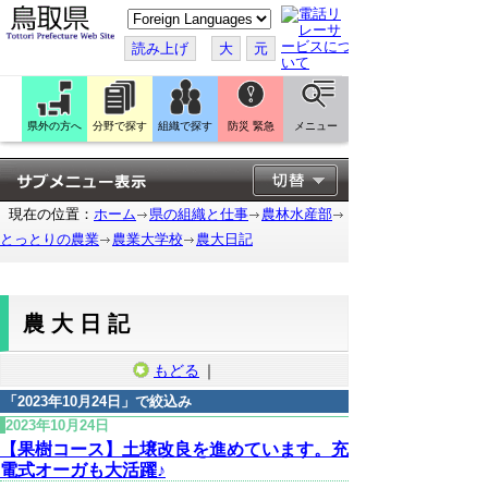
こ
の
ペ
読み上げ
大
元
ー
ジ
を
翻
訳
県外の方へ
分野で探す
組織で探す
防災 緊急
メニュー
す
る
現在の位置：
ホーム
県の組織と仕事
農林水産部
とっとりの農業
農業大学校
農大日記
農大日記
もどる
｜
「
2023年10月24日
」で絞込み
2023年10月24日
【果樹コース】土壌改良を進めています。充
電式オーガも大活躍♪