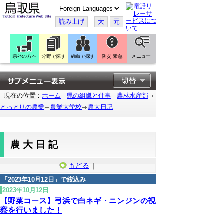
こ
の
ペ
読み上げ
大
元
ー
ジ
を
翻
訳
県外の方へ
分野で探す
組織で探す
防災 緊急
メニュー
す
る
現在の位置：
ホーム
県の組織と仕事
農林水産部
とっとりの農業
農業大学校
農大日記
農大日記
もどる
｜
「
2023年10月12日
」で絞込み
2023年10月12日
【野菜コース】弓浜で白ネギ・ニンジンの視
察を行いました！