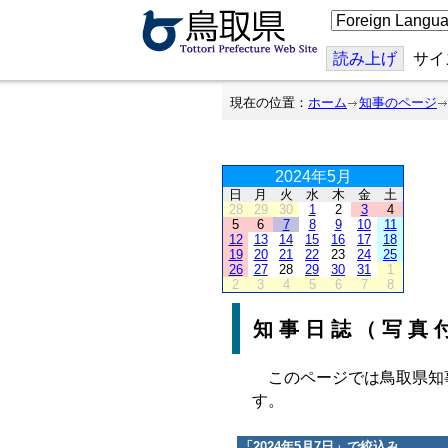
こ
の
ペ
ー
読み上げ
サイ
ジ
を
翻
現在の位置：
ホーム
知事のページ
訳
す
る
2024年5月
日
月
火
水
木
金
土
28
29
30
1
2
3
4
5
6
7
8
9
10
11
12
13
14
15
16
17
18
19
20
21
22
23
24
25
26
27
28
29
30
31
1
2
3
4
5
6
7
8
知事日誌（写真
このページでは鳥取県知
す。
「
2024年5月7日
」で絞込み