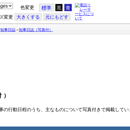
色変更
標準
黒
青
ズ変更
大
きくする
元
にもどす
知事日誌
知事日誌（写真付）
付）
事の行動日程のうち、主なものについて写真付きで掲載してい