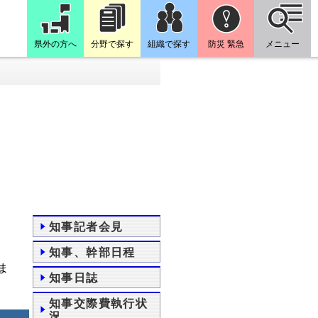
県外の方へ
分野で探す
組織で探す
防災 緊急
メニュー
知事記者会見
知事、幹部日程
ま
知事日誌
知事交際費執行状
況