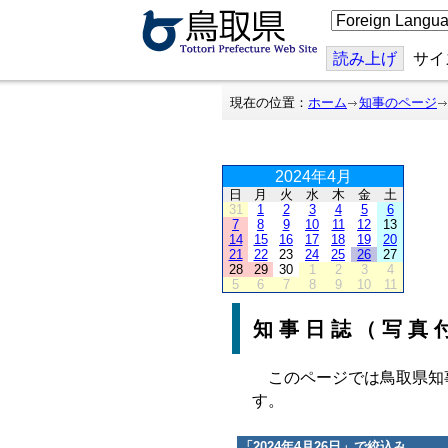
こ
の
ペ
ー
読み上げ
サイ
ジ
を
翻
現在の位置：
ホーム
知事のページ
訳
す
る
2024年4月
日
月
火
水
木
金
土
31
1
2
3
4
5
6
7
8
9
10
11
12
13
14
15
16
17
18
19
20
21
22
23
24
25
26
27
28
29
30
1
2
3
4
5
6
7
8
9
10
11
知事日誌（写真
このページでは鳥取県知
す。
「
2024年4月26日
」で絞込み