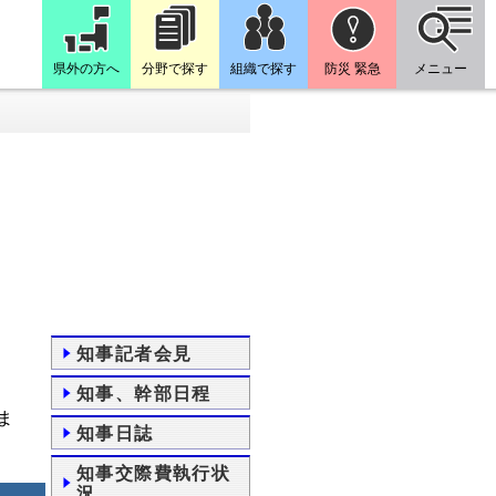
県外の方へ
分野で探す
組織で探す
防災 緊急
メニュー
知事記者会見
知事、幹部日程
ま
知事日誌
知事交際費執行状
況