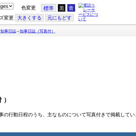
色変更
標準
黒
青
ズ変更
大
きくする
元
にもどす
知事日誌
知事日誌（写真付）
付）
事の行動日程のうち、主なものについて写真付きで掲載してい