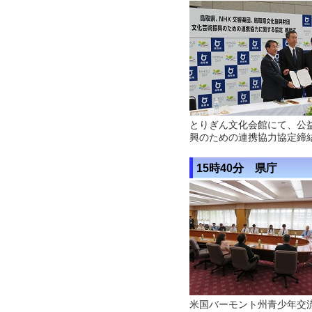
とりぎん文化会館にて、公
興のための連携協力協定締
15時40分 県庁
米国バーモント州青少年交