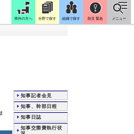
県外の方へ
分野で探す
組織で探す
防災 緊急
メニュー
知事記者会見
知事、幹部日程
ま
知事日誌
知事交際費執行状
況