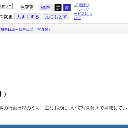
色変更
標準
黒
青
ズ変更
大
きくする
元
にもどす
知事日誌
知事日誌（写真付）
付）
事の行動日程のうち、主なものについて写真付きで掲載してい