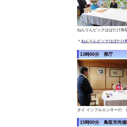
ねんりんピックはばたけ鳥取
＊
ねんりんピックはばたけ鳥
13時00分 県庁
タイ インフルエンサーの
15時00分 鳥取市尚