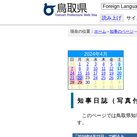
こ
の
ペ
ー
読み上げ
サイ
ジ
を
翻
現在の位置：
ホーム
知事のページ
訳
す
る
2024年4月
日
月
火
水
木
金
土
31
1
2
3
4
5
6
7
8
9
10
11
12
13
14
15
16
17
18
19
20
21
22
23
24
25
26
27
28
29
30
1
2
3
4
5
6
7
8
9
10
11
知事日誌（写真
このページでは鳥取県知
す。
「
2024年4月22日
」で絞込み