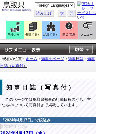
こ
の
ペ
読み上げ
大
元
ー
ジ
を
翻
訳
県外の方へ
分野で探す
組織で探す
防災 緊急
メニュー
す
る
現在の位置：
ホーム
知事のページ
知事日誌
知事
日誌（写真付）
知事日誌（写真付）
このページでは鳥取県知事の行動日程のうち、主
なものについて写真付きで掲載しています。
「
2024年4月17日
」で絞込み
2024年4月17日
2024年4月17日（水）