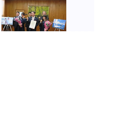
西部総合事務所にて、森山伊織 選手、林深
姫 選手からの JSAFユースセーリングチャン
ピオンシップ優勝報告会に出席しました。
16時25分 米子市糀町