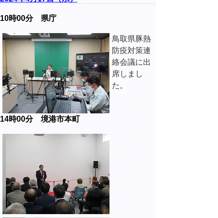
10時00分 県庁
鳥取県豚熱
防疫対策連
絡会議に出
席しまし
た。
14時00分 境港市本町