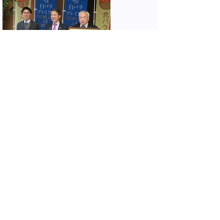
大山乳業農業協同組合からの令和5年度優良
ふるさと食品中央コンクール農林水産大臣賞
受賞報告会に出席しました。
16時00分 県庁
先端技術と
民主主義の
あり方を考
える研究会
（第7回）に
出席しまし
た。