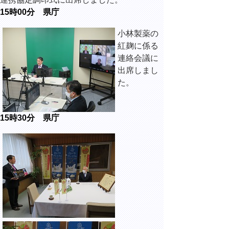
15時00分 県庁
小林製薬の
紅麹に係る
連絡会議に
出席しまし
た。
15時30分 県庁