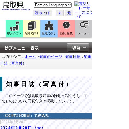
こ
の
ペ
読み上げ
大
元
ー
ジ
を
翻
訳
県外の方へ
分野で探す
組織で探す
防災 緊急
メニュー
す
る
現在の位置：
ホーム
知事のページ
知事日誌
知事
日誌（写真付）
知事日誌（写真付）
このページでは鳥取県知事の行動日程のうち、主
なものについて写真付きで掲載しています。
「
2024年3月28日
」で絞込み
2024年3月28日
2024年3月28日（木）