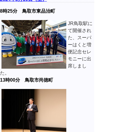
8時25分 鳥取市東品治町
JR鳥取駅に
て開催され
た、スーパ
ーはくと増
便記念セレ
モニーに出
席しまし
た。
13時00分 鳥取市尚徳町