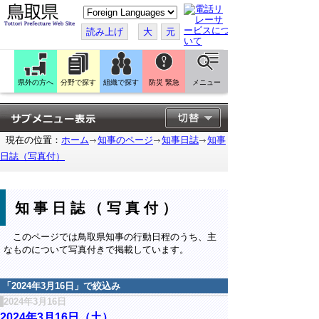
こ
の
ペ
読み上げ
大
元
ー
ジ
を
翻
訳
県外の方へ
分野で探す
組織で探す
防災 緊急
メニュー
す
る
現在の位置：
ホーム
知事のページ
知事日誌
知事
日誌（写真付）
知事日誌（写真付）
このページでは鳥取県知事の行動日程のうち、主
なものについて写真付きで掲載しています。
「
2024年3月16日
」で絞込み
2024年3月16日
2024年3月16日（土）