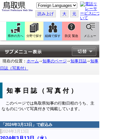
こ
の
ペ
読み上げ
大
元
ー
ジ
を
翻
訳
県外の方へ
分野で探す
組織で探す
防災 緊急
メニュー
す
る
現在の位置：
ホーム
知事のページ
知事日誌
知事
日誌（写真付）
知事日誌（写真付）
このページでは鳥取県知事の行動日程のうち、主
なものについて写真付きで掲載しています。
「
2024年3月13日
」で絞込み
2024年3月13日
2024年3月13日（水）