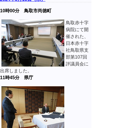
10時00分 鳥取市尚徳町
鳥取赤十字
病院にて開
催された、
日本赤十字
社鳥取県支
部第107回
評議員会に
出席しました。
11時45分 県庁