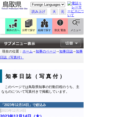
こ
の
ペ
読み上げ
大
元
ー
ジ
を
翻
訳
県外の方へ
分野で探す
組織で探す
防災 緊急
メニュー
す
る
現在の位置：
ホーム
知事のページ
知事日誌
知事
日誌（写真付）
知事日誌（写真付）
このページでは鳥取県知事の行動日程のうち、主
なものについて写真付きで掲載しています。
「
2023年12月14日
」で絞込み
2023年12月14日
2023年12月14日（木）