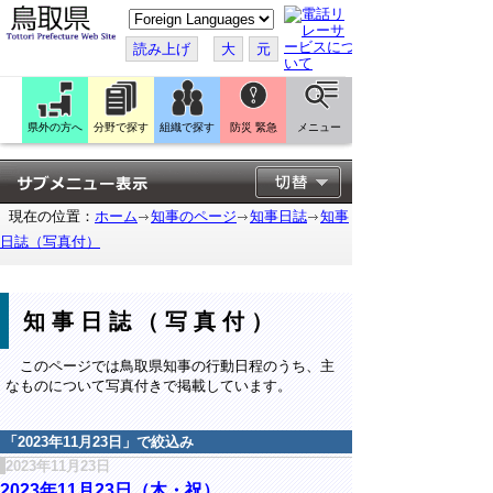
こ
の
ペ
読み上げ
大
元
ー
ジ
を
翻
訳
県外の方へ
分野で探す
組織で探す
防災 緊急
メニュー
す
る
現在の位置：
ホーム
知事のページ
知事日誌
知事
日誌（写真付）
知事日誌（写真付）
このページでは鳥取県知事の行動日程のうち、主
なものについて写真付きで掲載しています。
「
2023年11月23日
」で絞込み
2023年11月23日
2023年11月23日（木・祝）