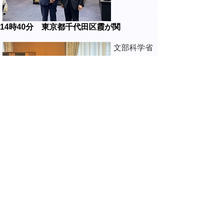
14時40分 東京都千代田区霞が関
文部科学省
にて、永岡
桂子 文部
科学大臣と
面談しまし
た。
14時50分 東京都千代田区霞が関
財務省に
て、鈴木俊
一 財務大
臣と面談し
ました。