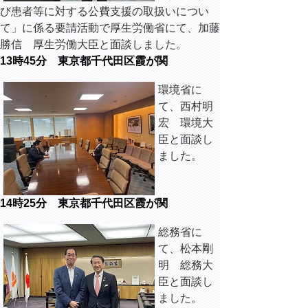
び患者等に対する公費支援の取扱いについ
て」に係る要請活動で厚生労働省にて、加藤
勝信 厚生労働大臣と面談しました。
13時45分 東京都千代田区霞が関
環境省に
て、西村明
宏 環境大
臣と面談し
ました。
14時25分 東京都千代田区霞が関
総務省に
て、松本剛
明 総務大
臣と面談し
ました。