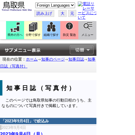
こ
の
ペ
読み上げ
大
元
ー
ジ
を
翻
訳
県外の方へ
分野で探す
組織で探す
防災 緊急
メニュー
す
る
現在の位置：
ホーム
知事のページ
知事日誌
知事
日誌（写真付）
知事日誌（写真付）
このページでは鳥取県知事の行動日程のうち、主
なものについて写真付きで掲載しています。
「
2023年9月4日
」で絞込み
2023年9月4日
2023年9月4日（月）