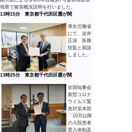
視察で被害概況説明を行いました。
13時15分 東京都千代田区霞が関
厚生労働省
にて、迫井
正深 医務
技監と面談
しました。
13時25分 東京都千代田区霞が関
全国知事会
新型コロナ
ウイルス緊
急対策本部
「10月以降
の入院患者
受入体制及