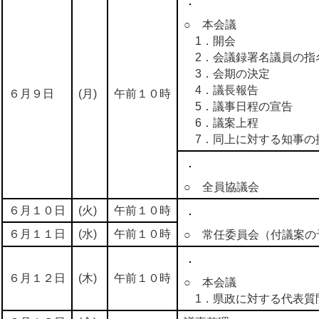
○ 本会議
1．開会
2．会議録署名議員の指
3．会期の決定
4．議長報告
６月９日
(月)
午前１０時
5．議事日程の宣告
6．議案上程
7．同上に対する知事の
○ 全員協議会
６月１０日
(火)
午前１０時
６月１１日
(水)
午前１０時
○ 常任委員会（付議案の
６月１２日
(木)
午前１０時
○ 本会議
1．県政に対する代表質