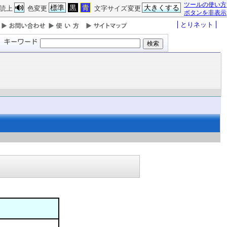
ツールの使い方
標準
黒
青
大きくする
読上
色変更
文字サイズ変更
ボタンを非表示
とりネット