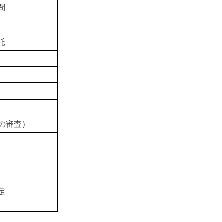
問
託
の審査）
定