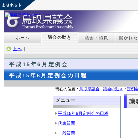
議会の動き
ホーム
議会・議員
開かれ
上へ
｜
平成15年6月定例会
平成15年6月定例会の日程
現在の位置：
鳥取県議会
議会の動き
定例
メニュー
議
平成15年6月定例会の日程
代表質問
一般質問