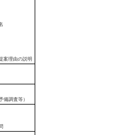
名
提案理由の説明
予備調査等）
問