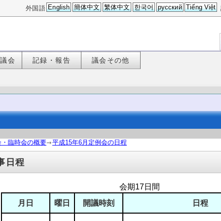
English
簡体中文
繁体中文
한국어
русский
Tiếng Việt
外国語
た議会
記録・報告
議会その他
会・臨時会の概要
平成15年6月定例会の日程
事日程
会期17日間
月日
曜日
開議時刻
日程