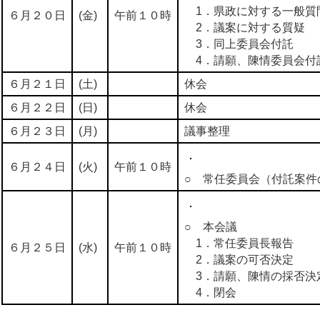
1．県政に対する一般質
６月２０日
(金)
午前１０時
2．議案に対する質疑
3．同上委員会付託
4．請願、陳情委員会付
６月２１日
(土)
休会
６月２２日
(日)
休会
６月２３日
(月)
議事整理
６月２４日
(火)
午前１０時
○ 常任委員会（付託案件
○ 本会議
1．常任委員長報告
６月２５日
(水)
午前１０時
2．議案の可否決定
3．請願、陳情の採否決
4．閉会