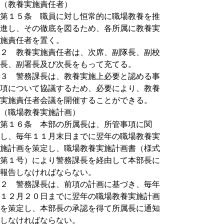
（教養実施責任者）
第１５条 職員に対し恒常的に職場教養を推
進し、その徹底を図るため、各所属に教養実
施責任者を置く。
２ 教養実施責任者は、次席、副隊長、副校
長、副署長及び次長をもって充てる。
３ 警務課長は、教養実施上必要と認める事
項について協議するため、必要により、教養
実施責任者会議を開催することができる。
（職場教養実施計画）
第１６条 本部の所属長は、所管事項に関
し、毎年１１月末日までに翌年の職場教養実
施計画を策定し、職場教養実施計画書（様式
第１号）により警務課長を経由して本部長に
報告しなければならない。
２ 警務課長は、前項の計画に基づき、毎年
１２月２０日までに翌年の職場教養実施計画
を策定し、本部長の承認を得て所属長に通知
しなければならない。