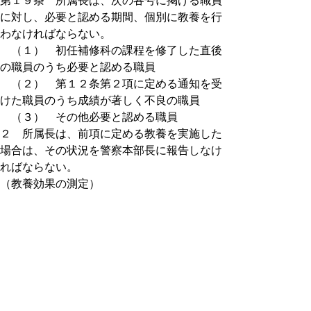
第１９条 所属長は、次の各号に掲げる職員
に対し、必要と認める期間、個別に教養を行
わなければならない。
（１） 初任補修科の課程を修了した直後
の職員のうち必要と認める職員
（２） 第１２条第２項に定める通知を受
けた職員のうち成績が著しく不良の職員
（３） その他必要と認める職員
２ 所属長は、前項に定める教養を実施した
場合は、その状況を警察本部長に報告しなけ
ればならない。
（教養効果の測定）
第２０条 所属長は、職員の自発的研修を促
進し、平素の教養効果を把握するため必要と
認めるときは、随時効果測定を行うものとす
る。
（各種資格の取得奨励）
第２１条 所属長は、所属職員の職務遂行能
力の向上を図るため、術科技能、語学等につ