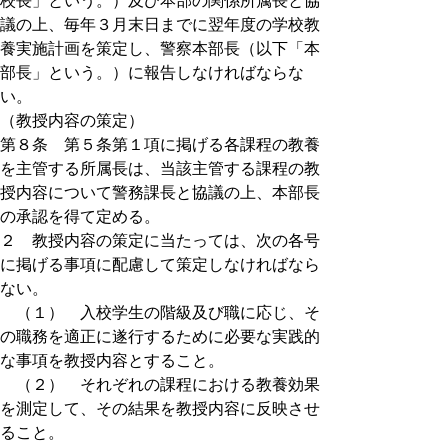
校長」という。）及び本部の関係所属長と協
議の上、毎年３月末日までに翌年度の学校教
養実施計画を策定し、警察本部長（以下「本
部長」という。）に報告しなければならな
い。
（教授内容の策定）
第８条 第５条第１項に掲げる各課程の教養
を主管する所属長は、当該主管する課程の教
授内容について警務課長と協議の上、本部長
の承認を得て定める。
２ 教授内容の策定に当たっては、次の各号
に掲げる事項に配慮して策定しなければなら
ない。
（１） 入校学生の階級及び職に応じ、そ
の職務を適正に遂行するために必要な実践的
な事項を教授内容とすること。
（２） それぞれの課程における教養効果
を測定して、その結果を教授内容に反映させ
ること。