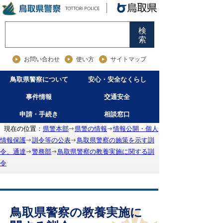
検
索
お問い合わせ
使い方
サイトマップ
鳥取県警察について
安心・安全なくらし
事件情報
交通安全
申請・手続き
相談窓口
現在の位置：
県警本部
県警の情報
情報公開・個人
情報保護
訓令等の公表
鳥取県警察の施策を示す訓
令、通達
警務部
鳥取県警察の教養実施に関する訓
令
鳥取県警察の教養実施に