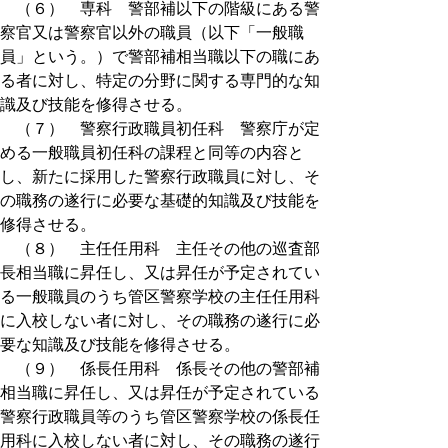
（６） 専科 警部補以下の階級にある警
察官又は警察官以外の職員（以下「一般職
員」という。）で警部補相当職以下の職にあ
る者に対し、特定の分野に関する専門的な知
識及び技能を修得させる。
（７） 警察行政職員初任科 警察庁が定
める一般職員初任科の課程と同等の内容と
し、新たに採用した警察行政職員に対し、そ
の職務の遂行に必要な基礎的知識及び技能を
修得させる。
（８） 主任任用科 主任その他の巡査部
長相当職に昇任し、又は昇任が予定されてい
る一般職員のうち管区警察学校の主任任用科
に入校しない者に対し、その職務の遂行に必
要な知識及び技能を修得させる。
（９） 係長任用科 係長その他の警部補
相当職に昇任し、又は昇任が予定されている
警察行政職員等のうち管区警察学校の係長任
用科に入校しない者に対し、その職務の遂行