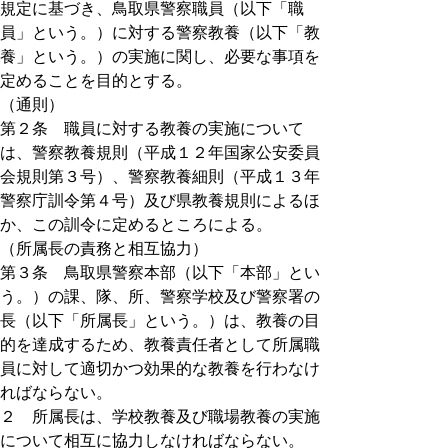
規定に基づき、鳥取県警察職員（以下「職
員」という。）に対する警察教養（以下「教
養」という。）の実施に関し、必要な事項を
定めることを目的とする。
（通則）
第２条 職員に対する教養の実施について
は、警察教養規則（平成１２年国家公安委員
会規則第３号）、警察教養細則（平成１３年
警察庁訓令第４号）及び県教養規則によるほ
か、この訓令に定めるところによる。
（所属長の責務と相互協力）
第３条 鳥取県警察本部（以下「本部」とい
う。）の課、隊、所、警察学校及び警察署の
長（以下「所属長」という。）は、教養の目
的を達成するため、教養責任者として所属職
員に対して適切かつ効果的な教養を行わなけ
ればならない。
２ 所属長は、学校教養及び職場教養の実施
について相互に協力しなければならない。