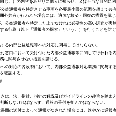
同じ。）の内容をみだりに他人に知らせ、又は不当な目的に利
公益通報者を特定させる事項を必要最小限の範囲を超えて共有
囲外共有が行われた場合には、適切な救済・回復の措置を講じ
、公益通報者を特定した上でなければ必要性の高い調査が実施
する行為（以下「通報者の探索」という。）を行うことを防ぐ
する内部公益通報等への対応に関与してはならない。
付窓口において受け付けた内部公益通報等に関して行われる内
務に関与させない措置を講じる。
への対応の各段階において、内部公益通報対応業務に関与する
を確認する。
順
きは、法、指針、指針の解説及びガイドラインの趣旨を踏まえ
判断しなければならず、通報の受付を拒んではならない。
書面の送付によって通報がなされた場合には、速やかに通報者