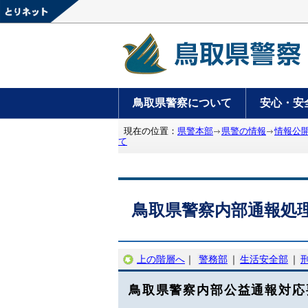
鳥取県警察について
安心・安
現在の位置：
県警本部
県警の情報
情報公
て
鳥取県警察内部通報処
上の階層へ
｜
警務部
｜
生活安全部
｜
鳥取県警察内部公益通報対応