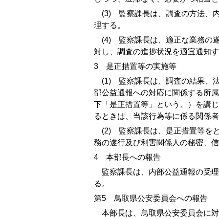
(3)
監察課長は、調査の方法、内
理する。
(4)
監察課長は、適正な業務の遂
対し、調査の進捗状況を適宜通知す
3
是正措置等の実施等
(1)
監察課長は、調査の結果、法
部公益通報への対応に関係する所属
下「是正措置等」という。）を講じ
るときは、当該行為等に係る関係者
(2)
監察課長は、是正措置等をと
務の遂行及び利害関係人の秘密、信
4
本部長への報告
監察課長は、内部公益通報の受理
る。
第
5
鳥取県公安委員会への報告
本部長は、鳥取県公安委員会に対