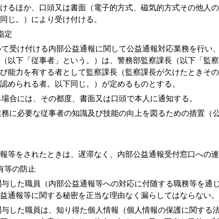
けるほか、口頭又は書面（電子的方式、磁気的方式その他人の
同じ。）により受け付ける。
指定
て受け付ける内部公益通報に関して公益通報対応業務を行い、
（以下「従事者」という。）は、警務部監察課長（以下「監察
び能力を有する者として監察課長（監察課長が欠けたときその
認められる者。以下同じ。）が定めるものとする。
場合には、その都度、書面又は口頭で本人に通知する。
務に必要な従事者の知識及び技能の向上を図るための措置（公
報等をされたときは、遅滞なく、内部公益通報受付窓口への連
有等の防止
与した職員（内部公益通報等への対応に付随する職務等を通じ
益通報等に関する秘密を正当な理由なく漏らしてはならない。
与した職員は、知り得た個人情報（個人情報の保護に関する