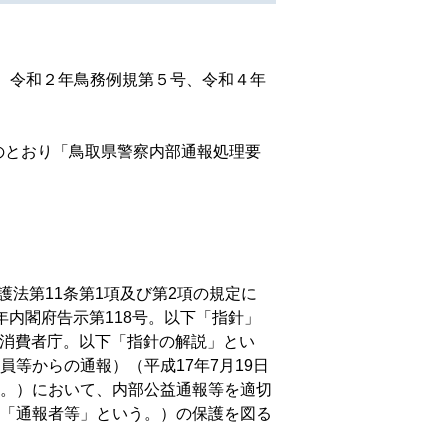
号、令和２年鳥務例規第５号、令和４年
添のとおり「鳥取県警察内部通報処理要
護法第
11
条第
1
項及び第
2
項の規定に
年内閣府告示第
118
号。以下「指針」
消費者庁。以下「指針の解説」とい
員等からの通報）（平成
17
年
7
月
19
日
。）において、内部公益通報等を適切
「通報者等」という。）の保護を図る