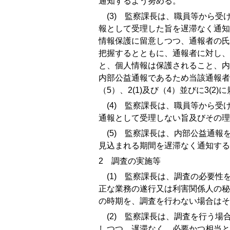
通知するよう努める。
(3)
監察課長は、職員等から受け
報として受理した旨を遅滞なく通知
情報保護に留意しつつ、通報者の氏
把握するとともに、通報者に対し、
と、個人情報は保護されること、内
内部公益通報であるため当該通報者
（
5
）、
2(1)
及び（
4
）並びに
3(2)
に
(4)
監察課長は、職員等から受け
通報として受理しない旨及びその理
(5)
監察課長は、内部公益通報を
見込まれる期間を遅滞なく通知する
2
調査の実施等
(1)
監察課長は、調査の必要性を
正な業務の遂行又は利害関係人の秘
の時期を、調査を行わない場合はそ
(2)
監察課長は、調査を行う場合
しつつ、遅滞なく、必要かつ相当と