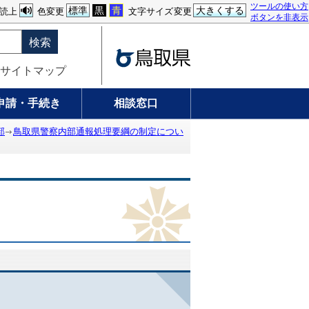
ツールの使い方
標準
黒
青
大きくする
読上
色変更
文字サイズ変更
ボタンを非表示
検索
サイトマップ
申請・手続き
相談窓口
部
鳥取県警察内部通報処理要綱の制定につい