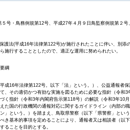
第５号・鳥務例規第12号、平成27年４月９日鳥監察例規第２
護法(平成16年法律第122号)が施行されたことに伴い、別
日から施行することとしたので、適正な運用に努められたい。
要綱
平成
16
年法律第
122
号。以下「法」という。）、公益通報者保
て、その適切かつ有効な実施を図るために必要な指針（令和
3
づく指針（令和
3
年内閣府告示第
118
号）の解説（令和
3
年
10
月
えた国の行政機関の通報対応に関するガイドライン（内部の職
ン」という。）を踏まえ、鳥取県警察（以下「県警察」という
べき基本的事項を定めることにより、通報者又は相談者（以下
することを目的とする。