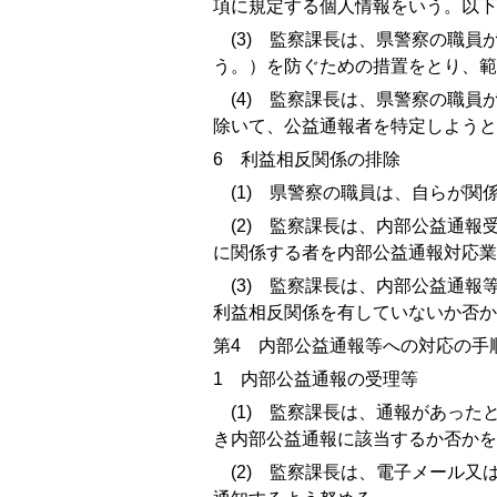
項に規定する個人情報をいう。以下
(3)
監察課長は、県警察の職員が
う。）を防ぐための措置をとり、範
(4)
監察課長は、県警察の職員が
除いて、公益通報者を特定しようと
6
利益相反関係の排除
(1)
県警察の職員は、自らが関係
(2)
監察課長は、内部公益通報受
に関係する者を内部公益通報対応業
(3)
監察課長は、内部公益通報等
利益相反関係を有していないか否か
第
4
内部公益通報等への対応の手
1
内部公益通報の受理等
(1)
監察課長は、通報があったと
き内部公益通報に該当するか否かを
(2)
監察課長は、電子メール又は