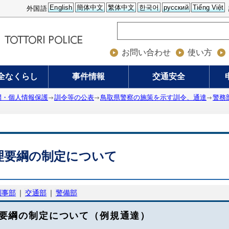
English
簡体中文
繁体中文
한국어
русский
Tiếng Việt
外国語
お問い合わせ
使い方
全なくらし
事件情報
交通安全
開・個人情報保護
訓令等の公表
鳥取県警察の施策を示す訓令、通達
警務
理要綱の制定について
刑事部
｜
交通部
｜
警備部
要綱の制定について（例規通達）