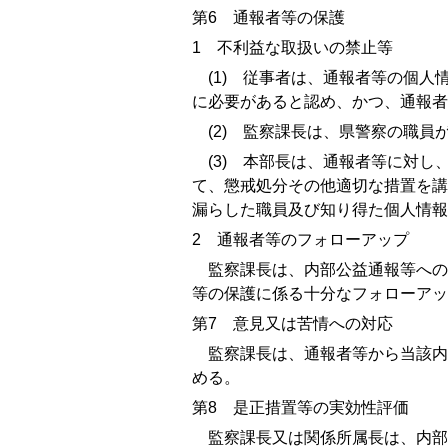
第
6
通報者等の保護
1
不利益な取扱いの禁止等
(1)
従事者は、通報者等の個人情
に必要があると認め、かつ、通報者
(2)
監察課長は、県警察の職員が
(3)
本部長は、通報者等に対し、
て、懲戒処分その他適切な措置を講
漏らした職員及び知り得た個人情報
2
通報者等のフォローアップ
監察課長は、内部公益通報等への
等の保護に係る十分なフォローアッ
第
7
意見又は苦情への対応
監察課長は、通報者等から当該内
める。
第
8
是正措置等の実効性評価
監察課長又は関係所属長は、内部