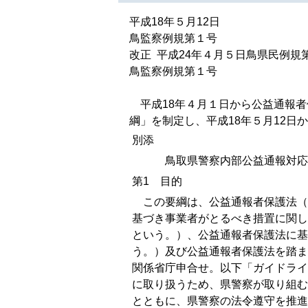
平成18年５月12日
鳥監察例規第１号
改正 平成24年４月５日鳥県民例規
鳥監察例規第１号
平成18年４月１日から公益通報者保
綱」を制定し、平成18年５月12
別添
鳥取県警察内部公益通報対応
第
1
目的
この要綱は、公益通報者保護法（
基づき事業者がとるべき措置に関し
という。）、公益通報者保護法に基
う。）及び公益通報者保護法を踏ま
関係省庁申合せ。以下「ガイドライ
に取り扱うため、県警察が取り組む
とともに、県警察の法令遵守を推進