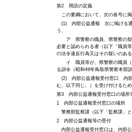
第
2
用語の定義
この要綱において、次の各号に掲
(1)
内部公益通報 次に掲げる通
う。
ア 県警察の職員、県警察の契約
必要と認められる者（以下「職員等
の法令違反行為又はその疑いのある
イ 職員等が、県警察の職員（臨
る訓令（昭和
49
年鳥取県警察本部
(2)
内部公益通報受付窓口 内部
む。以下同じ。）を受け付けるため
第
3
内部公益通報受付窓口の場所
1
内部公益通報受付窓口の場所
警務部監察課（以下「監察課」と
2
内部公益通報等の受付
内部公益通報受付窓口は、内部公