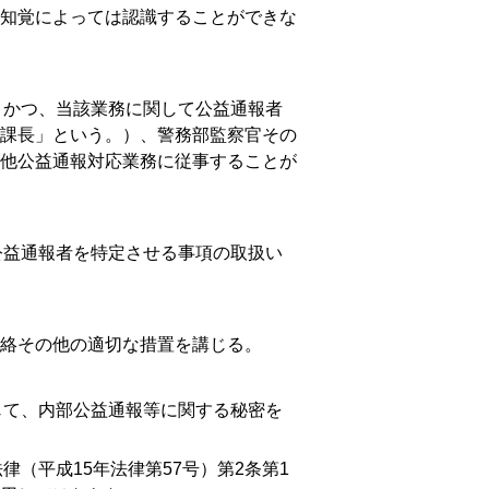
知覚によっては認識することができな
かつ、当該業務に関して公益通報者
課長」という。）、警務部監察官その
他公益通報対応業務に従事することが
益通報者を特定させる事項の取扱い
絡その他の適切な措置を講じる。
て、内部公益通報等に関する秘密を
法律（平成
15
年法律第
57
号）第
2
条第
1