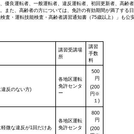
、優良運転者、一般運転者、違反運転者、初回更新者、高齢者
。また、高齢者の方については、免許の有効期間が満了する日
能検査・運転技能検査・高齢者講習通知書（75歳以上）」も公
講習
講習受講場
手数
所
料
500
円
各地区運転
免許センタ
(200
に違反のない方)
ー
円※
１)
800
円
各地区運転
に軽微な違反が1回だけあ
免許センタ
(200