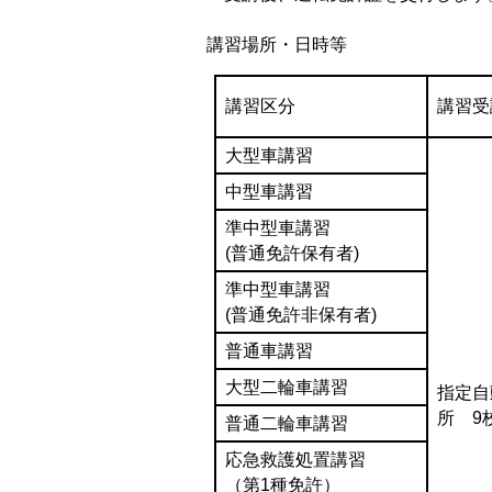
講習場所・日時等
講習区分
講習受
大型車講習
中型車講習
準中型車講習
(普通免許保有者)
準中型車講習
(普通免許非保有者)
普通車講習
大型二輪車講習
指定自
所 9
普通二輪車講習
応急救護処置講習
（第1種免許）