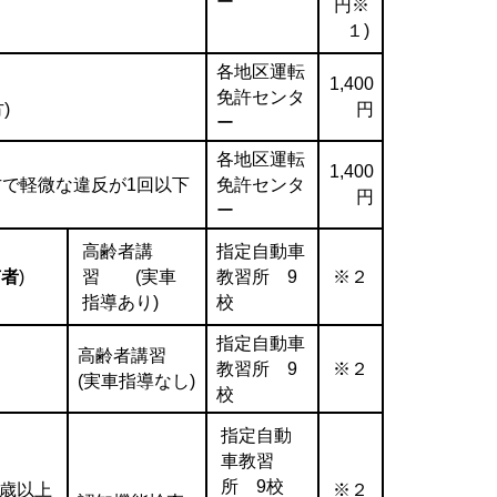
ー
円※
１)
各地区運転
1,400
免許センタ
)
円
ー
各地区運転
1,400
方で軽微な違反が1回以下
免許センタ
円
ー
高齢者講
指定自動車
有者
)
習 (実車
教習所 9
※２
指導あり)
校
指定自動車
高齢者講習
教習所 9
※２
(実車指導なし)
校
指定自動
車教習
所 9校
5歳以上
※２