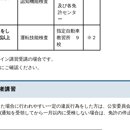
認知機能検査
及び各免
許センタ
ー
反をし
指定自動車
歳以上
運転技能検査
教習所 ９
※２
校
イン講習受講の場合です。
にご確認ください。
者講習
した場合に行われやすい一定の違反行為をした方は、公安委員
(通知を受領してから一月以内に受検しない場合は、免許の停止