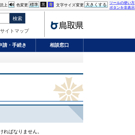
ツールの使い方
標準
黒
青
大きくする
読上
色変更
文字サイズ変更
ボタンを非表示
検索
サイトマップ
申請・手続き
相談窓口
ければなりません。