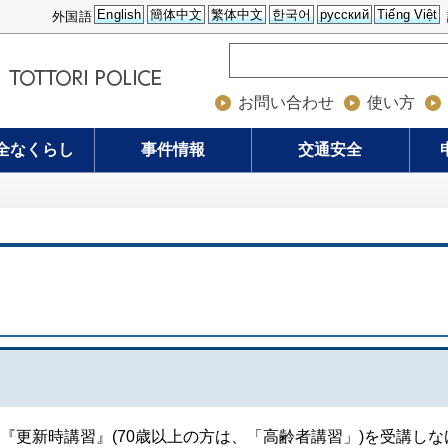
English
簡体中文
繁体中文
한국어
русский
Tiếng Việt
外国語
お問い合わせ
使い方
全なくらし
事件情報
交通安全
更新時講習』(70歳以上の方は、「高齢者講習」)を受講しな