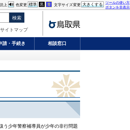
ツールの使い方
標準
黒
青
大きくする
読上
色変更
文字サイズ変更
ボタンを非表示
検索
サイトマップ
申請・手続き
相談窓口
扱う少年警察補導員が少年の非行問題