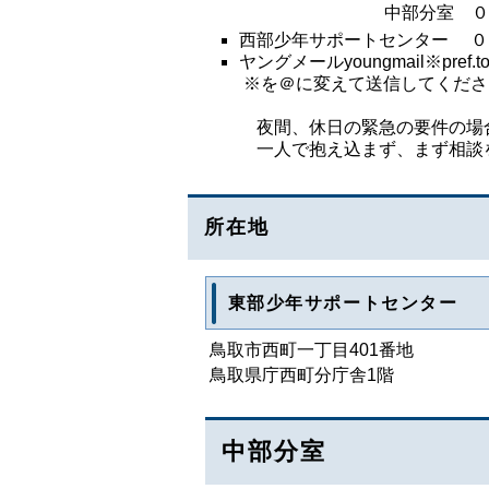
中部分室 ０８５８－
西部少年サポートセンター 
ヤングメールyoungmail※pref.totto
※を＠に変えて送信してくださ
夜間、休日の緊急の要件の場
一人で抱え込まず、まず相談
所在地
東部少年サポートセンター
鳥取市西町一丁目401番地
鳥取県庁西町分庁舎1階
中部分室