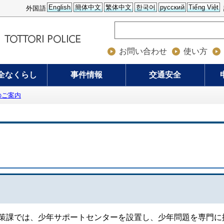
English
簡体中文
繁体中文
한국어
русский
Tiếng Việt
外国語
お問い合わせ
使い方
全なくらし
事件情報
交通安全
のご案内
課では、少年サポートセンターを設置し、少年問題を専門に