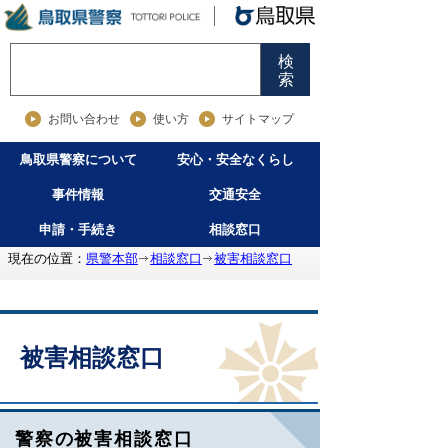
検
索
お問い合わせ
使い方
サイトマップ
鳥取県警察について
安心・安全なくらし
事件情報
交通安全
申請・手続き
相談窓口
現在の位置：
県警本部
相談窓口
被害相談窓口
被害相談窓口
警察の被害相談窓口