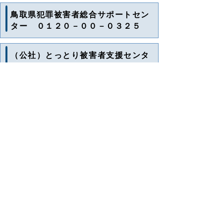
鳥取県犯罪被害者総合サポートセン
ター ０１２０－００－０３２５
（公社）とっとり被害者支援センタ
ー ０１２０－４３－０８７４
性暴力被害者支援センターとっとり
（クローバーとっとり）０１２０－
９４６－３２８ 〇月～金：９時00
分～1７時00分 〇夜間、
土・日、祝日、年末年始は「性暴力
被害者のための夜間休日対応コール
センター」が対応します。
〈 お問い合わせ〉性暴力被害者支援センタ
ーとっとり事務局（とっとり被害者支援セン
ター内）