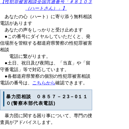
【性犯罪被害相談全国共通番号「
＃８１０３
（ハートさん）」】
あなたの心（ハート）に寄り添う無料相談
電話があります
あなたの声をしっかりと受け止めます
●この番号にダイヤルしていただくと、発
信場所を管轄する都道府県警察の性犯罪被害
相談
電話に繋がります。
●土日、祝日及び夜間は、「当直」や「留
守番電話」等で対応しています。
●各都道府県警察の個別の性犯罪被害相談
電話の番号は、
こちらから
確認できます。
暴力団相談 ０８５７－２3－0１１
０(警察本部代表電話)
暴力団に関する困り事について、専門の捜
査員がアドバイスします。