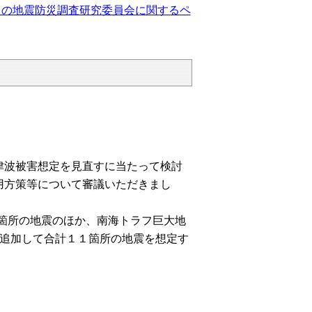
この地震防災調査研究委員会に関するペ
波被害想定を見直すに当たって検討
用方策等について審議いただきまし
7箇所の地震のほか、南海トラフ巨大地
を追加して合計１１箇所の地震を想定す