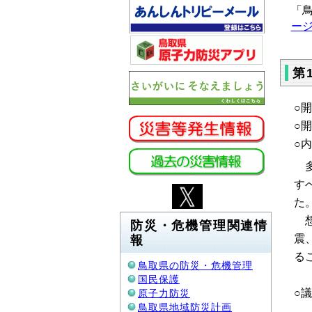
「
ー
第
○
○
○
多
す
た
想
防災・危機管理関連情
震
報
る
鳥取県の防災・危機管理
国民保護
○
原子力防災
鳥取県地域防災計画