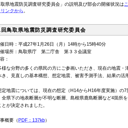
鳥取県地震防災調査研究委員会」の説明及び部会の開催状況は
ジリンクから
。
1回鳥取県地震防災調査研究委員会
開催日時：平成27年1月26日（月）14時から15時40分
開催場所：鳥取県庁 第二庁舎 第３３会議室
内容：
様な分野の多くの県民の方にご参画いただき、現在の地震・津
べき、見直しの基本構想、想定地震、被害予測手法、結果の活
。
定地震については、現在の想定（H14からH16年度実施）の
、全県下の地表断層が不明な断層、島根県鹿島断層など4箇所
ことが決定されました。
議事概要（
PDF：137kb
）