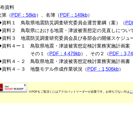
配布資料
第（
PDF：58kb
）、名簿（
PDF：149kb
）
資料１ 鳥取県地震防災調査研究委員会運営要綱（案）（
PD
資料２ 鳥取県における地震・津波被害想定の見直しについ
資料３ 地震防災調査研究委員会及び各部会の開催スケジュ
資料４ー１ 鳥取県地震・津波被害想定検討業務実施計画案
その１（
PDF：4,479kb
）、その２（
PDF：3,74
資料４－２ 鳥取県地震・津波被害想定検討業務実施計画書
資料４－３ 地盤モデル作成作業状況（
PDF：1,506kb
）
※PDFをご覧頂くにはアクロバットリーダーが必要です。お持ちでない方は
こ