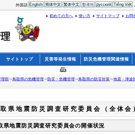
English
簡体中文
繁体中文
한국어
русский
Tiếng Việt
外国語
初めての方へ
使い方
サイトマップ
お問
サイトトップ
災害等発生情報
防災危機管理関連情報
管理部
鳥取県の危機管理
防災・危機管理
鳥取県の防災対策
地震・津波
鳥取県地震防災調査研究委員会（全体会
取県地震防災調査研究委員会の開催状況