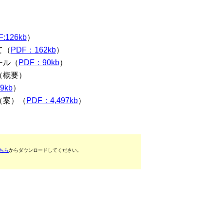
F:126kb
）
て（
PDF：162kb
）
ール（
PDF：90kb
）
（概要）
9kb
）
（案）（
PDF：4,497kb
）
ちら
からダウンロードしてください。