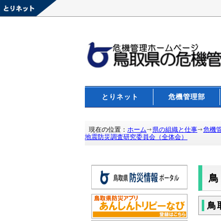
とりネット
危機管理部
現在の位置：
ホーム
県の組織と仕事
危機
地震防災調査研究委員会（全体会）
鳥