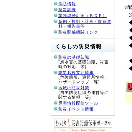
消防情報
○
防災訓練
次
業務継続計画（ＢＣＰ）
条例・規則・計画・関連資
◆
料・報告書等
◆
防災関係機関リンク
◆
◆
くらしの防災情報
防災の基礎知識
◆
(風水害の基礎知識、災害
時の対応 等)
◆
防災お役立ち情報
(危険箇所、避難所情報、
ハザードマップ 等)
地域の防災対策
(自主防災組織の運営等に
関する情報 等)
災害情報配信ツール
防災イベント情報