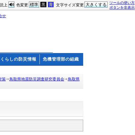
ツールの使い方
標準
黒
青
大きくする
読上
色変更
文字サイズ変更
ボタンを非表示
合せ
くらしの防災情報
危機管理部の組織
対策
鳥取県地震防災調査研究委員会
鳥取県
）