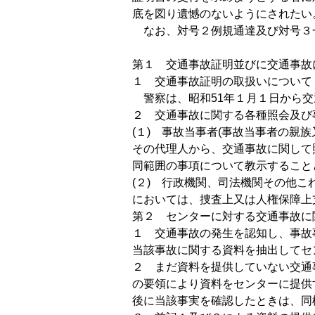
底を図り遺憾のないようにされたい
なお、対号２例規通達及び対号３
第１ 交通事故証明並びに交通事故
１ 交通事故証明の取扱いについて
警察は、昭和51年１月１日から交
２ 交通事故に関する各種照会及び
(１) 事故当事者(事故当事者の
その代理人から、交通事故に関して
同範囲の事項について教示すること
(２) 行政機関、司法機関その他
においては、捜査上又は人権保障上
第２ センターに対する交通事故に
１ 交通事故の発生を認知し、事故
当該事故に関する資料を抽出してセ
２ まだ資料を提供していない交通
の要領により資料をセンターに提供
後に当該事実を確認したときは、同