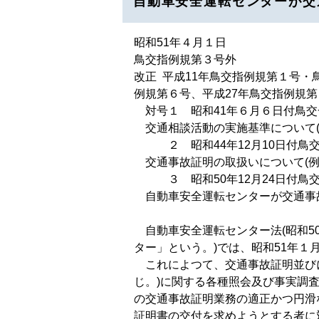
自動車安全運転センターが交
昭和51年４月１日
鳥交指例規第３号外
改正 平成11年鳥交指例規第１号・
例規第６号、平成27年鳥交指例規
対号１ 昭和41年６月６日付鳥交一
交通相談活動の実施基準について(
２ 昭和44年12月10日付鳥交一
交通事故証明の取扱いについて(例
３ 昭和50年12月24日付鳥交指
自動車安全運転センターが交通事故
自動車安全運転センター法(昭和5
ター」という。)では、昭和51年
これによつて、交通事故証明並びに
じ。)に関する各種照会及び事実調
の交通事故証明業務の適正かつ円滑
証明書の交付を求めようとする者に