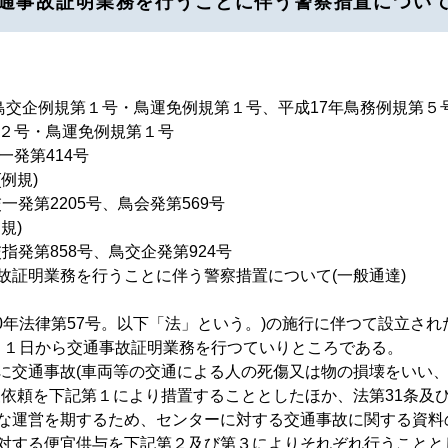
通事故証明業務を行うことに伴う警察措置につい
鳥交企例規第１号・鳥運免例規第１号、平成17年鳥務例規第５号
第２号・鳥運免例規第１号
発第414号
例規)
発第2205号、鳥会発第569号
規)
発第858号、鳥交企発第924号
証明業務を行うことに伴う警察措置について(一般通達)
0年法律第57号。以下「法」という。)の施行に伴つて設立され
１月１日から交通事故証明業務を行つていりところである。
交通事故(車両等の交通による人の死傷又は物の損壊をいい、
査依頼を下記第１により措置することとしたほか、法第31条及び
な運営を期するため、センターに対する交通事故に関する資料
対する便宜供与を下記第２及び第３によりそれぞれ行うことと