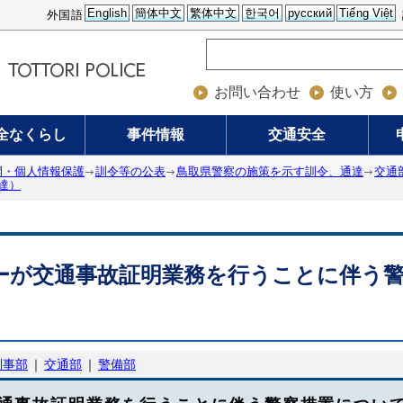
English
簡体中文
繁体中文
한국어
русский
Tiếng Việt
外国語
お問い合わせ
使い方
全なくらし
事件情報
交通安全
開・個人情報保護
訓令等の公表
鳥取県警察の施策を示す訓令、通達
交通
達）
ーが交通事故証明業務を行うことに伴う
刑事部
｜
交通部
｜
警備部