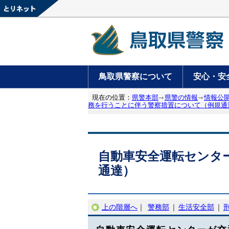
鳥取県警察について
安心・安
現在の位置：
県警本部
県警の情報
情報公
務を行うことに伴う警察措置について（例規通
自動車安全運転センタ
通達）
上の階層へ
｜
警務部
｜
生活安全部
｜