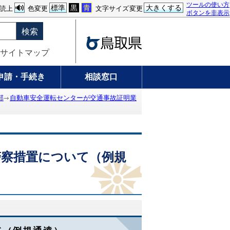
ツールの使い方
標準
黒
青
大きくする
読上
色変更
文字サイズ変更
ボタンを非表示
検索
サイトマップ
申請・手続き
相談窓口
部
自動車安全運転センターが交通事故証明業
警察措置について（例規