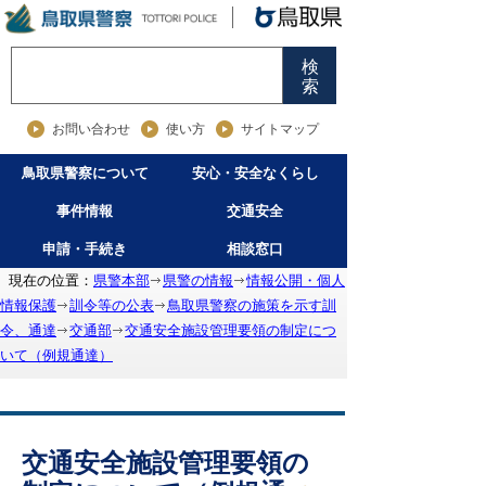
検
索
お問い合わせ
使い方
サイトマップ
鳥取県警察について
安心・安全なくらし
事件情報
交通安全
申請・手続き
相談窓口
現在の位置：
県警本部
県警の情報
情報公開・個人
情報保護
訓令等の公表
鳥取県警察の施策を示す訓
令、通達
交通部
交通安全施設管理要領の制定につ
いて（例規通達）
交通安全施設管理要領の