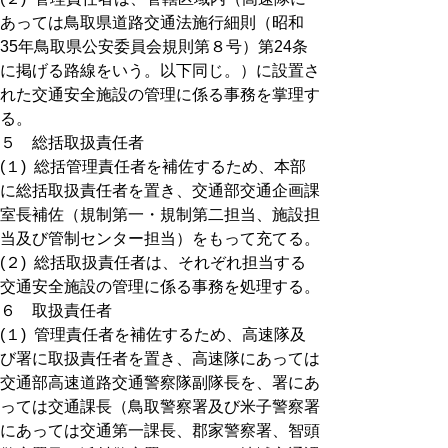
あっては鳥取県道路交通法施行細則（昭和
35年鳥取県公安委員会規則第８号）第24条
に掲げる路線をいう。以下同じ。）に設置さ
れた交通安全施設の管理に係る事務を掌理す
る。
５ 総括取扱責任者
(１) 総括管理責任者を補佐するため、本部
に総括取扱責任者を置き、交通部交通企画課
室長補佐（規制第一・規制第二担当、施設担
当及び管制センター担当）をもって充てる。
(２) 総括取扱責任者は、それぞれ担当する
交通安全施設の管理に係る事務を処理する。
６ 取扱責任者
(１) 管理責任者を補佐するため、高速隊及
び署に取扱責任者を置き、高速隊にあっては
交通部高速道路交通警察隊副隊長を、署にあ
っては交通課長（鳥取警察署及び米子警察署
にあっては交通第一課長、郡家警察署、智頭