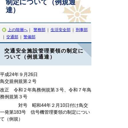
制定について（例規通
達）
上の階層へ
｜
警務部
｜
生活安全部
｜
刑事部
｜
交通部
｜
警備部
交通安全施設管理要領の制定に
ついて（例規通達）
平成24年９月26日
鳥交規例規第２号
改正 令和２年鳥務例規第３号、令和７年鳥
務例規第３号
対号 昭和44年２月10日付け鳥交
一発第183号 信号機管理要領の制定につい
て（例規）