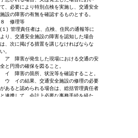
て、必要により特別点検を実施し、交通安全
施設の障害の有無を確認するものとする。
８ 修理等
(１) 管理責任者は、点検、住民の通報等に
より、交通安全施設の障害を認知した場合
は、次に掲げる措置を講じなければならな
い。
ア 障害が発生した現場における交通の安
全と円滑の確保を図ること。
イ 障害の箇所、状況等を確認すること。
ウ イの結果、交通安全施設の修理の必要
があると認められる場合は、総括管理責任者
と連携して、会計上必要な事務手続を経た
後、保守業者等に手配し、修理を行うこと。
(２) 総括管理責任者は、大型道路標識、灯
火式道路標識、可変式道路標識及び交通管制
センターの保守業者から報告のあった障害の
うち、修理が必要と認められるものについ