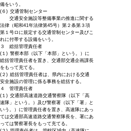
備をいう。
(６) 交通管制センター
交通安全施設等整備事業の推進に関する
法律（昭和41年法律第45号）第２条第３項
第１号ロに規定する交通管制センター及びこ
れに付帯する設備をいう。
３ 総括管理責任者
(１) 警察本部（以下「本部」という。）に
総括管理責任者を置き、交通部交通企画課長
をもって充てる。
(２) 総括管理責任者は、県内における交通
安全施設の管理に係る事務を総括する。
４ 管理責任者
(１) 交通部高速道路交通警察隊（以下「高
速隊」という。）及び警察署（以下「署」と
いう。）に管理責任者を置き、高速隊にあっ
ては交通部高速道路交通警察隊長を、署にあ
っては警察署長をもって充てる。
(２) 管理責任者は、管轄区域内（高速隊に