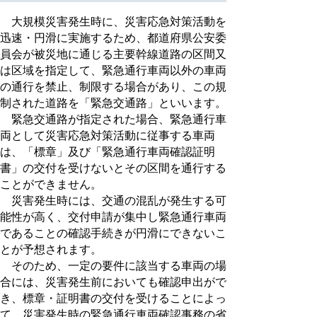
大規模災害発生時に、災害応急対策活動を
迅速・円滑に実施するため、都道府県公安委
員会が被災地に通じる主要幹線道路の区間又
は区域を指定して、緊急通行車両以外の車両
の通行を禁止、制限する場合があり、この規
制された道路を「緊急交通路」といいます。
緊急交通路が指定された場合、緊急通行車
両として災害応急対策活動に従事する車両
は、「標章」及び「緊急通行車両確認証明
書」の交付を受けないとその区間を通行する
ことができません。
災害発生時には、交通の混乱が発生する可
能性が高く、交付申請が集中し緊急通行車両
であることの確認手続きが円滑にできないこ
とが予想されます。
そのため、一定の要件に該当する車両の場
合には、災害発生前においても確認申出がで
き、標章・証明書の交付を受けることによっ
て、災害発生時の緊急通行車両確認事務の省