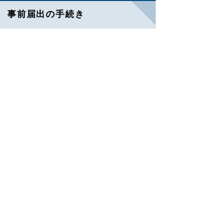
事前届出の手続き
申請者
緊急通行に係る業務の実施について責任を有
する者（代行者を含む）
申請先
申請する車両の使用の本拠を管轄する警察署
申請書類
規制除外車両事前届出書→
様式集
当該車両を使用して行う業務の内容を疎
明する資料（緊急通行車両の申請で、指
定機関が保有する車両等でない場合は、
指定機関との委託契約書の写し又は車両
借り上げ書の写し等業務内容を疎明する