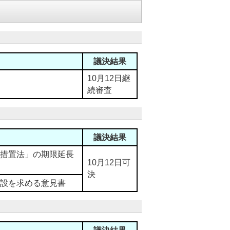
議決結果
10月12日継
続審査
議決結果
措置法」の期限延長
10月12日可
決
設を求める意見書