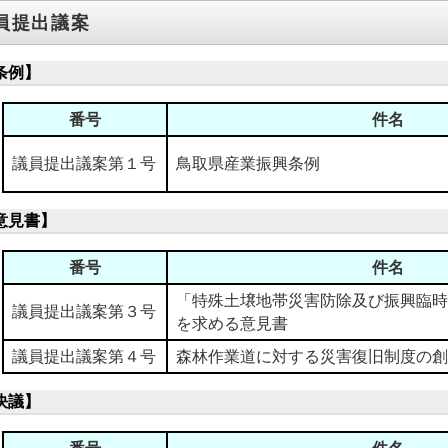
員提出議案
条例】
番号
件名
議員提出議案第１号
鳥取県産業振興条例
意見書】
番号
件名
「特殊土壌地帯災害防除及び振興臨時
議員提出議案第３号
を求める意見書
議員提出議案第４号
森林作業道に対する災害復旧制度の創
決議】