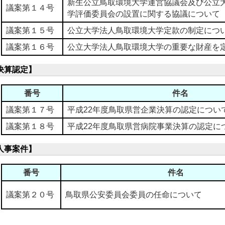
新生公立鳥取環境大学運営協議会及び公立
議案第１４号
学評価委員会の設置に関する協議について
議案第１５号
公立大学法人鳥取環境大学定款の制定につ
議案第１６号
公立大学法人鳥取環境大学の重要な財産を
決算認定】
番号
件名
議案第１７号
平成22年度鳥取県営企業決算の認定につい
議案第１８号
平成22年度鳥取県営病院事業決算の認定に
人事案件】
番号
件名
議案第２０号
鳥取県公安委員会委員の任命について