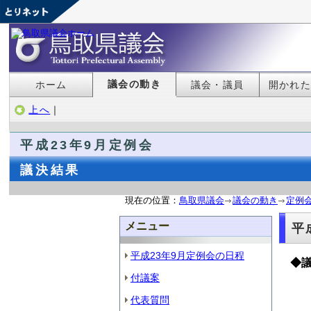
議会の動き
ホーム
議会・議員
開かれ
上へ
｜
平成23年9月定例会
議決結果
現在の位置：
鳥取県議会
議会の動き
定例
メニュー
平
平成23年9月定例会の日程
◆
付議案
代表質問