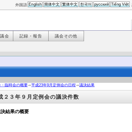
English
簡体中文
繁体中文
한국어
русский
Tiếng Việt
外国語
た議会
記録・報告
議会その他
会・臨時会の概要
平成23年9月定例会の日程
議決結果
成２３年９月定例会の議決件数
議決結果の概要