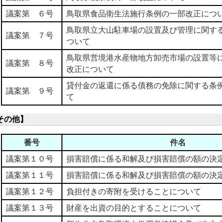
議案第 ６号
鳥取県食品衛生法施行条例の一部改正につ
鳥取県立大山駐車場の設置及び管理に関す
議案第 ７号
ついて
鳥取県営境港水産物地方卸売市場の設置等
議案第 ８号
改正について
貸付金の返還に係る債務の免除に関する条
議案第 ９号
て
その他】
番号
件名
議案第１０号
損害賠償に係る和解及び損害賠償の額の決
議案第１１号
損害賠償に係る和解及び損害賠償の額の決
議案第１２号
負担付きの寄附を受けることについて
議案第１３号
財産を出資の目的とすることについて