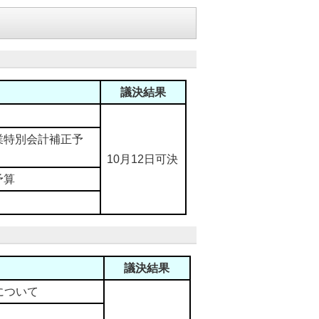
議決結果
別会計補正予
10月12日可決
算
議決結果
について