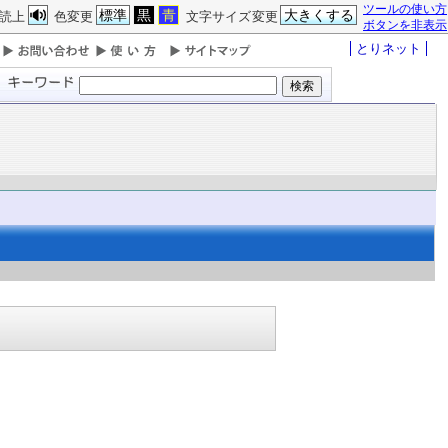
ツールの使い方
標準
黒
青
大きくする
読上
色変更
文字サイズ変更
ボタンを非表示
とりネット