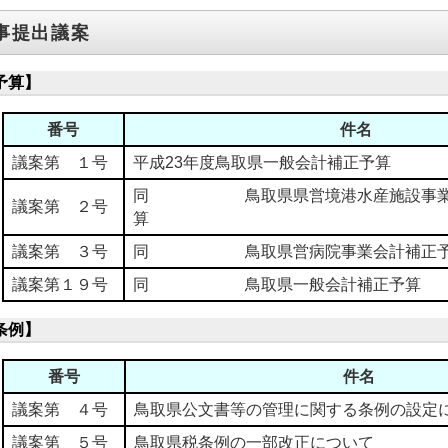
事提出議案
予算】
番号
件名
議案第 １号
平成23年度鳥取県一般会計補正予算
同 鳥取県県営境港水産施設事業特
議案第 ２号
算
議案第 ３号
同 鳥取県営病院事業会計補正予
議案第１９号
同 鳥取県一般会計補正予算
条例】
番号
件名
議案第 ４号
鳥取県公文書等の管理に関する条例の設定
議案第 ５号
鳥取県税条例の一部改正について