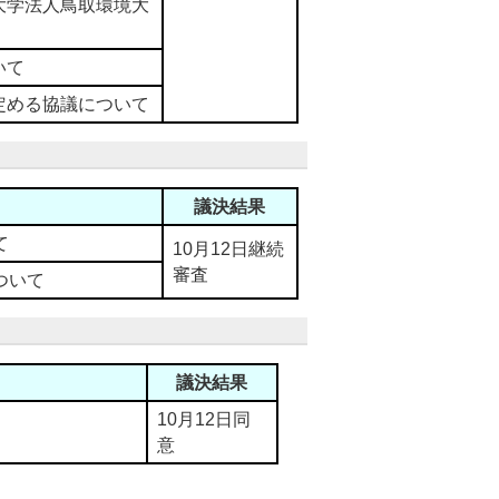
大学法人鳥取環境大
いて
定める協議について
議決結果
て
10月12日継続
審査
ついて
議決結果
10月12日同
意