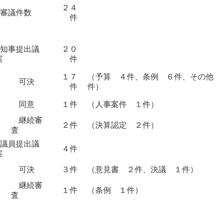
２４
○審議件数
件
○知事提出議
２０
案
件
１７
（予算 ４件、条例 ６件、その他
可決
件
件）
同意
１件
（人事案件 １件）
継続審
２件
（決算認定 ２件）
査
○議員提出議
４件
案
可決
３件
（意見書 ２件、決議 １件）
継続審
１件
（条例 １件）
査