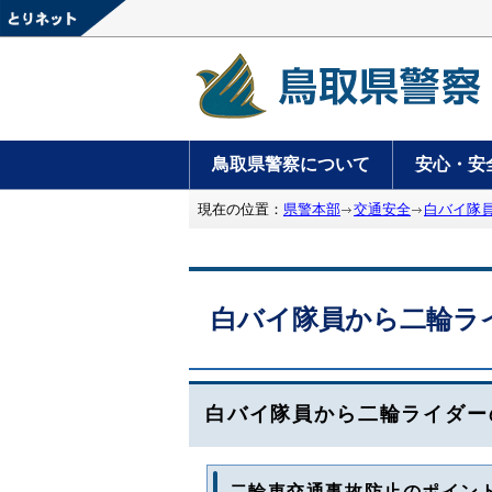
鳥取県警察について
安心・安
現在の位置：
県警本部
交通安全
白バイ隊
白バイ隊員から二輪ラ
白バイ隊員から二輪ライダー
二輪車交通事故防止のポイン