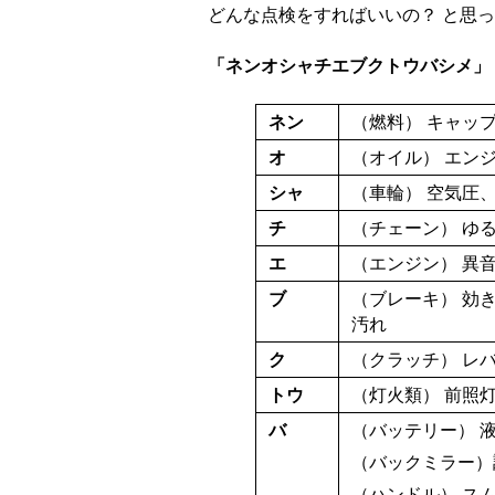
どんな点検をすればいいの？ と思
「ネンオシャチエブクトウバシメ」
ネン
（燃料） キャッ
オ
（オイル） エン
シャ
（車輪） 空気圧
チ
（チェーン） ゆ
エ
（エンジン） 異
ブ
（ブレーキ） 効
汚れ
ク
（クラッチ） レ
トウ
（灯火類） 前照
バ
（バッテリー） 
（バックミラー）
（ハンドル） ス