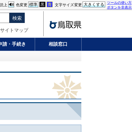
ツールの使い方
標準
黒
青
大きくする
読上
色変更
文字サイズ変更
ボタンを非表示
検索
サイトマップ
申請・手続き
相談窓口