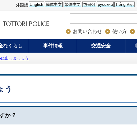
English
簡体中文
繁体中文
한국어
русский
Tiếng Việt
外国語
お問い合わせ
使い方
全なくらし
事件情報
交通安全
めに出しましょう
ょう
すか？