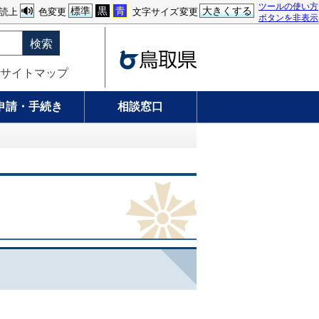
ツールの使い方
標準
黒
青
大きくする
読上
色変更
文字サイズ変更
ボタンを非表示
検索
サイトマップ
申請・手続き
相談窓口