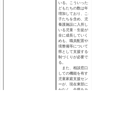
いる。こういった子
どもたちの数は年々
増加しており、この
子たちを含め、児童
養護施設に入所して
いる児童・生徒が健
全に成長していくた
めも、職員配置や環
境整備等について、
県として支援する体
制づくりが必要であ
る。
また、相談窓口と
しての機能を有する
児童家庭支援センタ
ーが、現在東部にし
かなく、全県をカバ
ーするには体制的に
無理が生じているこ
とから、同様施設の
中・西部地区への開
設も今後の懸案事項
である。