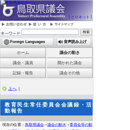
とりネット
Foreign Languages
音声読み上げ
ホーム
議会の動き
議会・議員
開かれた議会
記録・報告
議会その他
上へ
｜
教育民生常任委員会会議録・活
動報告
現在の位置：
鳥取県議会
議会の動き
委員会等の動