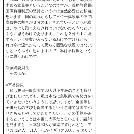
求める意見書ということなのですが、義務教育費の
国庫負担制度の堅持というのは当然必要だと私自身
思います。国の流れからして三位一体改革の中で国
庫負担の割合が３分の１とされているという経緯
は、やはり踏まえなければいけないだろうなという
ふうに思うわけであります。これを２分の１に復元
するという提案が入っているわけですけれども、こ
れは今の流れからして恐らく困難な状況ではないか
なというふうに思いますので、私は不採択というふ
うに思うわけです。
◎藤縄委員長
そのほか。
○市谷委員
私も先日一般質問で30人以下学級のことを取り上
げましたけれども、私は本当に鳥取県でも努力をし
ていきたいというふうには思いますが、全国等しく
子供たちの学びを保障するという意味では国でやは
りきちんとやっていただきたいし、その予算を確保
するということは本当に大事だと思います。諸外国
を見ますと、日本は40人が基準ですけれども、アメ
リカは24人、31人、ほかイギリス30人、イタリア25