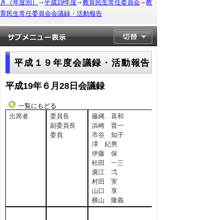
き（年度別）
平成19年度
教育民生常任委員会
教
育民生常任委員会会議録・活動報告
平成１９年度会議録・活動報告
平成19年６月28日会議録
一覧にもどる
出席者
委員長
藤縄 喜和
副委員長
浜崎 晋一
委員
市谷 知子
澤 紀男
伊藤 保
松田 一三
廣江 弌
村田 実
山口 享
横山 隆義