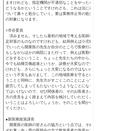
ますけれども、指定機関が不適切なことをやったら
どうなるかということですけれども、これは法に基
づいて粛々と処分していく。要は業務停止等の処分
の対象になります。
○市谷委員
済みません。そしたら最初の地域で考える医師不
足対策のものなのですけれども、結局例えば小児科
でいったら開業医の先生が自分のところで医療行為
もしながらほかの病院にまた行って、例えば夜勤な
どをするということ、ちょっと先生たちの中から、
今でも結構労働超過というか、診療が大変なのです
けれども、さらにちょっと大変になるのではないか
という不安もありまして、この地域医療を守るとい
うことと同時に、先生方がすごくこのことによって
疲労してしまってもたないというようなことになっ
てはいけないので、ぜひ関係者の、そのお医者さん
方の意見をよく踏まえて内容を検討していただくと
いうことはよろしいでしょうか。そのことを聞かせ
てください。
●新医療政策課長
開業医の医師の皆さんの協力という点では、それ
ぞれ東・中・西の医師会の方で救急患者の急患セン