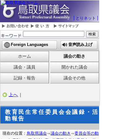
とりネット
Foreign Languages
音声読み上げ
ホーム
議会の動き
議会・議員
開かれた議会
記録・報告
議会その他
上へ
｜
教育民生常任委員会会議録・活
動報告
現在の位置：
鳥取県議会
議会の動き
委員会等の動