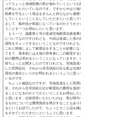
ってちょっと地域医療の形が崩れていくという心配
の声もいただいているのです。ですからやはり地域
医療を守るという視点をきちんと持ちながら連携を
していくということをしていただきたいと思ってい
まして、集約化が前提になっているのかどうかとい
うことを一つお尋ねしたいと思います。
もう一つ、議案第１号の造成宅地耐震化推進事業
についてなのですけれども、今回は造成した形の耐
震性をチェックするということなのですけれども、
これと関連しまして耐震化をすることが必要になっ
てきて、基本的には土地の所有者にこの耐震するた
めの費用は求めるということになっていますが、以
前ちょっとお聞きしたのですけれども、宅地造成を
した民間会社、それから住宅供給公社も私は当然耐
震化の責任というのが問われるというふうに思って
いるのです。
ちょっと確認なのですが、宅地造成をした民間会
社、それから住宅供給公社が耐震化の費用を負担す
ることになるのかどうかということをお尋ねしたい
と思います。以前回答いただいたのは、県が関与す
るものについては費用負担を県がすることもあり得
るというお話でしたので、ちょっとそこら辺を確認
をさせていただきたいというふうに思います。