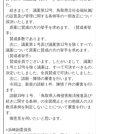
た。
続きまして、議案第12号、鳥取県立社会福祉施設
の設置及び管理に関する条例等の一部改正について
採決いたします。
原案に賛成の方の挙手を求めます。（賛成者挙
手）
賛成多数であります。
次に、議案第１号及び議案第12号を除くすべての
議案について原案に賛成の方の挙手を求めます。
（賛成者挙手）
賛成全員でございます。したがいまして、議案第
１号と12号を除く議案は、すべて可決すべきものと
決定いたしました。全員賛成で可決いたしました。
次に、請願・陳情の審査を行います。
今回は、新規の請願１件、陳情７件の審査を行い
ます。
請願19年１号、「鳥取県人権侵害救済推進及び手
続きに関する条例」の全面廃止とその他個人の人権
救済条例を制定しないことについて審査を行いま
す。
御意見を伺いたいと思います。
○浜崎副委員長