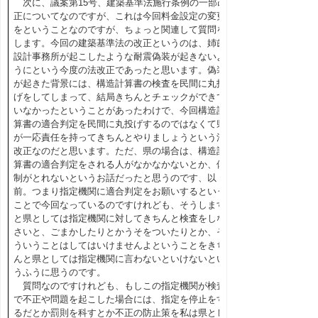
次に、議案第15号、建築基準法施行条例の一部改
正についてなのですが、これは今回料金設定の変更
をということなのですが、ちょっと関連して質問を
します。今回の建築基準法の改正というのは、姉歯
設計事務所が起こしたような耐震偽装が起きないよ
うにという今度の法改正であったと思います。偽装
が起きた背景には、構造計算書の検査を民間に丸投
げをしてしまって、結局きちんとチェックができて
いなかったということがあったわけで、今回構造計
算書の適合判定を民間に丸投げするのではなくて県
が一応責任を持ってきちんとやりましょうという法
改正なのだと思います。ただ、県の場合は、構造計
算書の適合判定をされる人がなかなかないとか、体
制がとれないというお話だったと思うのです、以
前。つまり指定機関に適合判定をお願いするという
ことで今回なっているのですけれども、そうします
と県としては指定機関に対してきちんと検査をしな
さいと、ごまかしたりとかうそをついたりとか、そ
ういうことはしてはいけませんよということをきち
んと県としては指定機関に言わないといけないとい
うふうに思うのです。
質問なのですけれども、もしこの指定機関が検査
で不正や問題を起こした場合には、指定を停止をす
るだとか罰則を科すとか不正の防止策を私は県とし