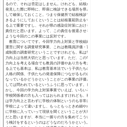
るので、それは否定はしません。けれども、結核が
発見した際に即時に、即座に検診できる場所を県と
して確保しておくこと。つまり保健所で結核検診で
きるようにしておくということは結核蔓延防止をす
る上で重要ですし、それが県の感染症対策における
責任だと思います。よって、この責任を後退させる
ような今回のこの事業には反対です。
教育についてです。今回学力向上対策と学校組織
運営に関する調査研究事業、これは教職員評価・育
成制度の調査研究ということですけれども、私は学
力向上は当然大切だと思っています。ただ、この学
力向上を考える場合でも教員の評価やあり方を考え
る上でも基本は、私は教育基本法でいう子供たちの
人格の関係、子供たちの発達保障につながるものに
なっているかどうかということがこの事業の評価と
しては問われているというふうに思っています。し
かし、今回の学力向上対策事業でいえば、いろいろ
学校関係者の方も入ってはおられますけれども、私
は学力向上と言わずに学校の体制というのも非常に
学校によって違いますし、もっともっときめ細やか
に学校に入っていって現状を聞くということが大事
だと思いますが、本当に一握りの方を集めてこうい
う検討をするというのはどうなのだろうかというふ