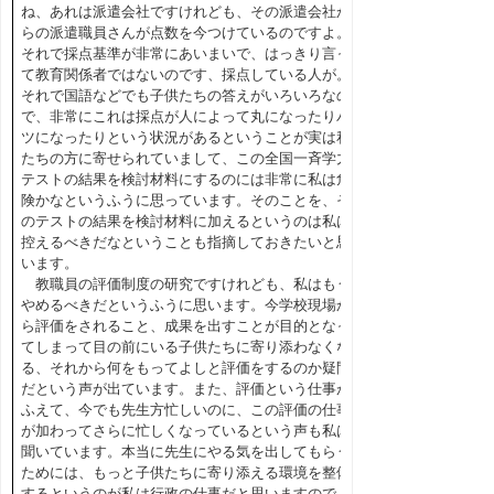
ね、あれは派遣会社ですけれども、その派遣会社か
らの派遣職員さんが点数を今つけているのですよ。
それで採点基準が非常にあいまいで、はっきり言っ
て教育関係者ではないのです、採点している人が。
それで国語などでも子供たちの答えがいろいろなの
で、非常にこれは採点が人によって丸になったりバ
ツになったりという状況があるということが実は私
たちの方に寄せられていまして、この全国一斉学力
テストの結果を検討材料にするのには非常に私は危
険かなというふうに思っています。そのことを、そ
のテストの結果を検討材料に加えるというのは私は
控えるべきだなということも指摘しておきたいと思
います。
教職員の評価制度の研究ですけれども、私はもう
やめるべきだというふうに思います。今学校現場か
ら評価をされること、成果を出すことが目的となっ
てしまって目の前にいる子供たちに寄り添わなくな
る、それから何をもってよしと評価をするのか疑問
だという声が出ています。また、評価という仕事が
ふえて、今でも先生方忙しいのに、この評価の仕事
が加わってさらに忙しくなっているという声も私は
聞いています。本当に先生にやる気を出してもらう
ためには、もっと子供たちに寄り添える環境を整備
するというのが私は行政の仕事だと思いますので、