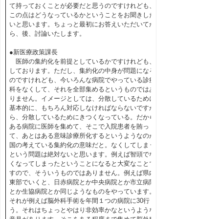
て持っておくことが必要だと思うのですけれども、
この点はどうなっているかということをお聞きした
いと思います。ちょっと最初にお答えいただいてか
ら、後、討論いたします。
●新医療政策課長
医師の集約化を前提としているかですけれども、
しております。ただし、集約化の中身が問題になる
のですけれども、今いろんな病院でやっている診療
科をなくして、それを全部集めるというものではあ
りません。イメージとしては、分散しているために
基本的に、もちろん対応しなければならないですか
ら、分散しているためにきつくなっている。だから
ある病院に医師を集めて、そこで入院患者を賄っ
て、あとはある意味診療所化するというようなのが
国の考えている集約化の意味だと。なくしてしまう
という問題は絶対ないと思います。例えば智頭でな
くなってしまったということになると大変なことで
すので、そういうものではありません。例えば県内
東部でいくと、日赤病院とか中央病院とか市立病院
とか生協病院とか同じようなものをやっています。
それが例えば脳外科手術を年間１つの病院に30行
う。それはちょっとやはり非効率かなというような