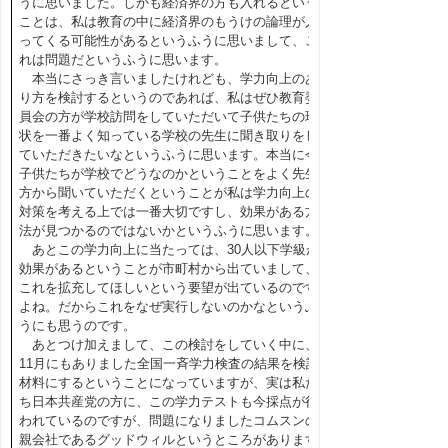
うに思いました。しかも経済界の方も入れるという
ことは、私は教育の中に経済界のもうけの論理が入
ってくる可能性があるというふうに思いまして、こ
れは問題だというふうに思います。
本当にさっき言いましたけれども、学力向上のあ
り方を検討するというのであれば、私はぜひ教育委
員会の方が学校訪問をしていただいて子供たちの現
状を一番よく知っている学校の先生に聞き取りをし
ていただきたいなというふうに思います。本当に今
子供たちが学校でどうなのかということをよく先生
方から聞いていただくということが私は学力向上の
対策を考える上では一番大切ですし、効果がある方
法が見つかるのではないかというふうに思います。
あとこの学力向上に当たっては、30人以下学級が
効果があるということが市町村から出ていまして、
これを拡充してほしいという要望が出ているのです
よね。だからこれをなぜ実行しないのかなというふ
うにも思うのです。
あとつけ加えまして、この検討をしていく中に、
11月にもありました全国一斉学力検査の結果を検討
材料にするということになっていますが、実は私た
ち日本共産党の方に、この学力テストも今採点が行
われているのですが、問題になりましたコムスンの
親会社であるグッドウィルというところがあります