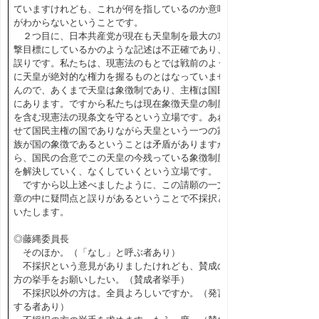
ていますけれども、これが何を指しているのか意味
がわからないということです。
２つ目に、日本共産党が現在も天皇制を最大の攻
撃目標にしているかのような記述は不正確であり、
誤りです。私たちは、現憲法のもとでは戦前のよう
に天皇が絶対的な権力を握るものとはなっていませ
んので、あくまで天皇は象徴制であり、主権は国民
にあります。ですから私たちは現在象徴天皇の制度
を含む現憲法の現条文を守るという立場です。あわ
せて国民主権の国でありながら天皇という一つの家
族が国の象徴であるということは矛盾がありますか
ら、国民の合意でこの天皇の今残っている象徴制度
を解決していく、なくしていくという立場です。
ですから以上述べましたように、この請願の一文
章の中に疑問点と誤りがあるということで不採択と
いたします。
◎藤縄委員長
そのほか。（「なし」と呼ぶ者あり）
不採択という意見がありましたけれども、賛成の
方の挙手をお願いしたい。（賛成者挙手）
不採択以外の方は。全員よろしいですか。（発言
する者あり）