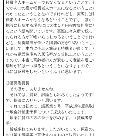
軽費老人ホームが一つもなくなるということで、後
でかんぽの宿が軽費老人ホームになるということが
わかったということなのですけれども、実際には軽
費老人ホームがなくなるということですし、ほかの
施設に転所する場合には大体１万円程度負担増にな
るという話も聞いています。実際に今入所で残って
おられる方が20名いらっしゃるということですけれ
ども、所得階層が低い２階層の方が17名いらっしゃ
いまして、本当に今老人施設も待機者が多くて、そ
れから県営住宅も入居倍率が５倍以上ということで
すので、本当に高齢者の方が安心して老後を過ごす
場所が私は一つ減るということになりますので、こ
れには反対をしたいというふうに思います。
◎藤縄委員長
そのほか。ありませんね。
それでは、質疑、討論とも出尽くしたようですの
で、採決に入りたいと思います。
それでは初めに、議案第１号、平成19年度鳥取県
一般会計補正予算について採決をいたします。
原案に賛成の方の挙手を求めます。（賛成者挙
手）
賛成多数であります。したがいまして、原案のと
おり第１号議案は可決すべきものと決定いたしまし