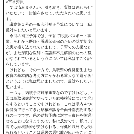
○市谷委員
では済みませんが、引き続き、質疑は終わらせて
いただいて、討論をさせていただきたいと思いま
す。
議案第１号の一般会計補正予算については、私は
反対をしたいと思います。
今回の補正予算では、子育て応援パスポート事
業、それから医師・看護師確保のための奨学制度の
充実が盛り込まれていまして、子育ての支援など
が、また深刻な医師・看護師不足解消のための努力
がなされているという点については私はすごく評価
をしています。
けれども、その一方で、鳥取県の保健衛生または
教育の基本的な考え方にかかわる重大な問題がある
というふうに私は思いましたので、反対をしたいと
思います。
一つは、結核予防対策事業なのですけれども、今
回は鳥取保健所でやっていた結核検診について廃止
をするということですけれども、これは県内４つの
保健所で行ってきた結核検診を全面外部委託する流
れの一つです。県の結核予防に対する責任を後退さ
せることになりますので、私は反対です。私は、病
院でも結核診療が受けられる、保健所以外でも受け
られるということは県民の選択肢が広がることにな