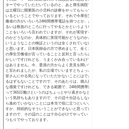
ターでやっていただいているのと、あと厚生病院で
は土曜日に開業医の小児科の診療をやってもらって
いるということでやっております。それで今厚生労
働省の方がいろいろ24時間携帯電話を持つとか、あ
るいは救急のところに行ってやるとかというような
ことをいろいろ言われていますが、それが実現する
のかどうなのか、具体的に実現可能かどうなのかと
いうようなことの検証というのは全くされていない
と思います。日本医師会の方で求めまして、全くこ
の厚生労働省が言っていることと反対と言ったらお
かしいですけれども、うまくかみ合っているわけで
はありません。今、委員の方からよく意見を聞いて
と言われましたが、私の立場でいいますとちょっと
皆さんにやる気になっていただかないことにはでき
るはずもないことですので、そのあたりは、個人的
な感覚ですけれども、できる範囲で、24時間携帯持
って365日働けというのはちょっとやり過ぎかなと
いう気持ちもありますので、その辺十分話もしなが
ら進めていかないことには本当で役に立つといいま
すか、持続的なそういうことができないと思ってい
ますので、その辺のことは十分心がけてやっていく
つもりでやっております。