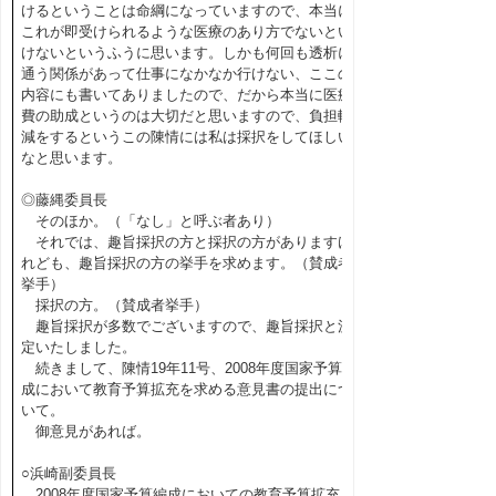
けるということは命綱になっていますので、本当に
これが即受けられるような医療のあり方でないとい
けないというふうに思います。しかも何回も透析に
通う関係があって仕事になかなか行けない、ここの
内容にも書いてありましたので、だから本当に医療
費の助成というのは大切だと思いますので、負担軽
減をするというこの陳情には私は採択をしてほしい
なと思います。
◎藤縄委員長
そのほか。（「なし」と呼ぶ者あり）
それでは、趣旨採択の方と採択の方がありますけ
れども、趣旨採択の方の挙手を求めます。（賛成者
挙手）
採択の方。（賛成者挙手）
趣旨採択が多数でございますので、趣旨採択と決
定いたしました。
続きまして、陳情19年11号、2008年度国家予算編
成において教育予算拡充を求める意見書の提出につ
いて。
御意見があれば。
○浜崎副委員長
2008年度国家予算編成においての教育予算拡充を