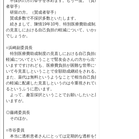
不採択の方の挙手を求めます。もう一度。（賛成
者挙手）
研留の方。（賛成者挙手）
賛成多数で不採択多数といたします。
続きまして、陳情19年10号、特別医療費助成制度
の見直しにおける自己負担の軽減について。いかが
でしょうか。
○浜崎副委員長
特別医療費助成制度の見直しにおける自己負担の
軽減についてということで腎友会さんの方から出て
いますですけれども、医療費負担が困難な世帯につ
いて今見直しということで全額助成継続をされる。
また、薬代は無料というようなことで相当自己負担
の軽減に配慮した見直しというのは今重視されてい
るというふうに思います。
よって、趣旨採択ということでお願いしたいと思
いますが。
◎藤縄委員長
そのほか。
○市谷委員
本当に透析患者さんにとっては定期的な透析を受