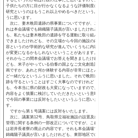
子供たちの方に目が行かなくなるような評価制度の
研究というのはもうこれ以上やめるべきだというふ
うに思います。
次に、妻木晩田遺跡の県事業についてですが、こ
れは本会議場でも錦織陽子議員が言いましたけれど
も、私たちは妻木晩田の遺跡を守る運動に取り組ん
できましたけれども、その立場から今回の施設の内
容というのが学術的な研究が進んでいくうちに内容
が変更になるかもしれないということがあります。
それからこの間本会議場でお答えを聞きましたけれ
ども、米子がやっている伯耆の国よなご文化創造計
画ですか、あれと何か体験する内容が非常にほとん
ど一緒だなというふうに思いました。それで晩田遺
跡を守るということはすごく大事なのですけれど
も、今本当に県の財政も大変になっていますので、
内容をよく慎重に検討していただきたいという意味
で今回の事業には反対をしたいというふうに思いま
す。
ですから第１号議案には反対をいたします。
次に、議案第12号、鳥取県立福祉施設の設置及び
管理に関する条例の一部改正についてですが、これ
は岩井長者寮の廃止の内容です。それも本会議場で
錦織陽子議員が言いましたけれども、東部地区での