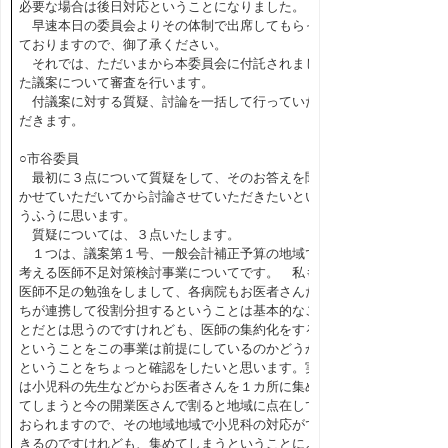
必要な場合は後日対応ということになりました。
早速本日の委員会よりその体制で出席してもらっ
ておりますので、御了承ください。
それでは、ただいまから本委員会に付託されまし
た議案について審査を行います。
付議案に対する質疑、討論を一括して行っていた
だきます。
○市谷委員
最初に３点について質疑をして、そのお答えを聞
かせていただいてから討論させていただきたいとい
うふうに思います。
質疑については、３点いたします。
１つは、議案第１号、一般会計補正予算の地域で
考える医師不足対策検討事業についてです。 私も
医師不足の勉強をしまして、各病院もお医者さんた
ちが連携して役割分担するということは基本的なこ
とだとは思うのですけれども、医師の集約化をする
ということをこの事業は前提にしているのかどうか
ということをちょっと確認をしたいと思います。実
は小児科の先生などからお医者さんを１カ所に集め
てしまうと今の開業医さんで割ると地域に点在して
おられますので、その地域地域で小児科の対応がで
きるのですけれども、集めてしまうということによ