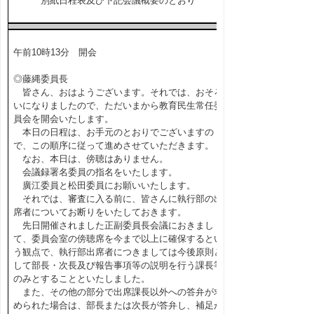
別紙日程表及び下記会議概要のとおり
午前10時13分 開会
◎藤縄委員長
皆さん、おはようございます。それでは、おそろ
いになりましたので、ただいまから教育民生常任委
員会を開会いたします。
本日の日程は、お手元のとおりでございますの
で、この順序に従って進めさせていただきます。
なお、本日は、傍聴はありません。
会議録署名委員の指名をいたします。
廣江委員と松田委員にお願いいたします。
それでは、審査に入る前に、皆さんに執行部の出
席者についてお断りをいたしておきます。
先日開催されました正副委員長会議におきまし
て、委員会室の傍聴席を今まで以上に確保するとい
う観点で、執行部出席者につきましては今後原則と
して部長・次長及び報告事項等の説明を行う課長等
のみとすることといたしました。
また、その他の部分で出席課長以外への答弁が求
められた場合は、部長または次長が答弁し、補足が