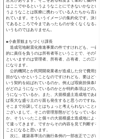
意見があります。そこをある程度まで集めて脳外科
はここでやるというようなことにできないかなとい
うようなことは医療に携わっている人たちから言わ
れています。そういうイメージの集約化です。決し
てあるところで今まであったものが全くなくなると
いうものではありません。
●小倉景観まちづくり課長
造成宅地耐震化推進事業の件ですけれども、一義
的に責任を負うのは所有者等ということで、その等
といいますのは管理者、所有者、占有者、この三者
になります。
公的機関とか民間開発業者が造成した分で費用負
担がないかということなのですけれども、要はどう
いう契約を結ばれているのか。例えば瑕疵担保条項
がどのようになっているのかとか特約条項はどのよ
うになっているか。また、大規模盛土造成地であれ
ば長大な盛り土のり面も発生すると思うのですね。
そこまで分譲してとはちょっと考えられないことが
ございまして、そこの管理形態がどうなっているの
か、そういったこと個々の大規模盛土造成地によっ
て違ってきます。ですからその内容を見て判断する
ことになると思います。
次に、建築基準法の施行条例の一部改正でござい