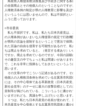
鳥取県人権侵害救済推進及び手続きに関する条例
の全面廃止とその他個人のということなのですが、
人権救済条例の制定が県の人権教育に影響を及ぼす
というふうには思いませんので、私は不採択という
ふうに思っております。
○市谷委員
私も不採択です。私は、私たち日本共産党は、こ
の人権条例があいまいな人権侵害の規定で行政機関
が県民の言論を規制するということで憲法で保障さ
れた言論の自由を侵害する可能性があるので、私た
ちは廃止を求めていると。（発言する者あり）いい
ですか。廃止を求めているのですが、今回の請願の
その趣旨文の中でちょっと私は間違いがありますの
で、これを非常に指摘をしておきたいというふうに
思います。
その文章の中でこういう記述があるのです。その
他個人の人権救済条例を求めている左翼系市民団体
には、その中心母体である革新政党（日本共産党、
新社会党等）のテーゼに最大の攻撃目標としての天
皇制等が掲げられている、こういうふうに書かれて
いますけれども、異議を申し上げたいと思います。
１つは、私たち日本共産党の名前が使われて、日
本共産党を中心母体とする左翼系市民団体と書かれ