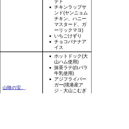
テト
チキンラップサ
ンド(ヤンニョム
チキン、ハニー
マスタード、ガ
ーリックマヨ)
いちごけずり
チョコバナナア
イス
ホットドック(大
山ハム使用)
抹茶ラテ(白バラ
牛乳使用)
アジフライバー
ガー(境港産ア
山陰の宝。
ジ・大山こむぎ
のバンズ使用)
じゃころっけ(境
港産)
かき氷(大山乳業
の練乳使用)
たこやき