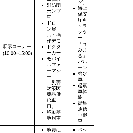
グ）
消防団
海上
ポンプ
保安
車
庁キ
ドロー
ャラ
ン展
クタ
示・操
ー
作デモ
「う
展示コーナー
ドクタ
みま
ーカー
(10:00~15:00)
る」
モバイ
バル
ルファ
ーン
ーマシ
給水
ー
車
（災害
起震
対策医
車体
薬品供
験
給車
衛星
両）
通信
移動基
中継
地局車
車
地震に
ペッ