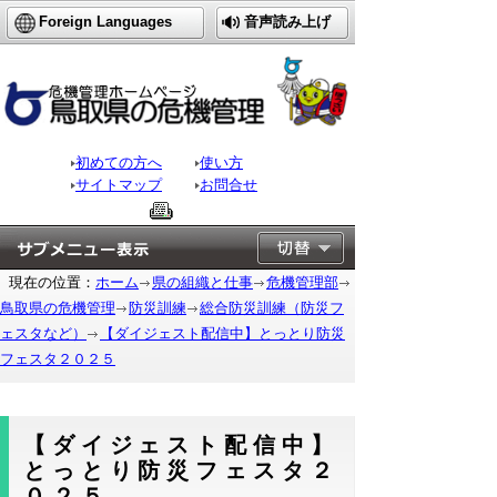
Foreign Languages
音声読み上げ
初めての方へ
使い方
サイトマップ
お問合せ
現在の位置：
ホーム
県の組織と仕事
危機管理部
鳥取県の危機管理
防災訓練
総合防災訓練（防災フ
ェスタなど）
【ダイジェスト配信中】とっとり防災
フェスタ２０２５
【ダイジェスト配信中】
とっとり防災フェスタ２
０２５