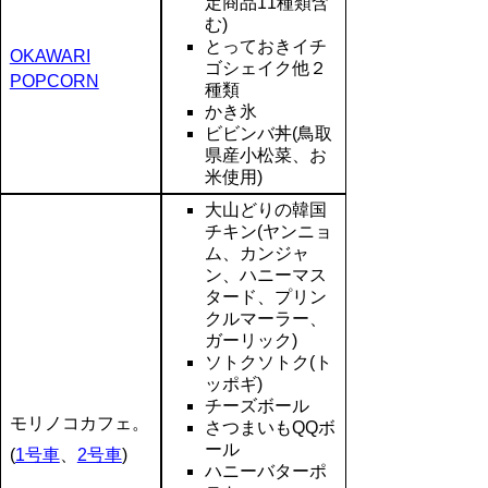
定商品11種類含
む)
とっておきイチ
OKAWARI
ゴシェイク他２
POPCORN
種類
かき氷
ビビンバ丼(鳥取
県産小松菜、お
米使用)
大山どりの韓国
チキン(ヤンニョ
ム、カンジャ
ン、ハニーマス
タード、プリン
クルマーラー、
ガーリック)
ソトクソトク(ト
ッポギ)
チーズボール
モリノコカフェ。
さつまいもQQボ
ール
(
1号車
、
2号車
)
ハニーバターポ