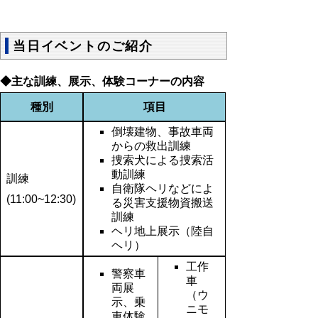
当日イベントのご紹介
◆主な訓練、展示、体験コーナーの内容
種別
項目
倒壊建物、事故車両
からの救出訓練
捜索犬による捜索活
動訓練
訓練
自衛隊ヘリなどによ
(11:00~12:30)
る災害支援物資搬送
訓練
ヘリ地上展示（陸自
ヘリ）
工作
警察車
車
両展
（ウ
示、乗
ニモ
車体験