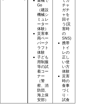
重機で
てガ
Go
チャ
（建設
ガチ
機械シ
ャを
ミュレ
回そ
ーター
う(災
体験）
害時
災害車
の
両ペー
SNS)
パーク
携帯
ラフト
トイ
体験
レの
子ども
正し
用制服
い使
等の試
い方
着コー
体験
ナー
災害
（警
時の
察、消
食事
防団、
づく
海上保
り・
安部）
試食