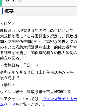
概要
＜目的＞
鳥取県西部地震２５年の節目の年において、
大規模地震による災害発生を想定し、行政機
関と防災関係機関が相互に緊密な連携と協力
のもとに応急対策活動を迅速、的確に遂行す
る訓練を実施し、関係機関相互の協力体制の
確立を図る。
＜実施日時（予定）＞
令和７年９月２０日（土）午前10時から午
後３時まで
＜場所＞
ウインズ米子（
鳥取県米子市大崎3602-3
）
※アクセスについては、
ウインズ米子のホー
ムページ
をご覧ください。