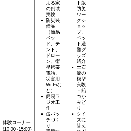
よる家
ト版
の倒壊
防災
実験
ワー
防災装
クシ
備品
ョッ
（簡易
プ、
ベッ
ペッ
ド、テ
ト避
ント、
難グ
ドロー
ッズ
ン、衛
紹介
星携帯
土石
電話、
流の
災害用
模型
Wi-Fiな
実験
ど）
＋飴
簡易ラ
つか
ジオ工
みど
作
り
缶バッ
クイ
チづく
ズに
体験コーナー
り
答え
(10:00~15:00)