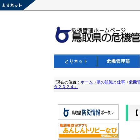
とりネット
危機管理部
現在の位置：
ホーム
県の組織と仕事
危機
タ２０２４」