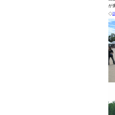
が
◇
訓