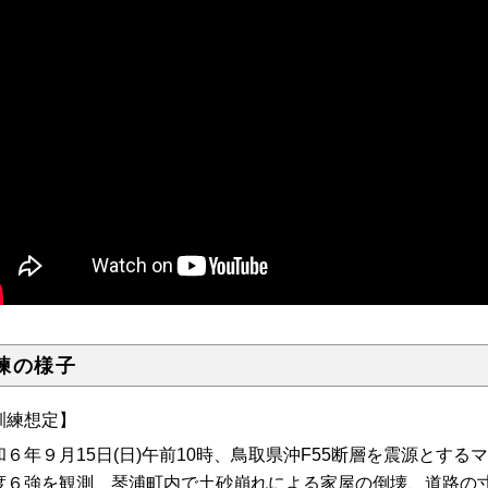
練の様子
訓練想定】
和６年９月15日(日)午前10時、鳥取県沖F55断層を震源とする
度６強を観測、琴浦町内で土砂崩れによる家屋の倒壊、道路の