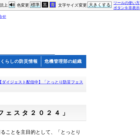
ツールの使い方
標準
黒
青
大きくする
読上
色変更
文字サイズ変更
ボタンを非表示
合せ
くらしの防災情報
危機管理部の組織
【ダイジェスト配信中】「とっとり防災フェス
フェスタ２０２４」
図ることを主目的として、「とっとり