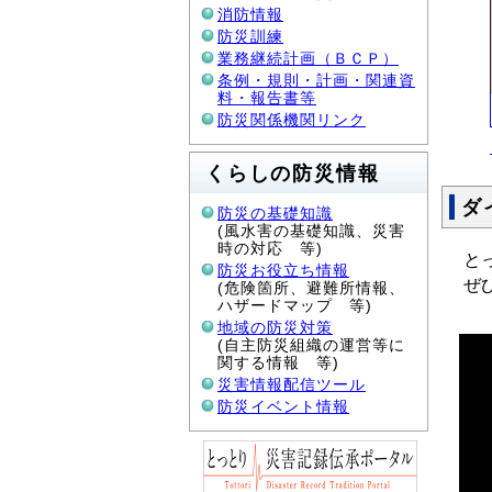
消防情報
防災訓練
業務継続計画（ＢＣＰ）
条例・規則・計画・関連資
料・報告書等
防災関係機関リンク
くらしの防災情報
ダ
防災の基礎知識
(風水害の基礎知識、災害
時の対応 等)
と
防災お役立ち情報
ぜ
(危険箇所、避難所情報、
ハザードマップ 等)
地域の防災対策
(自主防災組織の運営等に
関する情報 等)
災害情報配信ツール
防災イベント情報