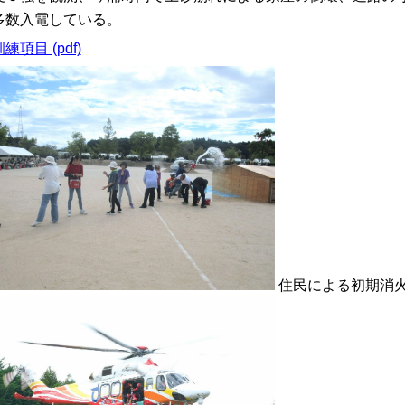
多数入電している。
練項目 (pdf)
住民による初期消