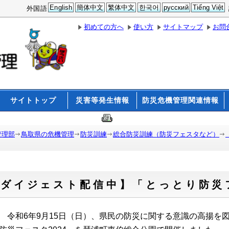
English
簡体中文
繁体中文
한국어
русский
Tiếng Việt
外国語
初めての方へ
使い方
サイトマップ
お問
サイトトップ
災害等発生情報
防災危機管理関連情報
管理部
鳥取県の危機管理
防災訓練
総合防災訓練（防災フェスタなど）
【ダイジェスト配信中】「とっとり防災
令和6年9月15日（日）、県民の防災に関する意識の高揚を