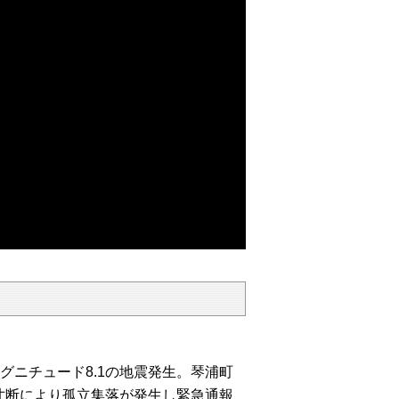
マグニチュード8.1の地震発生。琴浦町
寸断により孤立集落が発生し緊急通報