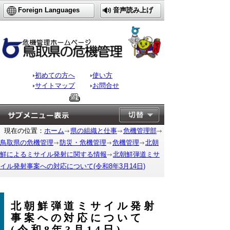
Foreign Languages
音声読み上げ
初めての方へ
使い方
サイトマップ
お問合せ
現在の位置：
ホーム
県の組織と仕事
危機管理部
鳥取県の危機管理
防災・危機管理
危機管理
北朝
鮮によるミサイル発射に関する情報
北朝鮮弾道ミサ
イル発射事案への対応について(令和8年3月14日)
北朝鮮弾道ミサイル発射
事案への対応について
(令和8年3月14日)